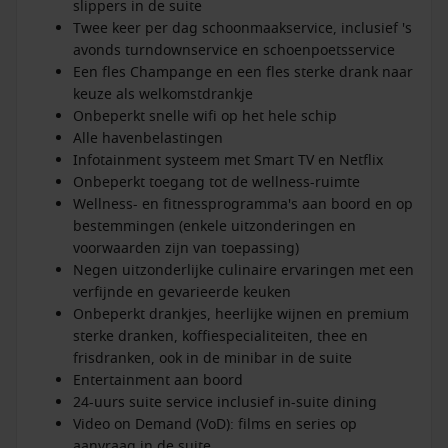
slippers in de suite
Twee keer per dag schoonmaakservice, inclusief 's
avonds turndownservice en schoenpoetsservice
Een fles Champange en een fles sterke drank naar
keuze als welkomstdrankje
Onbeperkt snelle wifi op het hele schip
Alle havenbelastingen
Infotainment systeem met Smart TV en Netflix
Onbeperkt toegang tot de wellness-ruimte
Wellness- en fitnessprogramma's aan boord en op
bestemmingen (enkele uitzonderingen en
voorwaarden zijn van toepassing)
Negen uitzonderlijke culinaire ervaringen met een
verfijnde en gevarieerde keuken
Onbeperkt drankjes, heerlijke wijnen en premium
sterke dranken, koffiespecialiteiten, thee en
frisdranken, ook in de minibar in de suite
Entertainment aan boord
24-uurs suite service inclusief in-suite dining
Video on Demand (VoD): films en series op
aanvraag in de suite