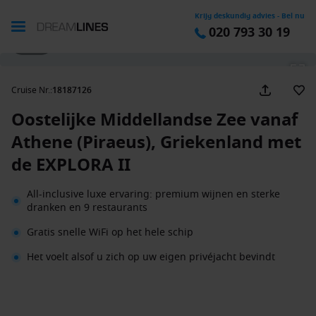
Krijg deskundig advies - Bel nu
020 793 30 19
1 / 54
Cruise Nr.
:
18187126
Oostelijke Middellandse Zee vanaf
Athene (Piraeus), Griekenland met
de EXPLORA II
All-inclusive luxe ervaring: premium wijnen en sterke
dranken en 9 restaurants
Gratis snelle WiFi op het hele schip
Het voelt alsof u zich op uw eigen privéjacht bevindt