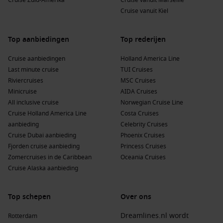
Cruise Zuid-Amerika
Cruise vanuit Marseille
Cruise vanuit Kiel
Top aanbiedingen
Top rederijen
Cruise aanbiedingen
Holland America Line
Last minute cruise
TUI Cruises
Riviercruises
MSC Cruises
Minicruise
AIDA Cruises
All inclusive cruise
Norwegian Cruise Line
Cruise Holland America Line
Costa Cruises
aanbieding
Celebrity Cruises
Cruise Dubai aanbieding
Phoenix Cruises
Fjorden cruise aanbieding
Princess Cruises
Zomercruises in de Caribbean
Oceania Cruises
Cruise Alaska aanbieding
Top schepen
Over ons
Dreamlines.nl wordt
Rotterdam