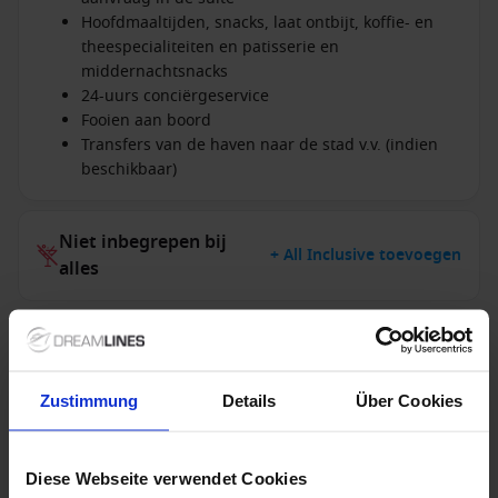
Hoofdmaaltijden, snacks, laat ontbijt, koffie- en
theespecialiteiten en patisserie en
middernachtsnacks
24-uurs conciërgeservice
Fooien aan boord
Transfers van de haven naar de stad v.v. (indien
beschikbaar)
Niet inbegrepen bij
+ All Inclusive toevoegen
alles
Verdere informatie
Zustimmung
Details
Über Cookies
Niet inbegrepen diensten
Diese Webseite verwendet Cookies