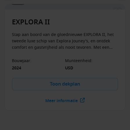
1 / 46
Member Benefit en Journeys for the Whole Family.
Explora Journeys behoudt zich het recht voor de actie
op ieder moment te wijzigen of in te trekken.
EXPLORA II
Stap aan boord van de gloednieuwe EXPLORA II, het
tweede luxe schip van Explora Jouney's, en ontdek
comfort en gastvrijheid als nooit tevoren. Met een
ongelooflijke gast-bemanningsratio van 1,25:1 voelt u
zich goed verzorgd. Het schip is ontworpen met oog
Bouwjaar
:
Munteenheid
:
voor rust en luxe. Waar u zich ook bevindt, het schip
2024
USD
ademt moderne luxe uit. Ga lekker eten in een van de
restaurants aan boord, of neem een heerlijk drankje
Toon dekplan
aan een van de vele bars.
Meer informatie