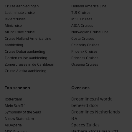
Cruise aanbiedingen
Holland America Line
Last minute cruise
TUI Cruises
Riviercruises
MSC Cruises
Minicruise
AIDA Cruises
All inclusive cruise
Norwegian Cruise Line
Cruise Holland America Line
Costa Cruises
aanbieding
Celebrity Cruises
Cruise Dubai aanbieding
Phoenix Cruises
Fjorden cruise aanbieding
Princess Cruises
Zomercruises in de Caribbean
Oceania Cruises
Cruise Alaska aanbieding
Top schepen
Over ons
Dreamlines.nl wordt
Rotterdam
beheerd door
Mein Schiff 1
Dreamlines Netherlands
Symphony of the Seas
B.V.
Nieuw Statendam
Spaces Zuidas
AIDAperla
Barbara Strozzilaan 201
MSC Preziosa