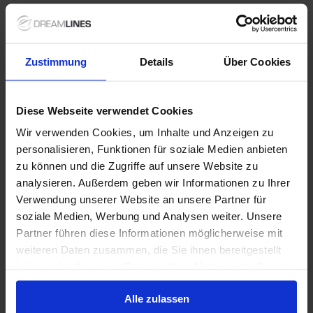
Verdere informatie
Zustimmung
Details
Über Cookies
Optionele diensten
Diese Webseite verwendet Cookies
Niet inbegrepen diensten
Wir verwenden Cookies, um Inhalte und Anzeigen zu
personalisieren, Funktionen für soziale Medien anbieten
zu können und die Zugriffe auf unsere Website zu
analysieren. Außerdem geben wir Informationen zu Ihrer
1 / 44
Verwendung unserer Website an unsere Partner für
soziale Medien, Werbung und Analysen weiter. Unsere
Partner führen diese Informationen möglicherweise mit
AIDAnova
weiteren Daten zusammen, die Sie ihnen bereitgestellt
haben oder die sie im Rahmen Ihrer Nutzung der Dienste
4.2
/5
12 Beoordelingen
gesammelt haben.
Welkom aan boord van dit prachtige schip van AIDA
Alle zulassen
cruises, de AIDAnova. Dit schip is het eerste schip dat