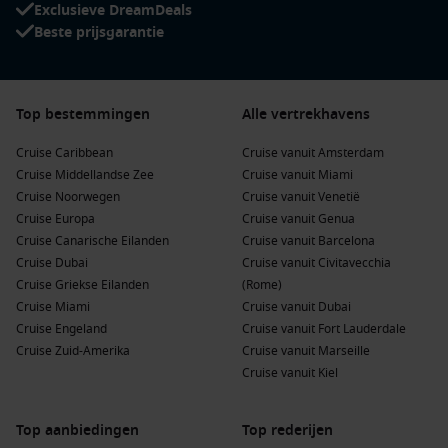
Exclusieve DreamDeals
Beste prijsgarantie
Top bestemmingen
Alle vertrekhavens
Cruise Caribbean
Cruise vanuit Amsterdam
Cruise Middellandse Zee
Cruise vanuit Miami
Cruise Noorwegen
Cruise vanuit Venetië
Cruise Europa
Cruise vanuit Genua
Cruise Canarische Eilanden
Cruise vanuit Barcelona
Cruise Dubai
Cruise vanuit Civitavecchia
Cruise Griekse Eilanden
(Rome)
Cruise Miami
Cruise vanuit Dubai
Cruise Engeland
Cruise vanuit Fort Lauderdale
Cruise Zuid-Amerika
Cruise vanuit Marseille
Cruise vanuit Kiel
Top aanbiedingen
Top rederijen