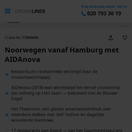
Krijg deskundig advies - Bel nu
020 793 30 19
1 / 50
Cruise Nr.
:
17800696
Noorwegen vanaf Hamburg met
AIDAnova
Retourvlucht rechtstreeks verzorgd door de
cruisemaatschappij.
AIDAnova (2018) was wereldwijd het eerste cruiseschip
dat volledig op LNG vaart — bekroond met de Blauwe
Engel
Het Theatrium: een glazen entertainmenthub over
meerdere dekken met 360°-bühne en dagelijks
wisselende liveshows
17 restaurants aan boord — van het Gourmetrestaurant