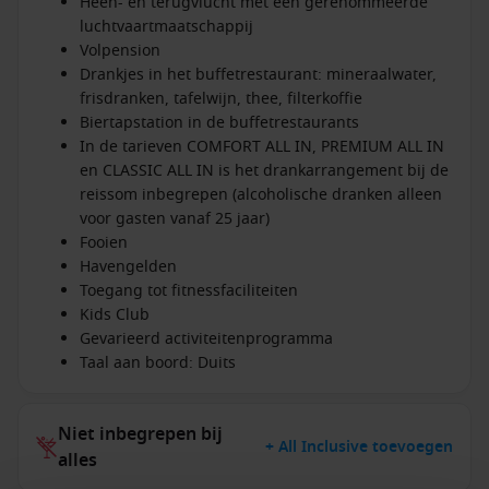
Heen- en terugvlucht met een gerenommeerde
luchtvaartmaatschappij
Volpension
Drankjes in het buffetrestaurant: mineraalwater,
frisdranken, tafelwijn, thee, filterkoffie
Biertapstation in de buffetrestaurants
In de tarieven COMFORT ALL IN, PREMIUM ALL IN
en CLASSIC ALL IN is het drankarrangement bij de
reissom inbegrepen (alcoholische dranken alleen
voor gasten vanaf 25 jaar)
Fooien
Havengelden
Toegang tot fitnessfaciliteiten
Kids Club
Gevarieerd activiteitenprogramma
Taal aan boord: Duits
Niet inbegrepen bij
+ All Inclusive toevoegen
alles