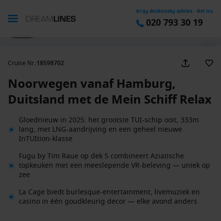
Krijg deskundig advies - Bel nu
020 793 30 19
1 / 64
Cruise Nr.
:
18598702
Noorwegen vanaf Hamburg,
Duitsland met de Mein Schiff Relax
Gloednieuw in 2025: het grootste TUI-schip ooit, 333m
lang, met LNG-aandrijving en een geheel nieuwe
InTUItion-klasse
Fugu by Tim Raue op dek 5 combineert Aziatische
topkeuken met een meeslepende VR-beleving — uniek op
zee
La Cage biedt burlesque-entertainment, livemuziek en
casino in één goudkleurig decor — elke avond anders