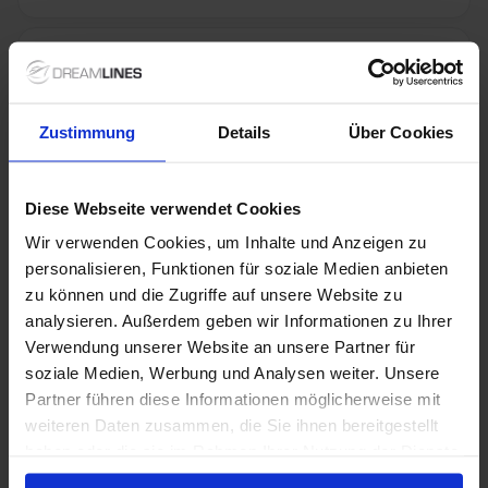
Niet inbegrepen diensten
Zustimmung
Details
Über Cookies
Speciale aanbiedingen
Diese Webseite verwendet Cookies
Wir verwenden Cookies, um Inhalte und Anzeigen zu
Premium All Inclusive inbegrepen
personalisieren, Funktionen für soziale Medien anbieten
zu können und die Zugriffe auf unsere Website zu
Met Premium All Inclusive van Mein Schiff zijn
analysieren. Außerdem geben wir Informationen zu Ihrer
premium dranken, restaurants, fooien, entertainment
Verwendung unserer Website an unsere Partner für
en vele faciliteiten standaard inbegrepen. Zo geniet je
optimaal van jouw cruise, zonder onverwachte extra
soziale Medien, Werbung und Analysen weiter. Unsere
kosten.
Partner führen diese Informationen möglicherweise mit
1 / 58
weiteren Daten zusammen, die Sie ihnen bereitgestellt
haben oder die sie im Rahmen Ihrer Nutzung der Dienste
gesammelt haben.