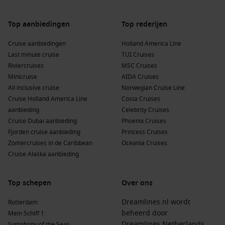
Top aanbiedingen
Top rederijen
Cruise aanbiedingen
Holland America Line
Last minute cruise
TUI Cruises
Riviercruises
MSC Cruises
Minicruise
AIDA Cruises
All inclusive cruise
Norwegian Cruise Line
Cruise Holland America Line
Costa Cruises
aanbieding
Celebrity Cruises
Cruise Dubai aanbieding
Phoenix Cruises
Fjorden cruise aanbieding
Princess Cruises
Zomercruises in de Caribbean
Oceania Cruises
Cruise Alaska aanbieding
Top schepen
Over ons
Dreamlines.nl wordt
Rotterdam
beheerd door
Mein Schiff 1
Dreamlines Netherlands
Symphony of the Seas