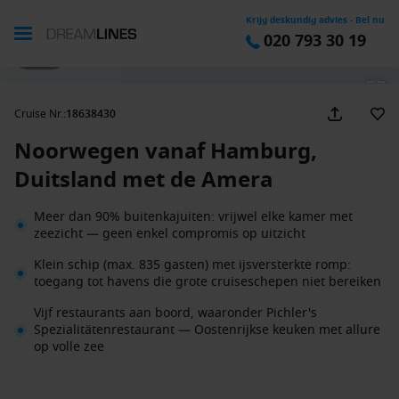
Krijg deskundig advies - Bel nu
020 793 30 19
1 / 35
Cruise Nr.
:
18638430
Noorwegen vanaf Hamburg,
Duitsland met de Amera
Meer dan 90% buitenkajuiten: vrijwel elke kamer met
zeezicht — geen enkel compromis op uitzicht
Klein schip (max. 835 gasten) met ijsversterkte romp:
toegang tot havens die grote cruiseschepen niet bereiken
Vijf restaurants aan boord, waaronder Pichler's
Spezialitätenrestaurant — Oostenrijkse keuken met allure
op volle zee