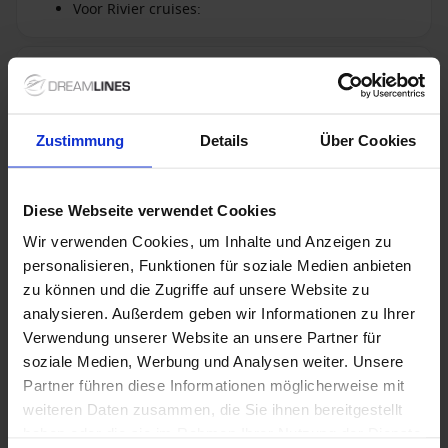
Voor Rivier cruises:
Niet inbegrepen bij
+ All Inclusive toevoegen
alles
Zustimmung
Details
Über Cookies
Verdere informatie
Diese Webseite verwendet Cookies
Optionele diensten
Wir verwenden Cookies, um Inhalte und Anzeigen zu
personalisieren, Funktionen für soziale Medien anbieten
zu können und die Zugriffe auf unsere Website zu
Niet inbegrepen diensten
analysieren. Außerdem geben wir Informationen zu Ihrer
Verwendung unserer Website an unsere Partner für
soziale Medien, Werbung und Analysen weiter. Unsere
Partner führen diese Informationen möglicherweise mit
1 / 23
weiteren Daten zusammen, die Sie ihnen bereitgestellt
haben oder die sie im Rahmen Ihrer Nutzung der Dienste