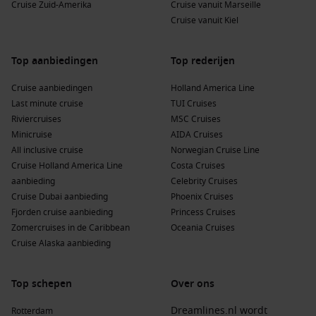
Cruise Zuid-Amerika
Cruise vanuit Marseille
Cruise vanuit Kiel
Top aanbiedingen
Top rederijen
Cruise aanbiedingen
Holland America Line
Last minute cruise
TUI Cruises
Riviercruises
MSC Cruises
Minicruise
AIDA Cruises
All inclusive cruise
Norwegian Cruise Line
Cruise Holland America Line
Costa Cruises
aanbieding
Celebrity Cruises
Cruise Dubai aanbieding
Phoenix Cruises
Fjorden cruise aanbieding
Princess Cruises
Zomercruises in de Caribbean
Oceania Cruises
Cruise Alaska aanbieding
Top schepen
Over ons
Dreamlines.nl wordt
Rotterdam