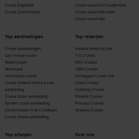
Cruise Engeland
Cruise vanuit Fort Lauderdale
Cruise Zuid-Amerika
Cruise vanuit Marseille
Cruise vanuit Kiel
Top aanbiedingen
Top rederijen
Cruise aanbiedingen
Holland America Line
Last minute cruise
TUI Cruises
Riviercruises
MSC Cruises
Minicruise
AIDA Cruises
All inclusive cruise
Norwegian Cruise Line
Cruise Holland America Line
Costa Cruises
aanbieding
Celebrity Cruises
Cruise Dubai aanbieding
Phoenix Cruises
Fjorden cruise aanbieding
Princess Cruises
Zomercruises in de Caribbean
Oceania Cruises
Cruise Alaska aanbieding
Top schepen
Over ons