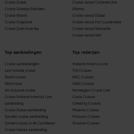
Cruise Dubai
Cruise vanuit Civitavecchia
Cruise Griekse Eilanden
(Rome)
Cruise Miami
Cruise vanuit Dubai
Cruise Engeland
Cruise vanuit Fort Lauderdale
Cruise Zuid-Amerika
Cruise vanuit Marseille
Cruise vanuit Kiel
Top aanbiedingen
Top rederijen
Cruise aanbiedingen
Holland America Line
Last minute cruise
TUI Cruises
Riviercruises
MSC Cruises
Minicruise
AIDA Cruises
All inclusive cruise
Norwegian Cruise Line
Cruise Holland America Line
Costa Cruises
aanbieding
Celebrity Cruises
Cruise Dubai aanbieding
Phoenix Cruises
Fjorden cruise aanbieding
Princess Cruises
Zomercruises in de Caribbean
Oceania Cruises
Cruise Alaska aanbieding