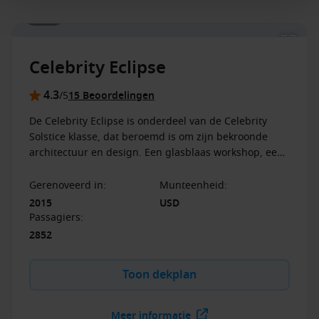
1 / 25
op Galapagos afvaarten en Celebrity River Cruises.
Celebrity Cruises behoudt zich het recht voor de actie
op elk moment te wijzigen of te beëindigen.
Neem
Celebrity Eclipse
contact op met onze cruise consultants voor de actuele
beschikbaarheid en jouw exacte voordeel.
4.3
/5
15 Beoordelingen
De Celebrity Eclipse is onderdeel van de Celebrity
Solstice klasse, dat beroemd is om zijn bekroonde
architectuur en design. Een glasblaas workshop, een
groot grasveld en de specialiteitenrestaurants zijn
enkele hoogtepunten.
Gerenoveerd in
:
Munteenheid
:
2015
USD
Passagiers
:
2852
Toon dekplan
Meer informatie