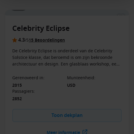
1 / 25
op Galapagos afvaarten en Celebrity River Cruises.
Celebrity Cruises behoudt zich het recht voor de actie
op elk moment te wijzigen of te beëindigen.
Neem
Celebrity Eclipse
contact op met onze cruise consultants voor de actuele
beschikbaarheid en jouw exacte voordeel.
4.3
/5
15 Beoordelingen
De Celebrity Eclipse is onderdeel van de Celebrity
Solstice klasse, dat beroemd is om zijn bekroonde
architectuur en design. Een glasblaas workshop, een
groot grasveld en de specialiteitenrestaurants zijn
enkele hoogtepunten.
Gerenoveerd in
:
Munteenheid
:
2015
USD
Passagiers
:
2852
Toon dekplan
Meer informatie