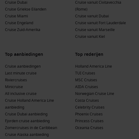
Cruise Dubai
Cruise vanuit Civitavecchia
Cruise Griekse Eilanden
(Rome)
Cruise Miami
Cruise vanuit Dubai
Cruise Engeland
Cruise vanuit Fort Lauderdale
Cruise Zuid-Amerika
Cruise vanuit Marseille
Cruise vanuit Kiel
Top aanbiedingen
Top rederijen
Cruise aanbiedingen
Holland America Line
Last minute cruise
TUI Cruises
Riviercruises
MSC Cruises
Minicruise
AIDA Cruises
All inclusive cruise
Norwegian Cruise Line
Cruise Holland America Line
Costa Cruises
aanbieding
Celebrity Cruises
Cruise Dubai aanbieding
Phoenix Cruises
Fjorden cruise aanbieding
Princess Cruises
Zomercruises in de Caribbean
Oceania Cruises
Cruise Alaska aanbieding