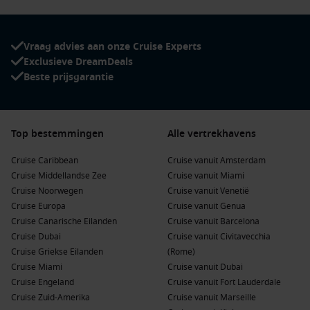
Vraag advies aan onze Cruise Experts
Exclusieve DreamDeals
Beste prijsgarantie
Top bestemmingen
Alle vertrekhavens
Cruise Caribbean
Cruise vanuit Amsterdam
Cruise Middellandse Zee
Cruise vanuit Miami
Cruise Noorwegen
Cruise vanuit Venetië
Cruise Europa
Cruise vanuit Genua
Cruise Canarische Eilanden
Cruise vanuit Barcelona
Cruise Dubai
Cruise vanuit Civitavecchia
Cruise Griekse Eilanden
(Rome)
Cruise Miami
Cruise vanuit Dubai
Cruise Engeland
Cruise vanuit Fort Lauderdale
Cruise Zuid-Amerika
Cruise vanuit Marseille