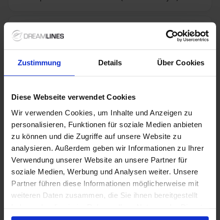
Niet inbegrepen bij
+ All Inclusive toevoegen
alles
Zustimmung
Details
Über Cookies
Verdere informatie
Diese Webseite verwendet Cookies
Optionele diensten
Wir verwenden Cookies, um Inhalte und Anzeigen zu
personalisieren, Funktionen für soziale Medien anbieten
zu können und die Zugriffe auf unsere Website zu
Niet inbegrepen diensten
analysieren. Außerdem geben wir Informationen zu Ihrer
Verwendung unserer Website an unsere Partner für
soziale Medien, Werbung und Analysen weiter. Unsere
Partner führen diese Informationen möglicherweise mit
1 / 25
weiteren Daten zusammen, die Sie ihnen bereitgestellt
haben oder die sie im Rahmen Ihrer Nutzung der Dienste
gesammelt haben.