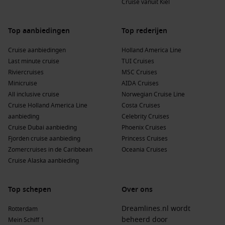
Cruise vanuit Kiel
Top aanbiedingen
Top rederijen
Cruise aanbiedingen
Holland America Line
Last minute cruise
TUI Cruises
Riviercruises
MSC Cruises
Minicruise
AIDA Cruises
All inclusive cruise
Norwegian Cruise Line
Cruise Holland America Line
Costa Cruises
aanbieding
Celebrity Cruises
Cruise Dubai aanbieding
Phoenix Cruises
Fjorden cruise aanbieding
Princess Cruises
Zomercruises in de Caribbean
Oceania Cruises
Cruise Alaska aanbieding
Top schepen
Over ons
Dreamlines.nl wordt
Rotterdam
beheerd door
Mein Schiff 1