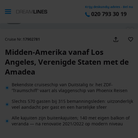
Krijg deskundig advies - Bel nu
020 793 30 19
1 / 46
Cruise Nr.
:
17902781
Midden-Amerika vanaf Los
Angeles, Verenigde Staten met de
Amadea
Bekendste cruiseschip van Duitstalig tv: het ZDF-
'Traumschiff' vaart als vlaggenschip van Phoenix Reisen
Slechts 570 gasten bij 315 bemanningsleden: uitzonderlijk
veel aandacht per gast en een hartelijke sfeer
Alle kajuiten zijn buitenkajuiten; 140 met eigen balkon of
veranda — na renovatie 2021/2022 op modern niveau