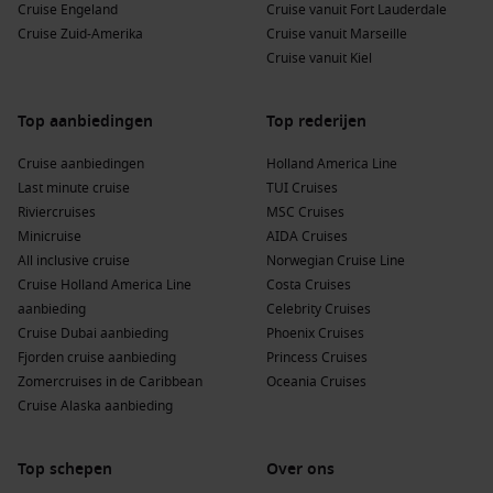
Cruise Engeland
Cruise vanuit Fort Lauderdale
Cruise Zuid-Amerika
Cruise vanuit Marseille
Cruise vanuit Kiel
Top aanbiedingen
Top rederijen
Cruise aanbiedingen
Holland America Line
Last minute cruise
TUI Cruises
Riviercruises
MSC Cruises
Minicruise
AIDA Cruises
All inclusive cruise
Norwegian Cruise Line
Cruise Holland America Line
Costa Cruises
aanbieding
Celebrity Cruises
Cruise Dubai aanbieding
Phoenix Cruises
Fjorden cruise aanbieding
Princess Cruises
Zomercruises in de Caribbean
Oceania Cruises
Cruise Alaska aanbieding
Top schepen
Over ons