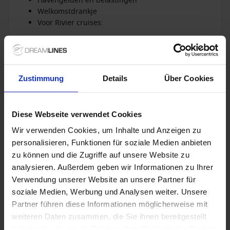
Havengelden en belastingen
Welkomstdrankje
Voor Rivier cruises:
Niet inbegrepen bij
+ All Inclusive toevoegen
alles
Zustimmung
Details
Über Cookies
Verdere informatie
Diese Webseite verwendet Cookies
Wir verwenden Cookies, um Inhalte und Anzeigen zu
Optionele diensten
personalisieren, Funktionen für soziale Medien anbieten
zu können und die Zugriffe auf unsere Website zu
analysieren. Außerdem geben wir Informationen zu Ihrer
Niet inbegrepen diensten
Verwendung unserer Website an unsere Partner für
soziale Medien, Werbung und Analysen weiter. Unsere
Partner führen diese Informationen möglicherweise mit
weiteren Daten zusammen, die Sie ihnen bereitgestellt
1 / 30
haben oder die sie im Rahmen Ihrer Nutzung der Dienste