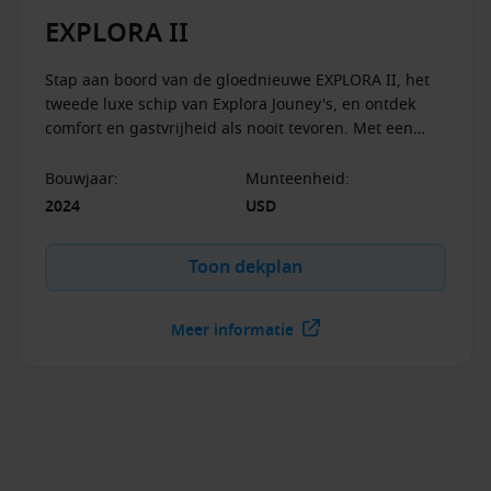
op ieder moment te wijzigen of in te trekken.
EXPLORA II
Stap aan boord van de gloednieuwe EXPLORA II, het
tweede luxe schip van Explora Jouney's, en ontdek
comfort en gastvrijheid als nooit tevoren. Met een
ongelooflijke gast-bemanningsratio van 1,25:1 voelt u
zich goed verzorgd. Het schip is ontworpen met oog
Bouwjaar
:
Munteenheid
:
voor rust en luxe. Waar u zich ook bevindt, het schip
2024
USD
ademt moderne luxe uit. Ga lekker eten in een van de
restaurants aan boord, of neem een heerlijk drankje
Toon dekplan
aan een van de vele bars.
Meer informatie