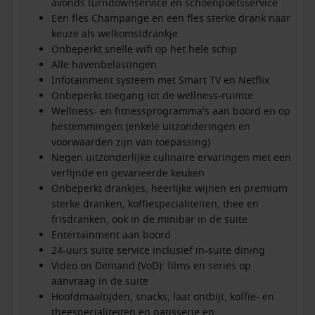
avonds turndownservice en schoenpoetsservice
Een fles Champange en een fles sterke drank naar
keuze als welkomstdrankje
Onbeperkt snelle wifi op het hele schip
Alle havenbelastingen
Infotainment systeem met Smart TV en Netflix
Onbeperkt toegang tot de wellness-ruimte
Wellness- en fitnessprogramma's aan boord en op
bestemmingen (enkele uitzonderingen en
voorwaarden zijn van toepassing)
Negen uitzonderlijke culinaire ervaringen met een
verfijnde en gevarieerde keuken
Onbeperkt drankjes, heerlijke wijnen en premium
sterke dranken, koffiespecialiteiten, thee en
frisdranken, ook in de minibar in de suite
Entertainment aan boord
24-uurs suite service inclusief in-suite dining
Video on Demand (VoD): films en series op
aanvraag in de suite
Hoofdmaaltijden, snacks, laat ontbijt, koffie- en
theespecialiteiten en patisserie en