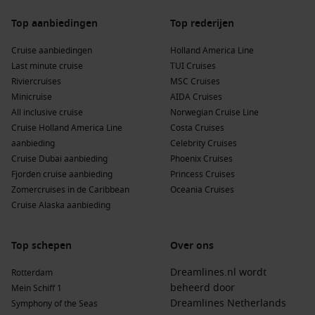
Top aanbiedingen
Top rederijen
Cruise aanbiedingen
Holland America Line
Last minute cruise
TUI Cruises
Riviercruises
MSC Cruises
Minicruise
AIDA Cruises
All inclusive cruise
Norwegian Cruise Line
Cruise Holland America Line
Costa Cruises
aanbieding
Celebrity Cruises
Cruise Dubai aanbieding
Phoenix Cruises
Fjorden cruise aanbieding
Princess Cruises
Zomercruises in de Caribbean
Oceania Cruises
Cruise Alaska aanbieding
Top schepen
Over ons
Dreamlines.nl wordt
Rotterdam
beheerd door
Mein Schiff 1
Dreamlines Netherlands
Symphony of the Seas