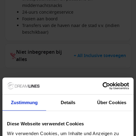
middernachtsnacks
24-uurs conciërgeservice
Fooien aan boord
Transfers van de haven naar de stad v.v. (indien
beschikbaar)
Niet inbegrepen bij
+ All Inclusive toevoegen
alles
Verdere informatie
Niet inbegrepen diensten
Zustimmung
Details
Über Cookies
Diese Webseite verwendet Cookies
Wir verwenden Cookies, um Inhalte und Anzeigen zu