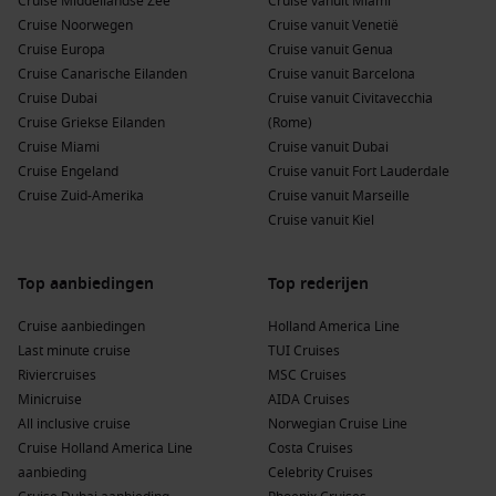
Cruise Middellandse Zee
Cruise vanuit Miami
Cruise Noorwegen
Cruise vanuit Venetië
Cruise Europa
Cruise vanuit Genua
Cruise Canarische Eilanden
Cruise vanuit Barcelona
Cruise Dubai
Cruise vanuit Civitavecchia
Cruise Griekse Eilanden
(Rome)
Cruise Miami
Cruise vanuit Dubai
Cruise Engeland
Cruise vanuit Fort Lauderdale
Cruise Zuid-Amerika
Cruise vanuit Marseille
Cruise vanuit Kiel
Top aanbiedingen
Top rederijen
Cruise aanbiedingen
Holland America Line
Last minute cruise
TUI Cruises
Riviercruises
MSC Cruises
Minicruise
AIDA Cruises
All inclusive cruise
Norwegian Cruise Line
Cruise Holland America Line
Costa Cruises
aanbieding
Celebrity Cruises