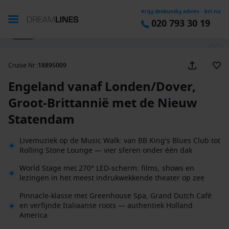
Krijg deskundig advies - Bel nu
020 793 30 19
1 / 40
Cruise Nr.
:
18895009
Engeland vanaf Londen/Dover,
Groot-Brittannië met de Nieuw
Statendam
Livemuziek op de Music Walk: van BB King's Blues Club tot
Rolling Stone Lounge — vier sferen onder één dak
World Stage met 270° LED-scherm: films, shows en
lezingen in het meest indrukwekkende theater op zee
Pinnacle-klasse met Greenhouse Spa, Grand Dutch Café
en verfijnde Italiaanse roots — authentiek Holland
America