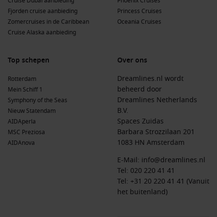
Cruise Dubai aanbieding
Phoenix Cruises
Fjorden cruise aanbieding
Princess Cruises
Zomercruises in de Caribbean
Oceania Cruises
Cruise Alaska aanbieding
Top schepen
Over ons
Dreamlines.nl wordt
Rotterdam
beheerd door
Mein Schiff 1
Dreamlines Netherlands
Symphony of the Seas
B.V.
Nieuw Statendam
Spaces Zuidas
AIDAperla
Barbara Strozzilaan 201
MSC Preziosa
1083 HN Amsterdam
AIDAnova
E-Mail:
info@dreamlines.nl
Tel:
020 220 41 41
Tel: +31 20 220 41 41 (Vanuit
het buitenland)