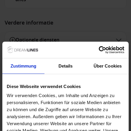
Verdere informatie
Optionele diensten
Niet inbegrepen diensten
Zustimmung
Details
Über Cookies
Diese Webseite verwendet Cookies
Speciale aanbiedingen
Wir verwenden Cookies, um Inhalte und Anzeigen zu
personalisieren, Funktionen für soziale Medien anbieten
zu können und die Zugriffe auf unsere Website zu
Holland America Line - TOP 10 afvaarten
analysieren. Außerdem geben wir Informationen zu Ihrer
Verwendung unserer Website an unsere Partner für
De TOP 10 cruises van Holland America Line zijn nu
soziale Medien, Werbung und Analysen weiter. Unsere