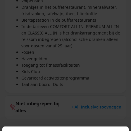
Volpension
Drankjes in het buffetrestaurant: mineraalwater,
frisdranken, tafelwijn, thee, filterkoffie
Biertapstation in de buffetrestaurants
In de tarieven COMFORT ALL IN, PREMIUM ALL IN
en CLASSIC ALL IN is het drankarrangement bij de
reissom inbegrepen (alcoholische dranken alleen
voor gasten vanaf 25 jaar)
Fooien
Havengelden
Toegang tot fitnessfaciliteiten
Kids Club
Gevarieerd activiteitenprogramma
Taal aan boord: Duits
Niet inbegrepen bij
+ All Inclusive toevoegen
alles