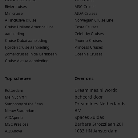
Last minute cruise
TUI Cruises
Riviercruises
MSC Cruises
Minicruise
AIDA Cruises
All inclusive cruise
Norwegian Cruise Line
Cruise Holland America Line
Costa Cruises
aanbieding
Celebrity Cruises
Cruise Dubai aanbieding
Phoenix Cruises
Fjorden cruise aanbieding
Princess Cruises
Zomercruises in de Caribbean
Oceania Cruises
Cruise Alaska aanbieding
Top schepen
Over ons
Dreamlines.nl wordt
Rotterdam
beheerd door
Mein Schiff 1
Dreamlines Netherlands
Symphony of the Seas
B.V.
Nieuw Statendam
Spaces Zuidas
AIDAperla
Barbara Strozzilaan 201
MSC Preziosa
1083 HN Amsterdam
AIDAnova