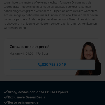
tours, hotels, transfers of externe vluchten fungeert Dreamlines als
touroperator. Hoewel de informatie bij publicatie correct is, kunnen
aanbiedingen en prijzen veranderen. Prijzen op onze website worden zo
actueel mogelijk gehouden, maar kunnen soms afwijken van de tarieven
van onze partners. In dergelijke gevallen behoudt Dreamlines zich het
recht voor om prijzen te corrigeren, zonder dat hieraan rechten kunnen
worden ontleend.
Contact onze experts!
Ma. t/m vrij. 09:00 – 17:45 uur
020 793 30 19
Vraag advies aan onze Cruise Experts
Exclusieve DreamDeals
Beste prijsgarantie