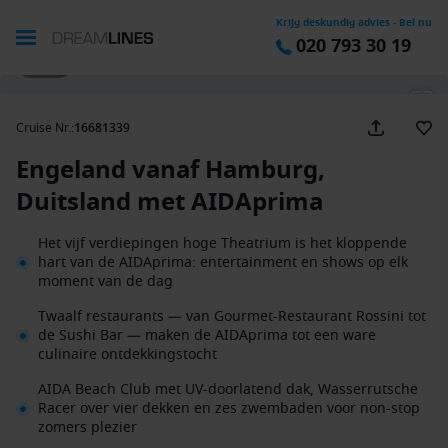
Krijg deskundig advies - Bel nu
020 793 30 19
1 / 47
Cruise Nr.
:
16681339
Engeland vanaf Hamburg,
Duitsland met AIDAprima
Het vijf verdiepingen hoge Theatrium is het kloppende
hart van de AIDAprima: entertainment en shows op elk
moment van de dag
Twaalf restaurants — van Gourmet-Restaurant Rossini tot
de Sushi Bar — maken de AIDAprima tot een ware
culinaire ontdekkingstocht
AIDA Beach Club met UV-doorlatend dak, Wasserrutsche
Racer over vier dekken en zes zwembaden voor non-stop
zomers plezier