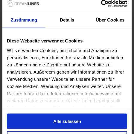
Verdere informatie
Optionele diensten
Zustimmung
Details
Über Cookies
Niet inbegrepen diensten
Diese Webseite verwendet Cookies
Wir verwenden Cookies, um Inhalte und Anzeigen zu
personalisieren, Funktionen für soziale Medien anbieten
zu können und die Zugriffe auf unsere Website zu
1 / 41
analysieren. Außerdem geben wir Informationen zu Ihrer
Verwendung unserer Website an unsere Partner für
soziale Medien, Werbung und Analysen weiter. Unsere
AIDAprima
Partner führen diese Informationen möglicherweise mit
weiteren Daten zusammen, die Sie ihnen bereitgestellt
4.2
/5
16 Beoordelingen
haben oder die sie im Rahmen Ihrer Nutzung der Dienste
Kom aan boord van het modernste en meest
gesammelt haben.
innovatieve schip van de AIDA-vloot. Ervaar een
Alle zulassen
onvergetelijke vakantie in exclusieve sfeer met een