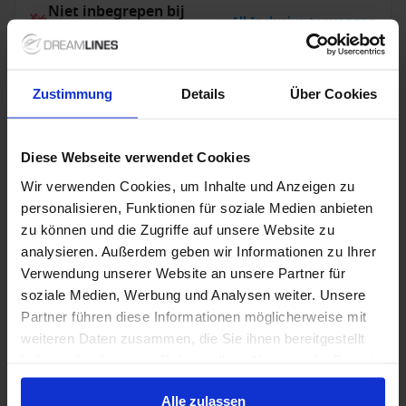
Niet inbegrepen bij
+ All Inclusive toevoegen
alles
Zustimmung
Details
Über Cookies
Verdere informatie
Optionele diensten
Diese Webseite verwendet Cookies
Wir verwenden Cookies, um Inhalte und Anzeigen zu
personalisieren, Funktionen für soziale Medien anbieten
Niet inbegrepen diensten
zu können und die Zugriffe auf unsere Website zu
analysieren. Außerdem geben wir Informationen zu Ihrer
Verwendung unserer Website an unsere Partner für
soziale Medien, Werbung und Analysen weiter. Unsere
1 / 4
Partner führen diese Informationen möglicherweise mit
weiteren Daten zusammen, die Sie ihnen bereitgestellt
haben oder die sie im Rahmen Ihrer Nutzung der Dienste
Adora
gesammelt haben.
Alle zulassen