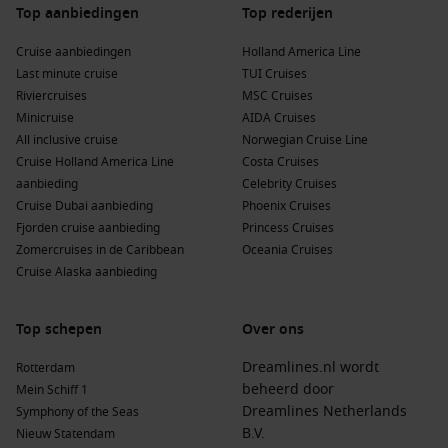
Top aanbiedingen
Top rederijen
Cruise aanbiedingen
Holland America Line
Last minute cruise
TUI Cruises
Riviercruises
MSC Cruises
Minicruise
AIDA Cruises
All inclusive cruise
Norwegian Cruise Line
Cruise Holland America Line
Costa Cruises
aanbieding
Celebrity Cruises
Cruise Dubai aanbieding
Phoenix Cruises
Fjorden cruise aanbieding
Princess Cruises
Zomercruises in de Caribbean
Oceania Cruises
Cruise Alaska aanbieding
Top schepen
Over ons
Dreamlines.nl wordt
Rotterdam
beheerd door
Mein Schiff 1
Dreamlines Netherlands
Symphony of the Seas
B.V.
Nieuw Statendam