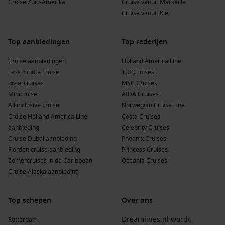
Cruise Zuid-Amerika
Cruise vanuit Marseille
Cruise vanuit Kiel
Top aanbiedingen
Top rederijen
Cruise aanbiedingen
Holland America Line
Last minute cruise
TUI Cruises
Riviercruises
MSC Cruises
Minicruise
AIDA Cruises
All inclusive cruise
Norwegian Cruise Line
Cruise Holland America Line
Costa Cruises
aanbieding
Celebrity Cruises
Cruise Dubai aanbieding
Phoenix Cruises
Fjorden cruise aanbieding
Princess Cruises
Zomercruises in de Caribbean
Oceania Cruises
Cruise Alaska aanbieding
Top schepen
Over ons
Dreamlines.nl wordt
Rotterdam