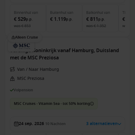
Binnenhut
van
Buitenhut
van
Balkonhut
van
The Ha
€ 529
€ 1.119
€ 811
€ 3.4
p.p.
p.p.
p.p.
was
€ 853
was
€ 1.352
was
€ 
Alleen Cruise
Verenigd Koninkrijk vanaf Hamburg, Duitsland
met de MSC Preziosa
Van / Naar Hamburg
MSC Preziosa
Volpension
MSC Cruises - Vitamin Sea - tot 50% korting
24 sep. 2026
3 alternatieven
10
Nachten