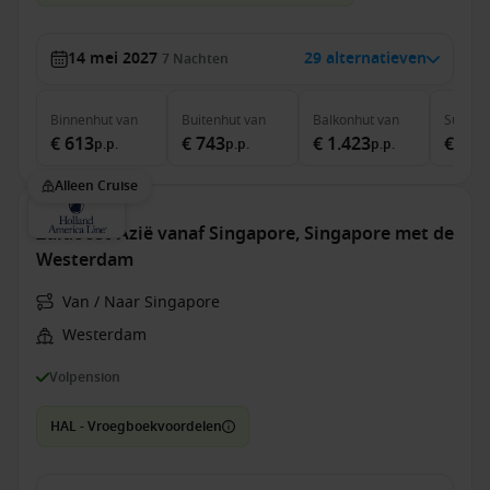
14 mei 2027
29 alternatieven
7
Nachten
Binnenhut
van
Buitenhut
van
Balkonhut
van
Suite
v
€ 613
€ 743
€ 1.423
€ 1.7
p.p.
p.p.
p.p.
Alleen Cruise
Zuidoost-Azië vanaf Singapore, Singapore met de
Westerdam
Van / Naar Singapore
Westerdam
Volpension
HAL - Vroegboekvoordelen