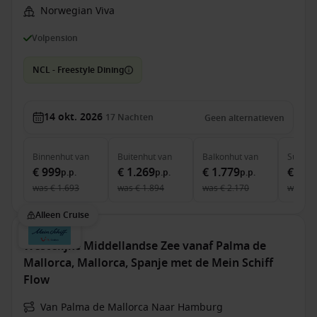
Norwegian Viva
Volpension
NCL - Freestyle Dining
14 okt. 2026
17
Nachten
Geen alternatieven
Binnenhut
van
Buitenhut
van
Balkonhut
van
Suite
v
€ 999
€ 1.269
€ 1.779
€ 4.4
p.p.
p.p.
p.p.
was
€ 1.693
was
€ 1.894
was
€ 2.170
was
€ 
Alleen Cruise
Westelijke Middellandse Zee vanaf Palma de
Mallorca, Mallorca, Spanje met de Mein Schiff
Flow
Van Palma de Mallorca Naar Hamburg