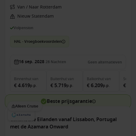
Van / Naar Rotterdam
Nieuw Statendam
Volpension
HAL - Vroegboekvoordelen
16 sep. 2028
28
Nachten
Geen alternatieven
Binnenhut
van
Buitenhut
van
Balkonhut
van
Suite
v
€ 4.619
€ 5.719
€ 6.209
€ 7.7
p.p.
p.p.
p.p.
Beste prijsgarantie
Alleen Cruise
Canarische Eilanden vanaf Lissabon, Portugal
met de Azamara Onward