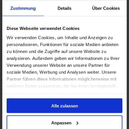
Zustimmung
Details
Über Cookies
Volpension
MSC Cruises - Vitamin Sea - tot 50% korting
Diese Webseite verwendet Cookies
Wir verwenden Cookies, um Inhalte und Anzeigen zu
31 mrt. 2027
18
Nachten
Geen alternatieven
personalisieren, Funktionen für soziale Medien anbieten
zu können und die Zugriffe auf unsere Website zu
Binnenhut
van
Buitenhut
van
Balkonhut
van
Suite
v
analysieren. Außerdem geben wir Informationen zu Ihrer
€ 1.409
€ 1.689
€ 1.829
€ 3.2
p.p.
p.p.
p.p.
Verwendung unserer Website an unsere Partner für
soziale Medien, Werbung und Analysen weiter. Unsere
Alleen Cruise
Partner führen diese Informationen möglicherweise mit
weiteren Daten zusammen, die Sie ihnen bereitgestellt
Britse Eilanden vanaf Rotterdam, Nederland met
haben oder die sie im Rahmen Ihrer Nutzung der Dienste
de Nieuw Statendam
gesammelt haben.
Van / Naar Rotterdam
Alle zulassen
Nieuw Statendam
Anpassen
Volpension