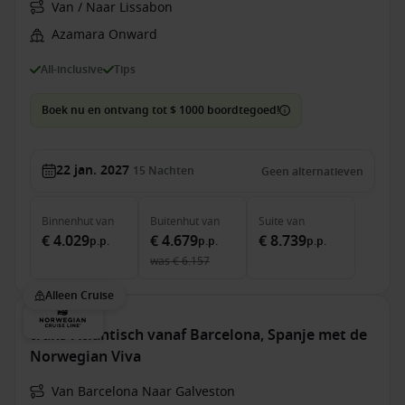
Van / Naar Lissabon
Azamara Onward
All-inclusive
Tips
Boek nu en ontvang tot $ 1000 boordtegoed!
22 jan. 2027
15
Nachten
Geen alternatieven
Binnenhut
van
Buitenhut
van
Suite
van
€ 4.029
€ 4.679
€ 8.739
p.p.
p.p.
p.p.
was
€ 6.157
Alleen Cruise
trans-Atlantisch vanaf Barcelona, Spanje met de
Norwegian Viva
Van Barcelona Naar Galveston