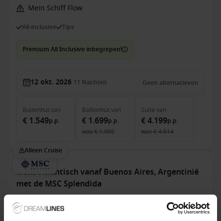
Mein Schiff Flow
All-inclusive
Tips
Premium All Inclusive inbegrepen!
12 okt. 2026
11
Nachten
Geen alternatieven
Buitenhut
van
Balkonhut
van
Suite
van
€ 1.549
€ 1.699
€ 4.199
p.p.
p.p.
p.p.
was
€ 1.909
was
€ 4.614
Alleen Cruise
trans-Atlantisch vanaf Buenos Aires, Argentinië
met de MSC Splendida
Van Buenos Aires Naar Civitavecchia (Rome)
MSC Splendida