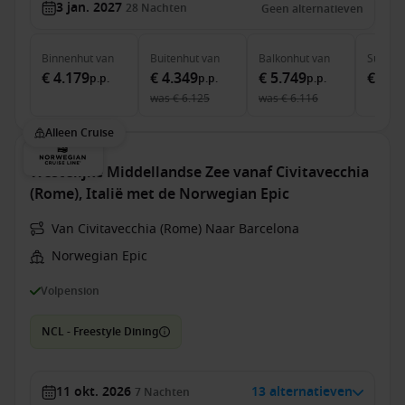
3 jan. 2027
28
Nachten
Geen alternatieven
Binnenhut
van
Buitenhut
van
Balkonhut
van
Suite
v
€ 4.179
€ 4.349
€ 5.749
€ 8.1
p.p.
p.p.
p.p.
was
€ 6.125
was
€ 6.116
Alleen Cruise
Westelijke Middellandse Zee vanaf Civitavecchia
(Rome), Italië met de Norwegian Epic
Van Civitavecchia (Rome) Naar Barcelona
Norwegian Epic
Volpension
NCL - Freestyle Dining
11 okt. 2026
13 alternatieven
7
Nachten