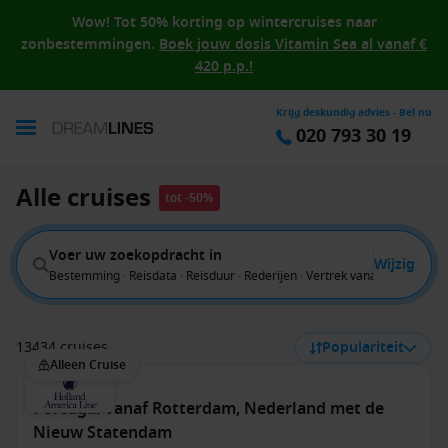
Wow! Tot 50% korting op wintercruises naar
zonbestemmingen.
Boek jouw dosis Vitamin Sea al vanaf €
420 p.p.!
Krijg deskundig advies - Bel nu
020 793 30 19
Alle cruises
tot -50%
Voer uw zoekopdracht in
Wijzig
Bestemming · Reisdata · Reisduur · Rederijen · Vertrek vanaf
13434 cruises
Populariteit
Alleen Cruise
Portugal vanaf Rotterdam, Nederland met de
Nieuw Statendam