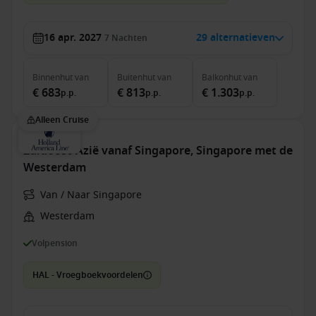
16 apr. 2027
29 alternatieven
7
Nachten
Binnenhut
van
Buitenhut
van
Balkonhut
van
€ 683
€ 813
€ 1.303
p.p.
p.p.
p.p.
Alleen Cruise
Zuidoost-Azië vanaf Singapore, Singapore met de
Westerdam
Van / Naar Singapore
Westerdam
Volpension
HAL - Vroegboekvoordelen