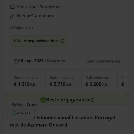
Van / Naar Rotterdam
Nieuw Statendam
Volpension
HAL - Vroegboekvoordelen
16 sep. 2028
28
Nachten
Geen alternatieven
Binnenhut
van
Buitenhut
van
Balkonhut
van
Suite
v
€ 4.619
€ 5.719
€ 6.209
€ 7.7
p.p.
p.p.
p.p.
Beste prijsgarantie
Alleen Cruise
Canarische Eilanden vanaf Lissabon, Portugal
met de Azamara Onward