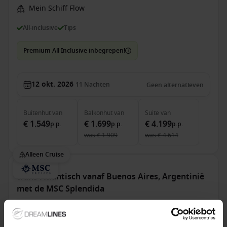
Mein Schiff Flow
All-inclusive
Tips
Premium All Inclusive inbegrepen!
12 okt. 2026
11
Nachten
Geen alternatieven
Buitenhut
van
Balkonhut
van
Suite
van
€ 1.549
€ 1.699
€ 4.199
p.p.
p.p.
p.p.
was
€ 1.909
was
€ 4.614
Alleen Cruise
trans-Atlantisch vanaf Buenos Aires, Argentinië
met de MSC Splendida
Van Buenos Aires Naar Civitavecchia (Rome)
MSC Splendida