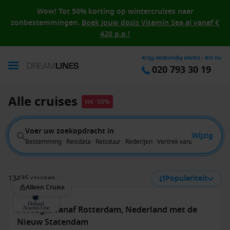
Wow! Tot 50% korting op wintercruises naar
zonbestemmingen.
Boek jouw dosis Vitamin Sea al vanaf €
420 p.p.!
Krijg deskundig advies - Bel nu
020 793 30 19
Alle cruises
tot -50%
Voer uw zoekopdracht in
Wijzig
Bestemming · Reisdata · Reisduur · Rederijen · Vertrek vanaf
13435 cruises
Populariteit
Alleen Cruise
Portugal vanaf Rotterdam, Nederland met de
Nieuw Statendam