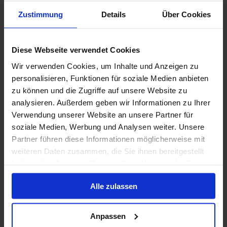
Zustimmung
Details
Über Cookies
Volpension
MSC Cruises - Vitamin Sea - tot 50% korting
Diese Webseite verwendet Cookies
Wir verwenden Cookies, um Inhalte und Anzeigen zu
31 mrt. 2027
18
Nachten
Geen alternatieven
personalisieren, Funktionen für soziale Medien anbieten
zu können und die Zugriffe auf unsere Website zu
Binnenhut
van
Buitenhut
van
Balkonhut
van
Suite
v
analysieren. Außerdem geben wir Informationen zu Ihrer
€ 1.409
€ 1.609
€ 1.829
€ 3.2
p.p.
p.p.
p.p.
Verwendung unserer Website an unsere Partner für
soziale Medien, Werbung und Analysen weiter. Unsere
Alleen Cruise
Partner führen diese Informationen möglicherweise mit
weiteren Daten zusammen, die Sie ihnen bereitgestellt
Britse Eilanden vanaf Rotterdam, Nederland met
haben oder die sie im Rahmen Ihrer Nutzung der Dienste
de Nieuw Statendam
gesammelt haben.
Van / Naar Rotterdam
Alle zulassen
Nieuw Statendam
Anpassen
Volpension