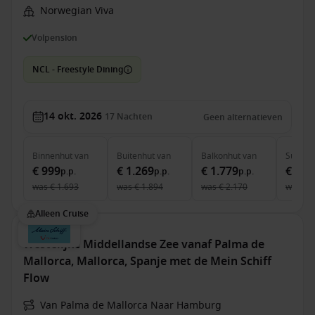
Norwegian Viva
Volpension
NCL - Freestyle Dining
14 okt. 2026
17
Nachten
Geen alternatieven
Binnenhut
van
Buitenhut
van
Balkonhut
van
Suite
v
€ 999
€ 1.269
€ 1.779
€ 4.4
p.p.
p.p.
p.p.
was
€ 1.693
was
€ 1.894
was
€ 2.170
was
€ 
Alleen Cruise
Westelijke Middellandse Zee vanaf Palma de
Mallorca, Mallorca, Spanje met de Mein Schiff
Flow
Van Palma de Mallorca Naar Hamburg