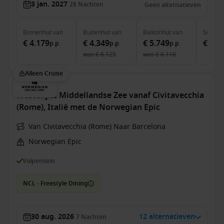
3 jan. 2027
28
Nachten
Geen alternatieven
Binnenhut
van
Buitenhut
van
Balkonhut
van
Suite
v
€ 4.179
€ 4.349
€ 5.749
€ 8.1
p.p.
p.p.
p.p.
was
€ 6.125
was
€ 6.116
Alleen Cruise
Westelijke Middellandse Zee vanaf Civitavecchia
(Rome), Italië met de Norwegian Epic
Van Civitavecchia (Rome) Naar Barcelona
Norwegian Epic
Volpension
NCL - Freestyle Dining
30 aug. 2026
12 alternatieven
7
Nachten