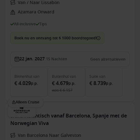
Van / Naar Lissabon
Azamara Onward
All-inclusive
Tips
Boek nu en ontvang tot $ 1000 boordtegoed!
22 jan. 2027
15
Nachten
Geen alternatieven
Binnenhut
van
Buitenhut
van
Suite
van
€ 4.029
€ 4.679
€ 8.739
p.p.
p.p.
p.p.
was
€ 6.157
Alleen Cruise
trans-Atlantisch vanaf Barcelona, Spanje met de
Norwegian Viva
Van Barcelona Naar Galveston