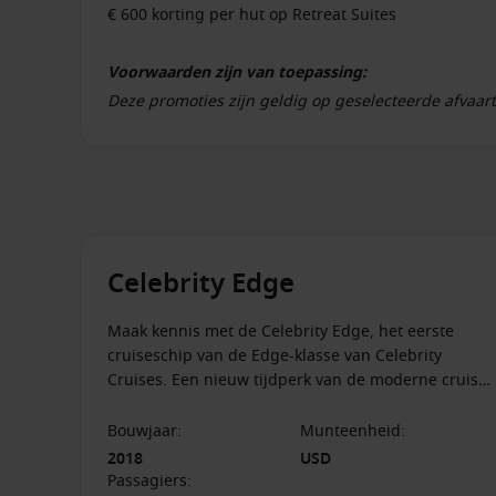
€ 600 korting per hut op Retreat Suites
Voorwaarden zijn van toepassing:
Deze promoties zijn geldig op geselecteerde afvaa
2026 en zijn van toepassing op cruises met vertrek t
verwerkt in de cruiseprijs. Niet geldig op Galapagos
behoudt zich het recht voor de actie op elk moment 
consultants voor de actuele beschikbaarheid en jouw exacte vo
Celebrity Edge
Maak kennis met de Celebrity Edge, het eerste
cruiseschip van de Edge-klasse van Celebrity
Cruises. Een nieuw tijdperk van de moderne cruise
begint nu. Beleef een wonderlijke reis met de
talloze innovaties aan boord.
Bouwjaar
:
Munteenheid
:
2018
USD
Passagiers
: