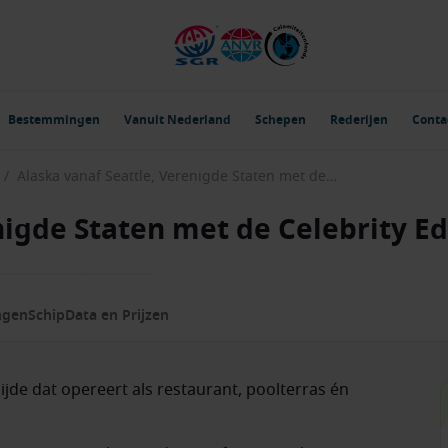
Bestemmingen
Vanuit Nederland
Schepen
Rederijen
Conta
/
Alaska vanaf Seattle, Verenigde Staten met de Celebrity Edge
nigde Staten met de Celebrity E
ngen
Schip
Data en Prijzen
jde dat opereert als restaurant, poolterras én