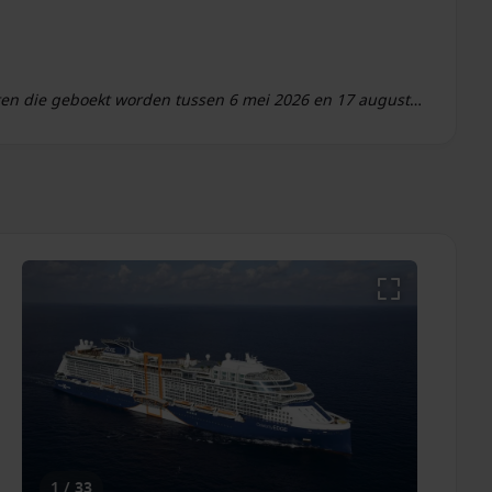
rten die geboekt worden tussen 6 mei 2026 en 17 augustus
ussen 7 mei 2026 en 30 april 2028. De korting is reeds
 afvaarten en Celebrity River Cruises. Celebrity Cruises
te wijzigen of te beëindigen.
Neem contact op met onze cruise
ordeel.
1 / 33