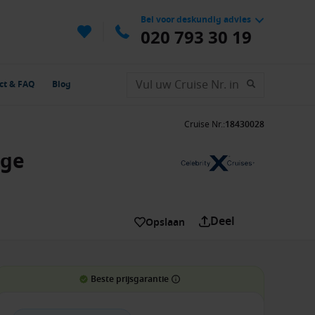
Bel voor deskundig advies
020 793 30 19
ct & FAQ
Blog
Cruise Nr.
:
18430028
dge
Deel
Opslaan
Beste prijsgarantie