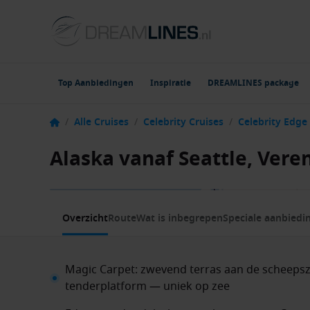
Top Aanbiedingen
Inspiratie
DREAMLINES package
/
Alle Cruises
/
Celebrity Cruises
/
Celebrity Edge
Alaska vanaf Seattle, Vere
1 / 14
Overzicht
Route
Wat is inbegrepen
Speciale aanbiedi
Magic Carpet: zwevend terras aan de scheepszi
tenderplatform — uniek op zee