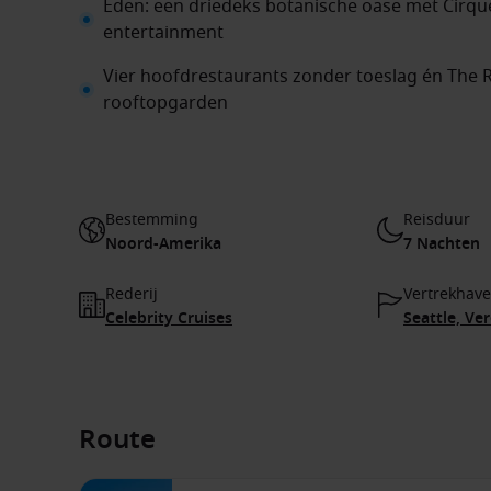
Eden: een driedeks botanische oase met Cirqu
entertainment
Vier hoofdrestaurants zonder toeslag én The R
rooftopgarden
Bestemming
Reisduur
Noord-Amerika
7 Nachten
Rederij
Vertrekhav
Celebrity Cruises
Seattle, Ve
Route