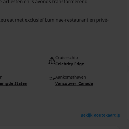
e-artiesten en 's avonds transformerend
etreat met exclusief Luminae-restaurant en privé-
Cruiseschip
Celebrity Edge
en
Aankomsthaven
renigde Staten
Vancouver, Canada
Bekijk Routekaart