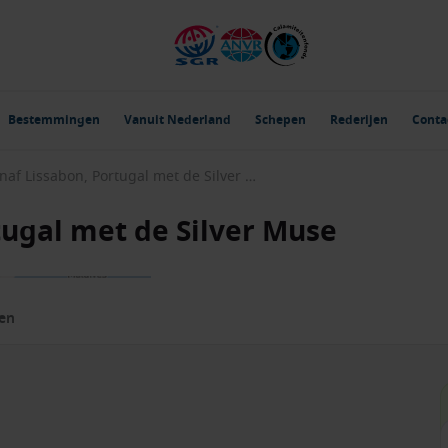
Bestemmingen
Vanuit Nederland
Schepen
Rederijen
Conta
Afrika vanaf Lissabon, Portugal met de Silver Muse
tugal met de Silver Muse
zen