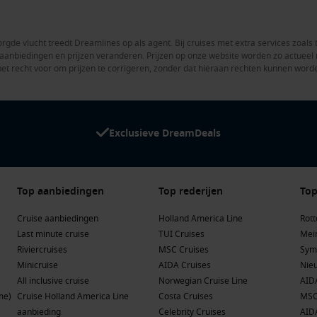
rgde vlucht treedt Dreamlines op als agent. Bij cruises met extra services zoals 
en aanbiedingen en prijzen veranderen. Prijzen op onze website worden zo actue
het recht voor om prijzen te corrigeren, zonder dat hieraan rechten kunnen word
Exclusieve DreamDeals
Top aanbiedingen
Top rederijen
Top
Cruise aanbiedingen
Holland America Line
Rot
Last minute cruise
TUI Cruises
Mein
Riviercruises
MSC Cruises
Sym
Minicruise
AIDA Cruises
Nie
All inclusive cruise
Norwegian Cruise Line
AID
me)
Cruise Holland America Line
Costa Cruises
MSC
aanbieding
Celebrity Cruises
AID