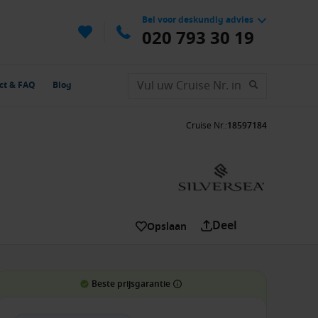
Bel voor deskundig advies
020 793 30 19
ct & FAQ
Blog
Cruise Nr.
:
18597184
Deel
Opslaan
Beste prijsgarantie