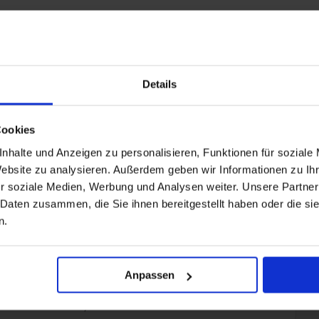
Details
uid-Afrika met de Silver Muse
Cookies
chic
premium sterke dranken, tot 50 wijnen, speciale
nhalte und Anzeigen zu personalisieren, Funktionen für soziale
nsappen en frisdranken
Website zu analysieren. Außerdem geben wir Informationen zu I
r soziale Medien, Werbung und Analysen weiter. Unsere Partner
e-mailen)
 Daten zusammen, die Sie ihnen bereitgestellt haben oder die s
n.
e sauna, het stoombad en de ontspanningsruimtes van de
ord
Anpassen
(waar beschikbaar)