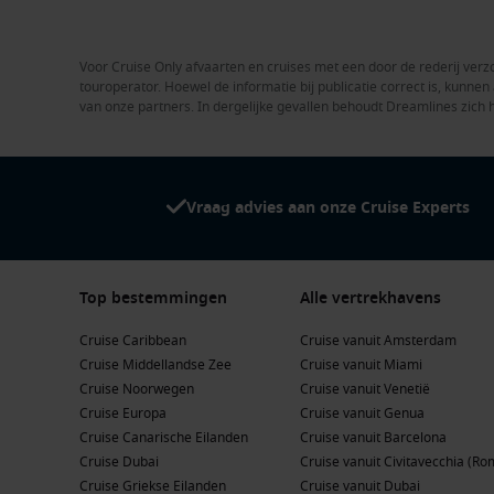
Voor Cruise Only afvaarten en cruises met een door de rederij verzo
touroperator. Hoewel de informatie bij publicatie correct is, kunn
van onze partners. In dergelijke gevallen behoudt Dreamlines zich 
Vraag advies aan onze Cruise Experts
Top bestemmingen
Alle vertrekhavens
Cruise Caribbean
Cruise vanuit Amsterdam
Cruise Middellandse Zee
Cruise vanuit Miami
Cruise Noorwegen
Cruise vanuit Venetië
Cruise Europa
Cruise vanuit Genua
Cruise Canarische Eilanden
Cruise vanuit Barcelona
Cruise Dubai
Cruise vanuit Civitavecchia (Ro
Cruise Griekse Eilanden
Cruise vanuit Dubai