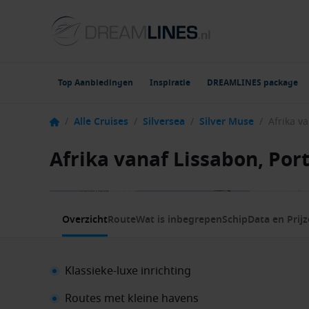
Top Aanbiedingen
Inspiratie
DREAMLINES package
/
Alle Cruises
/
Silversea
/
Silver Muse
/
Afrika vanaf Lissabon, Por
1 / 10
Overzicht
Route
Wat is inbegrepen
Schip
Data en Prij
Klassieke-luxe inrichting
Routes met kleine havens