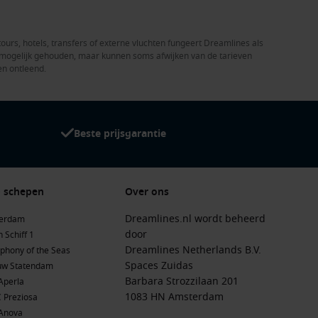
tours, hotels, transfers of externe vluchten fungeert Dreamlines als
el mogelijk gehouden, maar kunnen soms afwijken van de tarieven
en ontleend.
Beste prijsgarantie
 schepen
Over ons
Dreamlines.nl wordt beheerd
terdam
door
 Schiff 1
Dreamlines Netherlands B.V.
phony of the Seas
Spaces Zuidas
uw Statendam
Barbara Strozzilaan 201
Aperla
1083 HN Amsterdam
 Preziosa
Anova