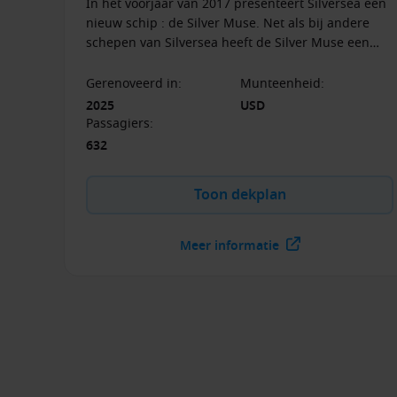
In het voorjaar van 2017 presenteert Silversea een
nieuw schip : de Silver Muse. Net als bij andere
schepen van Silversea heeft de Silver Muse een
luxe service, maximaal comfort en een all inclusive
lifestyle.
Gerenoveerd in
:
Munteenheid
:
2025
USD
Passagiers
:
632
Toon dekplan
Meer informatie