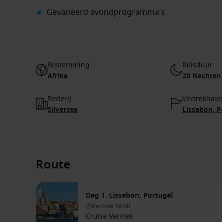
Gevarieerd avondprogramma's
Bestemming
Reisduur
Afrika
20 Nachten
Rederij
Vertrekhav
Silversea
Lissabon, P
Route
Dag 1. Lissabon, Portugal
Vertrek
18:00
Cruise Vertrek