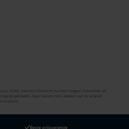
tours, hotels, transfers of externe vluchten fungeert Dreamlines als
el mogelijk gehouden, maar kunnen soms afwijken van de tarieven
en ontleend.
Beste prijsgarantie