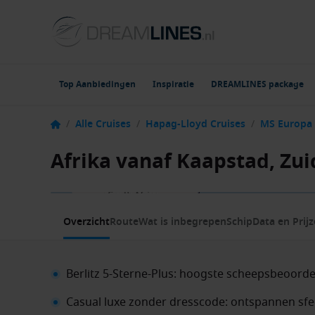
Top Aanbiedingen
Inspiratie
DREAMLINES package
/
Alle Cruises
/
Hapag-Lloyd Cruises
/
MS Europa
Afrika vanaf Kaapstad, Zu
1 / 20
Overzicht
Route
Wat is inbegrepen
Schip
Data en Prij
Berlitz 5-Sterne-Plus: hoogste scheepsbeoorde
Casual luxe zonder dresscode: ontspannen sfee