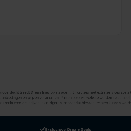
rgde vlucht treedt Dreamlines op als agent. Bij cruises met extra services zoals 
en aanbiedingen en prijzen veranderen. Prijzen op onze website worden zo actue
het recht voor om prijzen te corrigeren, zonder dat hieraan rechten kunnen word
Exclusieve DreamDeals