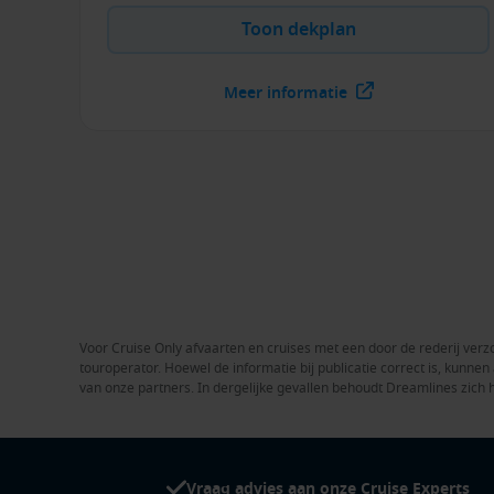
Toon dekplan
Meer informatie
Voor Cruise Only afvaarten en cruises met een door de rederij verzo
touroperator. Hoewel de informatie bij publicatie correct is, kunn
van onze partners. In dergelijke gevallen behoudt Dreamlines zich 
Vraag advies aan onze Cruise Experts