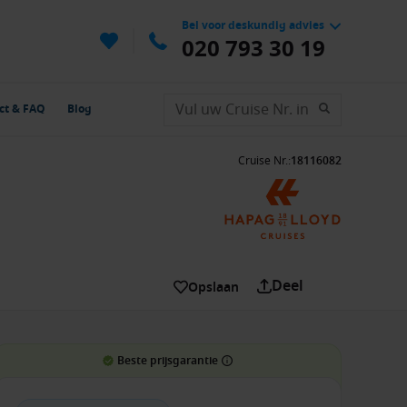
Bel voor deskundig advies
020 793 30 19
ct & FAQ
Blog
Cruise Nr.
:
18116082
Deel
Opslaan
Beste prijsgarantie