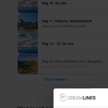
Dag 10. Op zee
Dag 11. Maputo, Mozambique
Aankomst
08:00
Vertrek
08:00
Dag 12 - 13. Op zee
Dag 14. Port d'Ehoala (Fort Dauphin)
Aankomst
08:00
Vertrek
08:00
Toon meer