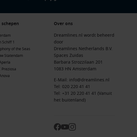
 schepen
Over ons
Dreamlines.nl wordt beheerd
terdam
door
 Schiff 1
Dreamlines Netherlands B.V.
phony of the Seas
Spaces Zuidas
uw Statendam
Barbara Strozzilaan 201
Aperla
1083 HN Amsterdam
 Preziosa
Anova
E-Mail:
info@dreamlines.nl
Tel:
020 220 41 41
Tel: +31 20 220 41 41 (Vanuit
het buitenland)