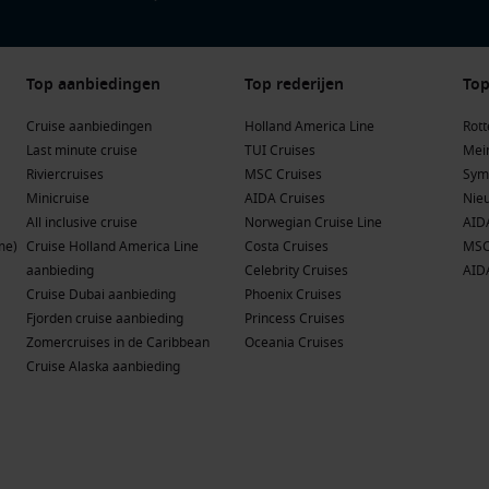
Top aanbiedingen
Top rederijen
Top
Cruise aanbiedingen
Holland America Line
Rot
Last minute cruise
TUI Cruises
Mein
Riviercruises
MSC Cruises
Sym
Minicruise
AIDA Cruises
Nie
All inclusive cruise
Norwegian Cruise Line
AID
me)
Cruise Holland America Line
Costa Cruises
MSC
aanbieding
Celebrity Cruises
AID
Cruise Dubai aanbieding
Phoenix Cruises
Fjorden cruise aanbieding
Princess Cruises
Zomercruises in de Caribbean
Oceania Cruises
Cruise Alaska aanbieding