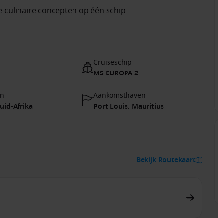
 culinaire concepten op één schip
Cruiseschip
MS EUROPA 2
en
Aankomsthaven
uid-Afrika
Port Louis, Mauritius
Bekijk Routekaart