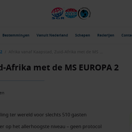
Bestemmingen
Vanuit Nederland
Schepen
Rederijen
Conta
 2
/
Afrika vanaf Kaapstad, Zuid-Afrika met de MS EUROPA 2
id-Afrika met de MS EUROPA 2
zen
ling ter wereld voor slechts 510 gasten
r op het allerhoogste niveau – geen protocol