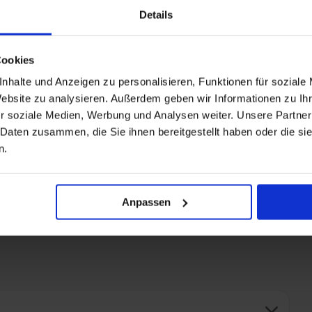
Details
Cookies
uis, Mauritius met de MS EUROPA 2
nhalte und Anzeigen zu personalisieren, Funktionen für soziale
Website zu analysieren. Außerdem geben wir Informationen zu I
oals sauna en fitnesscentrum
r soziale Medien, Werbung und Analysen weiter. Unsere Partner
che dranken
 Daten zusammen, die Sie ihnen bereitgestellt haben oder die s
n.
st voor Suite gasten
Anpassen
+ All Inclusive toevoegen