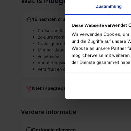
Wat is inbegrepen:
Zustimmung
16 nachten cruise
Diese Webseite verwendet 
Cruise van Kaapstad, Zuid-Afrika naar Port Lo
Wir verwenden Cookies, um I
24-uurs roomservice
und die Zugriffe auf unsere 
Gratis gebruik van de faciliteiten aan boord, z
Website an unsere Partner fü
Minibar dagelijks bijgevuld met niet-alcoholis
möglicherweise mit weiteren
Volpension
der Dienste gesammelt habe
Annuleringsverzekering (alleen Platin tarief)
Vers fruit en champagne op de dag van aankom
Niet inbegrepen bij alles
Verdere informatie
Optionele diensten