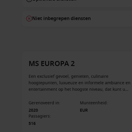
Niet inbegrepen diensten
MS EUROPA 2
Een exclusief gevoel, genieten, culinaire
hoogtepunten, luxueuze en informele ambiance en
entertainment op het hoogste niveau, dat kunt u
verwachten op een cruise met Hapag-Lloyd Cruises
aan boord van de MS Europa 2.
Gerenoveerd in
:
Munteenheid
:
2020
EUR
Passagiers
:
516