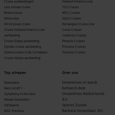
Cruise aanbiedingen
Holland America Line
Last minute cruise
TUI Cruises
Riviercruises
MSC Cruises
Minicruise
AIDA Cruises
All inclusive cruise
Norwegian Cruise Line
Cruise Holland America Line
Costa Cruises
aanbieding
Celebrity Cruises
Cruise Dubai aanbieding
Phoenix Cruises
Fjorden cruise aanbieding
Princess Cruises
Zomercruises in de Caribbean
Oceania Cruises
Cruise Alaska aanbieding
Top schepen
Over ons
Dreamlines.nl wordt
Rotterdam
beheerd door
Mein Schiff 1
Dreamlines Netherlands
Symphony of the Seas
B.V.
Nieuw Statendam
Spaces Zuidas
AIDAperla
Barbara Strozzilaan 201
MSC Preziosa