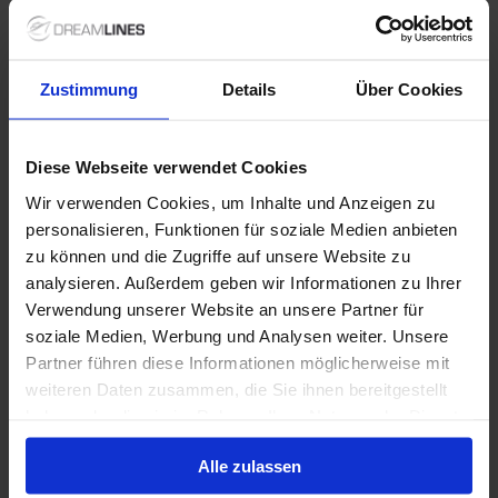
Niet inbegrepen bij
+ All Inclusive toevoegen
alles
Zustimmung
Details
Über Cookies
Verdere informatie
Diese Webseite verwendet Cookies
Optionele diensten
Wir verwenden Cookies, um Inhalte und Anzeigen zu
personalisieren, Funktionen für soziale Medien anbieten
zu können und die Zugriffe auf unsere Website zu
Niet inbegrepen diensten
analysieren. Außerdem geben wir Informationen zu Ihrer
Verwendung unserer Website an unsere Partner für
soziale Medien, Werbung und Analysen weiter. Unsere
Partner führen diese Informationen möglicherweise mit
1 / 16
weiteren Daten zusammen, die Sie ihnen bereitgestellt
haben oder die sie im Rahmen Ihrer Nutzung der Dienste
gesammelt haben.
Queen Victoria
Alle zulassen