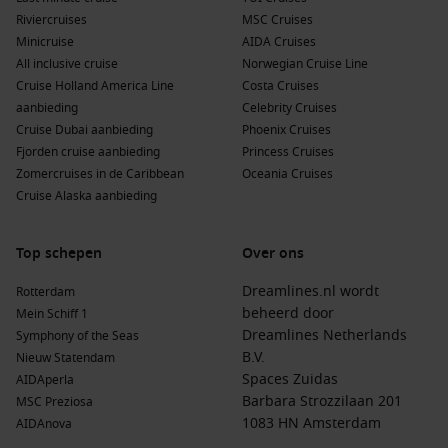
Riviercruises
MSC Cruises
Minicruise
AIDA Cruises
All inclusive cruise
Norwegian Cruise Line
Cruise Holland America Line
Costa Cruises
aanbieding
Celebrity Cruises
Cruise Dubai aanbieding
Phoenix Cruises
Fjorden cruise aanbieding
Princess Cruises
Zomercruises in de Caribbean
Oceania Cruises
Cruise Alaska aanbieding
Top schepen
Over ons
Dreamlines.nl wordt
Rotterdam
beheerd door
Mein Schiff 1
Dreamlines Netherlands
Symphony of the Seas
B.V.
Nieuw Statendam
Spaces Zuidas
AIDAperla
Barbara Strozzilaan 201
MSC Preziosa
1083 HN Amsterdam
AIDAnova