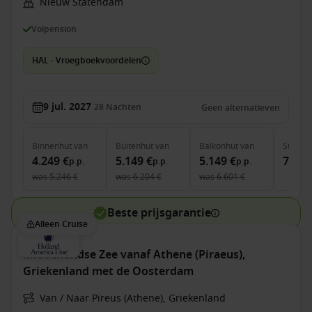
Nieuw Statendam
Volpension
HAL - Vroegboekvoordelen
9 jul. 2027
28
Nachten
Geen alternatieven
Binnenhut
van
Buitenhut
van
Balkonhut
van
Suite
v
4.249 €
5.149 €
5.149 €
7.649
p.p.
p.p.
p.p.
was
5.246 €
was
6.204 €
was
6.601 €
Beste prijsgarantie
Alleen Cruise
Middellandse Zee vanaf Athene (Piraeus),
Griekenland met de Oosterdam
Van / Naar Pireus (Athene), Griekenland