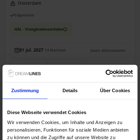
Oosterdam
Volpension
HAL - Vroegboekvoordelen
31 jul. 2027
14
Nachten
Geen alternatieven
Binnenhut
van
Buitenhut
van
4.209 €
4.799 €
p.p.
p.p.
Alleen Cruise
Zustimmung
Details
Über Cookies
Britse Eilanden vanaf Londen/Dover, Groot-
Brittannië met de Nieuw Statendam
Diese Webseite verwendet Cookies
Van / Naar London/Dover
Wir verwenden Cookies, um Inhalte und Anzeigen zu
Nieuw Statendam
personalisieren, Funktionen für soziale Medien anbieten
zu können und die Zugriffe auf unsere Website zu