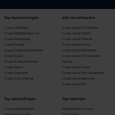
Top bestemmingen
Alle vertrekhavens
Cruise Caribbean
Cruise vanuit Amsterdam
Cruise Middellandse Zee
Cruise vanuit Miami
Cruise Noorwegen
Cruise vanuit Venetië
Cruise Europa
Cruise vanuit Genua
Cruise Canarische Eilanden
Cruise vanuit Barcelona
Cruise Dubai
Cruise vanuit Civitavecchia
Cruise Griekse Eilanden
(Rome)
Cruise Miami
Cruise vanuit Dubai
Cruise Engeland
Cruise vanuit Fort Lauderdale
Cruise Zuid-Amerika
Cruise vanuit Marseille
Cruise vanuit Kiel
Top aanbiedingen
Top rederijen
Cruise aanbiedingen
Holland America Line
Last minute cruise
TUI Cruises