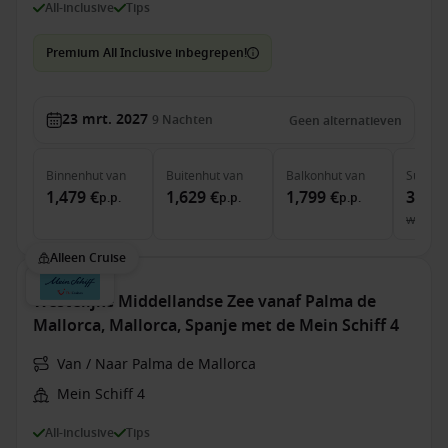
All-inclusive
Tips
Premium All Inclusive inbegrepen!
23 mrt. 2027
9
Nachten
Geen alternatieven
Binnenhut
van
Buitenhut
van
Balkonhut
van
Suite
v
1,479 €
1,629 €
1,799 €
3,649
p.p.
p.p.
p.p.
was
3,
Alleen Cruise
Westelijke Middellandse Zee vanaf Palma de
Mallorca, Mallorca, Spanje met de Mein Schiff 4
Van / Naar Palma de Mallorca
Mein Schiff 4
All-inclusive
Tips