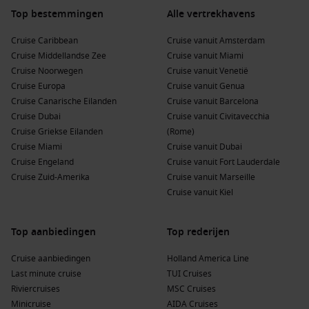
rond de 20–25°C op eilanden zoals
Tenerife, Gran Canaria
Top bestemmingen
Alle vertrekhavens
en Lanzarote
, vaak gecombineerd met een bezoek aan
Madeira
.
Cruise Caribbean
Cruise vanuit Amsterdam
Cruise Middellandse Zee
Cruise vanuit Miami
Een cruise naar deze regio’s is de perfecte manier om
Cruise Noorwegen
Cruise vanuit Venetië
meerdere bestemmingen in één reis te ontdekken
, terwijl je
Cruise Europa
Cruise vanuit Genua
volledig kunt ontspannen en genieten van comfort en service
Cruise Canarische Eilanden
Cruise vanuit Barcelona
aan boord.
Cruise Dubai
Cruise vanuit Civitavecchia
Cruise Griekse Eilanden
(Rome)
Premium all inclusive aan boord
Cruise Miami
Cruise vanuit Dubai
Cruise Engeland
Cruise vanuit Fort Lauderdale
Aan boord van Mein Schiff staat alles in het teken van
rust,
Cruise Zuid-Amerika
Cruise vanuit Marseille
gemak en plezier
. Dankzij het premium all inclusive concept
Cruise vanuit Kiel
is vrijwel alles inbegrepen:
Uitgebreide maaltijden in verschillende restaurants
Top aanbiedingen
Top rederijen
Premium dranken zoals cocktails, wijn en koffie
Cruise aanbiedingen
Holland America Line
Wellnessfaciliteiten zoals spa, sauna en fitness
Last minute cruise
TUI Cruises
Riviercruises
MSC Cruises
Gevarieerd entertainmentprogramma en activiteiten voor
Minicruise
AIDA Cruises
het hele gezin