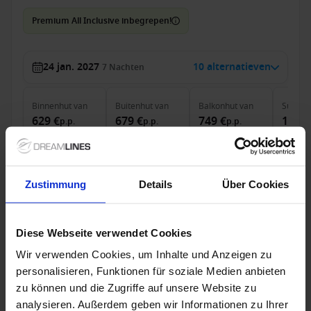
Premium All Inclusive inbegrepen!
24 jan. 2027
10 alternatieven
7
Nachten
Binnenhut
van
Buitenhut
van
Balkonhut
van
Suite
v
629 €
679 €
749 €
1,599
p.p.
p.p.
p.p.
was
648 €
was
700 €
was
797 €
was
1,
Alleen Cruise
Zustimmung
Details
Über Cookies
Westelijke Middellandse Zee vanaf Palma de
Mallorca, Mallorca, Spanje met de Mein Schiff 4
Diese Webseite verwendet Cookies
Van / Naar Palma de Mallorca
Wir verwenden Cookies, um Inhalte und Anzeigen zu
Mein Schiff 4
personalisieren, Funktionen für soziale Medien anbieten
All-inclusive
Tips
zu können und die Zugriffe auf unsere Website zu
analysieren. Außerdem geben wir Informationen zu Ihrer