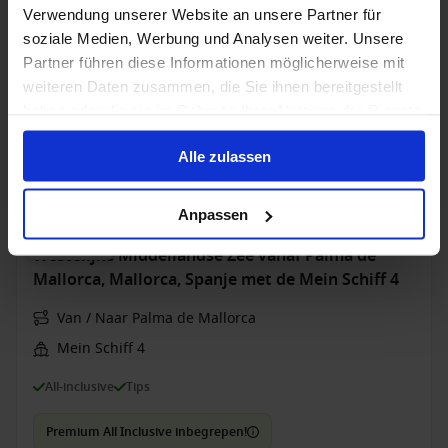
Premium All Inclusive inbegrepen!
Verwendung unserer Website an unsere Partner für
soziale Medien, Werbung und Analysen weiter. Unsere
Partner führen diese Informationen möglicherweise mit
6 dec. 2026
7
Nachten
Geen alternatieven
weiteren Daten zusammen, die Sie ihnen bereitgestellt
haben oder die sie im Rahmen Ihrer Nutzung der Dienste
Buitenhut
van
Balkonhut
van
Suite
van
gesammelt haben.
749 €
649 €
1,549 €
p.p.
p.p.
p.p.
Alle zulassen
was
851 €
was
1,780 €
Alleen Cruise
Anpassen
Westelijke Middellandse Zee vanaf Palma de
Mallorca, Mallorca, Spanje met de Mein Schiff 4
Van / Naar Palma de Mallorca
Mein Schiff 4
All-inclusive
Tips
Premium All Inclusive inbegrepen!