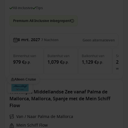
All-inclusive
Tips
Premium All Inclusive inbegrepen!
8 mrt. 2027
7
Nachten
Geen alternatieven
Binnenhut
van
Buitenhut
van
Balkonhut
van
Suite
v
979 €
1,079 €
1,129 €
2,249
p.p.
p.p.
p.p.
was
2,
Alleen Cruise
Westelijke Middellandse Zee vanaf Palma de
Mallorca, Mallorca, Spanje met de Mein Schiff
Flow
Van / Naar Palma de Mallorca
Mein Schiff Flow