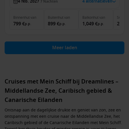
4 feb. 2027
4 alternatieven
7
Nachten
Binnenhut
van
Buitenhut
van
Balkonhut
van
Suite
v
799 €
899 €
1,049 €
2,429
p.p.
p.p.
p.p.
Meer laden
Cruises met Mein Schiff bij Dreamlines –
Middellandse Zee, Caribisch gebied &
Canarische Eilanden
Ontsnap aan de dagelijkse drukte en geniet van
zon, zee en
ontspanning
met een cruise naar de
Middellandse Zee, het
Caribisch gebied of de Canarische Eilanden
met Mein Schiff.