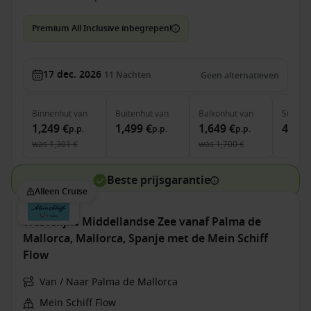
Premium All Inclusive inbegrepen!
17 dec. 2026
11
Nachten
Geen alternatieven
Binnenhut
van
Buitenhut
van
Balkonhut
van
Suite
v
1,249 €
1,499 €
1,649 €
4,999
p.p.
p.p.
p.p.
was
1,301 €
was
1,700 €
Beste prijsgarantie
Alleen Cruise
Westelijke Middellandse Zee vanaf Palma de
Mallorca, Mallorca, Spanje met de Mein Schiff
Flow
Van / Naar Palma de Mallorca
Mein Schiff Flow