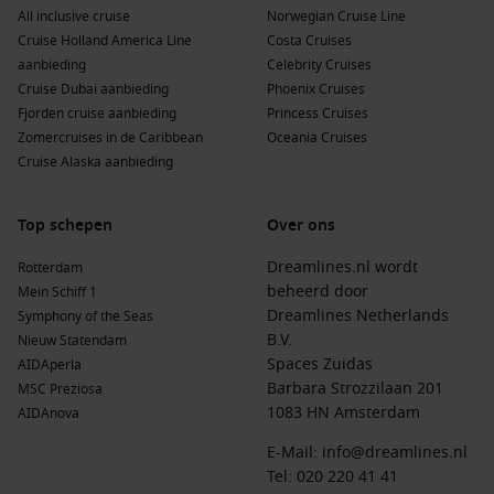
All inclusive cruise
Norwegian Cruise Line
Ruime dekken en rustige zones waar ontspanning centraal
Cruise Holland America Line
Costa Cruises
staat
aanbieding
Celebrity Cruises
Cruise Dubai aanbieding
Phoenix Cruises
Hier kun je echt even loskomen van de dagelijkse drukte en
Fjorden cruise aanbieding
Princess Cruises
genieten van een vakantie waarin
ontspanning en plezier
Zomercruises in de Caribbean
Oceania Cruises
hand in hand gaan
.
Cruise Alaska aanbieding
Voordelen van een cruise met Mein Schiff
Top schepen
Over ons
Ontsnap aan kou en grijze dagen en geniet van
zonovergoten bestemmingen
Dreamlines.nl wordt
Rotterdam
beheerd door
Mein Schiff 1
Premium all inclusive zorgt voor
zorgeloos genieten
Dreamlines Netherlands
Symphony of the Seas
zonder onverwachte kosten
B.V.
Nieuw Statendam
Ontdek
meerdere bestemmingen
zonder steeds opnieuw
Spaces Zuidas
AIDAperla
te hoeven reizen
Barbara Strozzilaan 201
MSC Preziosa
1083 HN Amsterdam
AIDAnova
Ideaal voor
families, stellen en vrienden
dankzij
activiteiten en entertainment voor jong en oud
E-Mail:
info@dreamlines.nl
Tel:
020 220 41 41