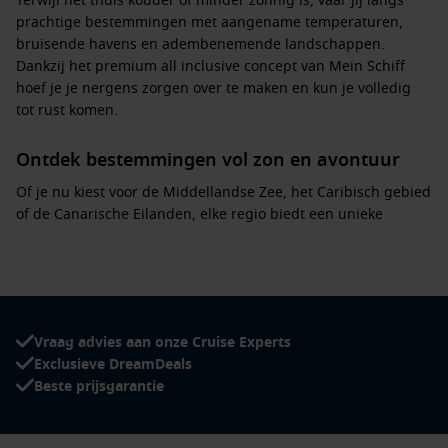
Terwijl het thuis kouder of minder zonnig is, vaar jij langs
prachtige bestemmingen met aangename temperaturen,
bruisende havens en adembenemende landschappen.
Dankzij het
premium all inclusive concept
van Mein Schiff
hoef je je nergens zorgen over te maken en kun je volledig
tot rust komen.
Ontdek bestemmingen vol zon en avontuur
Of je nu kiest voor de
Middellandse Zee
, het
Caribisch gebied
of de
Canarische Eilanden
, elke regio biedt een unieke
ervaring:
Middellandse Zee
– Bezoek iconische steden zoals
Barcelona, Rome, Napels en Athene
en geniet van
zonovergoten kustlijnen, cultuur en historie.
Vraag advies aan onze Cruise Experts
Caribisch gebied
– Ontsnap aan de winter en vaar langs
Exclusieve DreamDeals
tropische eilanden zoals
Tortola, St. Maarten en Aruba
,
Beste prijsgarantie
met hagelwitte stranden en turquoise wateren.
Canarische Eilanden
– Geniet van milde temperaturen