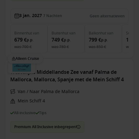
3 jan. 2027
7
Nachten
Geen alternatieven
Binnenhut
van
Buitenhut
van
Balkonhut
van
Suite
v
679 €
749 €
799 €
1,879
p.p.
p.p.
p.p.
was
700 €
was
780 €
was
850 €
was
1,
Alleen Cruise
Westelijke Middellandse Zee vanaf Palma de
Mallorca, Mallorca, Spanje met de Mein Schiff 4
Van / Naar Palma de Mallorca
Mein Schiff 4
All-inclusive
Tips
Premium All Inclusive inbegrepen!