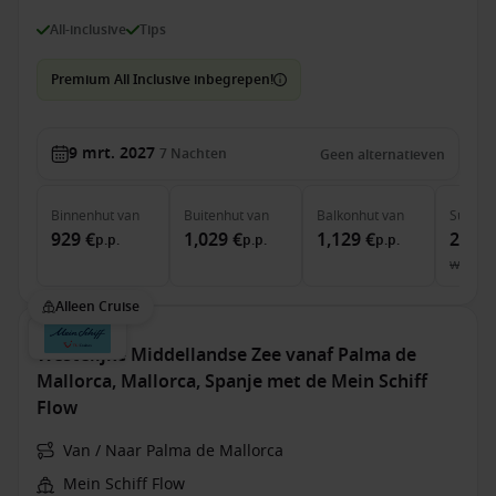
All-inclusive
Tips
Premium All Inclusive inbegrepen!
9 mrt. 2027
7
Nachten
Geen alternatieven
Binnenhut
van
Buitenhut
van
Balkonhut
van
Suite
v
929 €
1,029 €
1,129 €
2,199
p.p.
p.p.
p.p.
was
2,
Alleen Cruise
Westelijke Middellandse Zee vanaf Palma de
Mallorca, Mallorca, Spanje met de Mein Schiff
Flow
Van / Naar Palma de Mallorca
Mein Schiff Flow