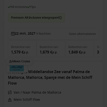
All-inclusive
Tips
Premium All Inclusive inbegrepen!
22 mrt. 2027
9
Nachten
Geen alternatieven
Binnenhut
van
Buitenhut
van
Balkonhut
van
Suite
v
1,579 €
1,679 €
1,849 €
3,799
p.p.
p.p.
p.p.
Alleen Cruise
Westelijke Middellandse Zee vanaf Palma de
Mallorca, Mallorca, Spanje met de Mein Schiff
Flow
Van / Naar Palma de Mallorca
Mein Schiff Flow