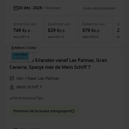
20 dec. 2026
7
Nachten
Geen alternatieven
Binnenhut
van
Buitenhut
van
Balkonhut
van
Suite
v
749 €
829 €
879 €
2,199
p.p.
p.p.
p.p.
was
851 €
was
931 €
was
999 €
was
2,
Alleen Cruise
Canarische Eilanden vanaf Las Palmas, Gran
Canaria, Spanje met de Mein Schiff 7
Van / Naar Las Palmas
Mein Schiff 7
All-inclusive
Tips
Premium All Inclusive inbegrepen!