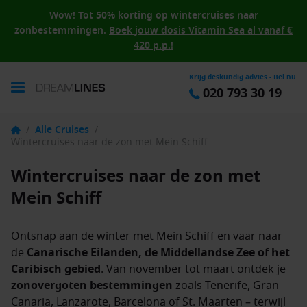
Wow! Tot 50% korting op wintercruises naar
zonbestemmingen.
Boek jouw dosis Vitamin Sea al vanaf €
420 p.p.!
Krijg deskundig advies - Bel nu
020 793 30 19
/
Alle Cruises
/
Wintercruises naar de zon met Mein Schiff
Wintercruises naar de zon met
Mein Schiff
Ontsnap aan de winter met Mein Schiff en vaar naar
de
Canarische Eilanden, de Middellandse Zee of het
Caribisch gebied
. Van november tot maart ontdek je
zonovergoten bestemmingen
zoals Tenerife, Gran
Canaria, Lanzarote, Barcelona of St. Maarten – terwijl