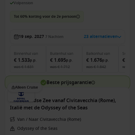
Volpension
Tot 60% korting voor de 2e persoon
19 sep. 2027
23 alternatieven
7
Nachten
Binnenhut
van
Buitenhut
van
Balkonhut
van
Suite
v
€ 1.533
€ 1.695
€ 1.676
€ 2.5
p.p.
p.p.
p.p.
was
€ 1.631
was
€ 1.712
was
€ 1.842
was
€ 
Beste prijsgarantie
Alleen Cruise
Middellandse Zee vanaf Civitavecchia (Rome),
Italië met de Odyssey of the Seas
Van / Naar Civitavecchia (Rome)
Odyssey of the Seas