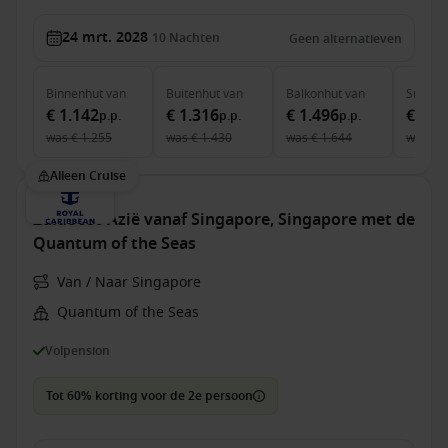
24 mrt. 2028
10
Nachten
Geen alternatieven
Binnenhut
van
Buitenhut
van
Balkonhut
van
Suite
v
€ 1.142
€ 1.316
€ 1.496
€ 2.1
p.p.
p.p.
p.p.
was
€ 1.255
was
€ 1.430
was
€ 1.644
was
€ 
Alleen Cruise
Zuidoost-Azië vanaf Singapore, Singapore met de
Quantum of the Seas
Van / Naar Singapore
Quantum of the Seas
Volpension
Tot 60% korting voor de 2e persoon