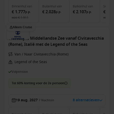
Binnenhut
van
Buitenhut
van
Balkonhut
van
Suite
v
€ 1.777
€ 2.028
€ 2.107
€ 3.1
p.p.
p.p.
p.p.
was
€ 1.911
was
€ 
Alleen Cruise
Westelijke Middellandse Zee vanaf Civitavecchia
(Rome), Italië met de Legend of the Seas
Van / Naar Civitavecchia (Rome)
Legend of the Seas
Volpension
Tot 60% korting voor de 2e persoon
19 aug. 2027
8 alternatieven
7
Nachten