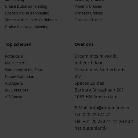
Cruise Dubai aanbieding
Phoenix Cruises
Fjorden cruise aanbieding
Princess Cruises
Zomercruises in de Caribbean
Oceania Cruises
Cruise Alaska aanbieding
Top schepen
Over ons
Dreamlines.nl wordt
Rotterdam
beheerd door
Mein Schiff 1
Dreamlines Netherlands
Symphony of the Seas
B.V.
Nieuw Statendam
Spaces Zuidas
AIDAperla
Barbara Strozzilaan 201
MSC Preziosa
1083 HN Amsterdam
AIDAnova
E-Mail:
info@dreamlines.nl
Tel:
020 220 41 41
Tel: +31 20 220 41 41 (Vanuit
het buitenland)