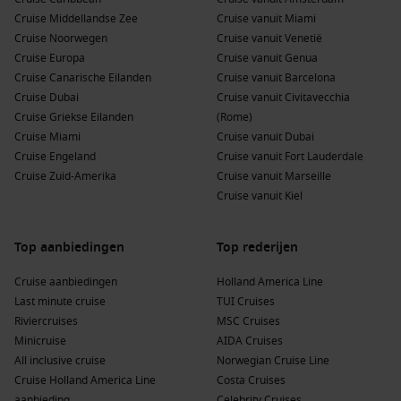
– 16 december 2027 en 5 januari 2028
– Chinese new year sailing on Navigator 04 – 08 februari 2027
Cruise Middellandse Zee
Cruise vanuit Miami
– Spring Break vertrekkend tussen 5 maart en 1 april 2027
Cruise Noorwegen
Cruise vanuit Venetië
– Spring Break vertrekkend tussen 3 maart en 31 maart 2028
Cruise Europa
Cruise vanuit Genua
– Easter sailing vertrekkend tussen 7 april en 17 april 2028
Cruise Canarische Eilanden
Cruise vanuit Barcelona
– Alaska Cruise Tours afvaarten vertrekkend tussen 15 mei en 11
september 2026
Cruise Dubai
Cruise vanuit Civitavecchia
– Alaska Cruise Tours afvaarten vertrekkend tussen 14 mei en 17
Cruise Griekse Eilanden
(Rome)
september 2027
Cruise Miami
Cruise vanuit Dubai
– Zomer afvaarten vertrekkend tussen 21 mei en 25 augustus 2026 (muv
Harmony of the Seas van 26 juli 2026)
Cruise Engeland
Cruise vanuit Fort Lauderdale
Cruise Zuid-Amerika
Cruise vanuit Marseille
De promoties zijn onderhevig aan beschikbaarheid, niet overdraagbaar en
Cruise vanuit Kiel
niet combineerbaar met andere aanbiedingen, tenzij anders vermeld.
Royal Caribbean behoudt zich het recht voor om acties op elk moment te
wijzigen of te beëindigen.
Voor actuele beschikbaarheid, exacte voordelen
Top aanbiedingen
Top rederijen
per afvaart en persoonlijk advies kun je contact opnemen met onze
ervaren cruise consultants, die je graag helpen bij het vinden van de beste
Royal Caribbean-cruise.
Cruise aanbiedingen
Holland America Line
Last minute cruise
TUI Cruises
Riviercruises
MSC Cruises
Minicruise
AIDA Cruises
All inclusive cruise
Norwegian Cruise Line
Cruise Holland America Line
Costa Cruises
aanbieding
Celebrity Cruises