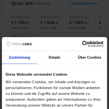
2 jan. 2028
1 alternatieven
10
Nachten
Binnenhut
van
Buitenhut
van
Balkonhut
van
Suite
v
€ 1.155
€ 1.324
€ 1.507
€ 2.1
p.p.
p.p.
p.p.
was
€ 1.255
was
€ 1.424
was
€ 1.638
was
€ 
Alleen Cruise
Westelijke Middellandse Zee vanaf Civitavecchia
(Rome), Italië met de Legend of the Seas
Zustimmung
Details
Über Cookies
Van / Naar Civitavecchia (Rome)
Legend of the Seas
Diese Webseite verwendet Cookies
Volpension
Wir verwenden Cookies, um Inhalte und Anzeigen zu
personalisieren, Funktionen für soziale Medien anbieten
Tot 60% korting voor de 2e persoon
zu können und die Zugriffe auf unsere Website zu
analysieren. Außerdem geben wir Informationen zu Ihrer
Verwendung unserer Website an unsere Partner für
23 sep. 2027
19 alternatieven
7
Nachten