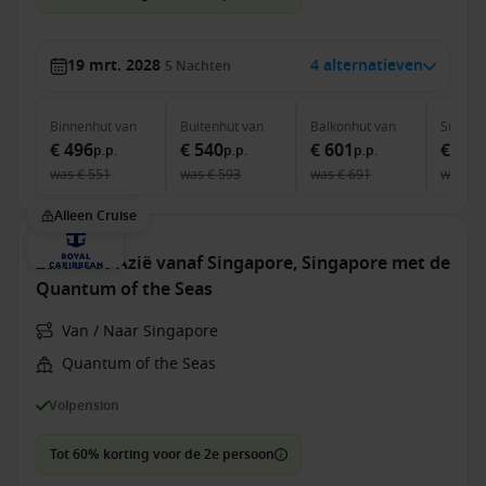
19 mrt. 2028
4 alternatieven
5
Nachten
Binnenhut
van
Buitenhut
van
Balkonhut
van
Suite
v
€ 496
€ 540
€ 601
€ 888
p.p.
p.p.
p.p.
was
€ 551
was
€ 593
was
€ 691
was
€ 
Alleen Cruise
Zuidoost-Azië vanaf Singapore, Singapore met de
Quantum of the Seas
Van / Naar Singapore
Quantum of the Seas
Volpension
Tot 60% korting voor de 2e persoon