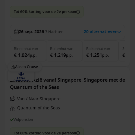
Tot 60% korting voor de 2e persoon
26 sep. 2026
20 alternatieven
7
Nachten
Binnenhut
van
Buitenhut
van
Balkonhut
van
Suite
v
€ 1.024
€ 1.219
€ 1.251
€ 2.2
p.p.
p.p.
p.p.
Alleen Cruise
Zuidoost-Azië vanaf Singapore, Singapore met de
Quantum of the Seas
Van / Naar Singapore
Quantum of the Seas
Volpension
Tot 60% korting voor de 2e persoon