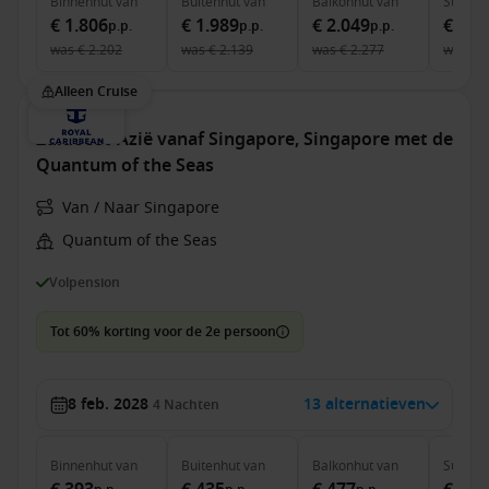
Binnenhut
van
Buitenhut
van
Balkonhut
van
Suite
v
€ 1.806
€ 1.989
€ 2.049
€ 3.4
p.p.
p.p.
p.p.
was
€ 2.202
was
€ 2.139
was
€ 2.277
was
€ 
Alleen Cruise
Zuidoost-Azië vanaf Singapore, Singapore met de
Quantum of the Seas
Van / Naar Singapore
Quantum of the Seas
Volpension
Tot 60% korting voor de 2e persoon
8 feb. 2028
13 alternatieven
4
Nachten
Binnenhut
van
Buitenhut
van
Balkonhut
van
Suite
v