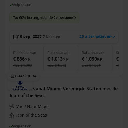
Volpension
Tot 60% korting voor de 2e persoon
19 sep. 2027
29 alternatieven
7
Nachten
Binnenhut
van
Buitenhut
van
Balkonhut
van
Suite
v
€ 886
€ 1.013
€ 1.050
€ 1.8
p.p.
p.p.
p.p.
was
€ 1.303
was
€ 1.512
was
€ 1.591
was
€ 
Alleen Cruise
Caribbean vanaf Miami, Verenigde Staten met de
Icon of the Seas
Van / Naar Miami
Icon of the Seas
Volpension