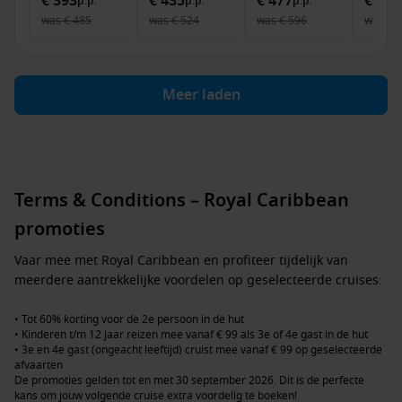
€ 393
€ 435
€ 477
€ 678
p.p.
p.p.
p.p.
was
€ 485
was
€ 524
was
€ 596
was
€ 
Meer laden
Terms & Conditions – Royal Caribbean
promoties
Vaar mee met Royal Caribbean en profiteer tijdelijk van
meerdere aantrekkelijke voordelen op geselecteerde cruises:
• Tot 60% korting voor de 2e persoon in de hut
• Kinderen t/m 12 jaar reizen mee vanaf € 99 als 3e of 4e gast in de hut
• 3e en 4e gast (ongeacht leeftijd) cruist mee vanaf € 99 op geselecteerde
afvaarten
De promoties gelden tot en met 30 september 2026. Dit is de perfecte
kans om jouw volgende cruise extra voordelig te boeken!