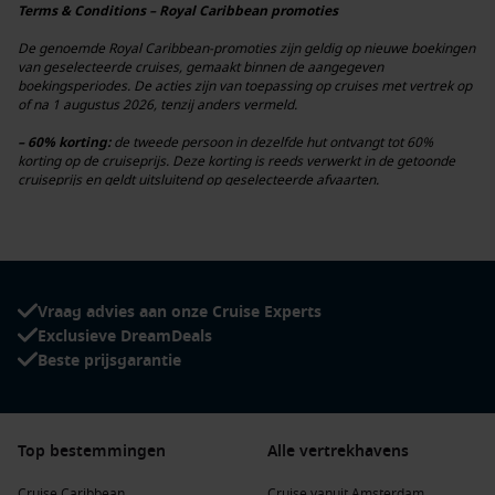
Terms & Conditions – Royal Caribbean promoties
De genoemde Royal Caribbean-promoties zijn geldig op nieuwe boekingen
van geselecteerde cruises, gemaakt binnen de aangegeven
boekingsperiodes. De acties zijn van toepassing op cruises met vertrek op
of na 1 augustus 2026, tenzij anders vermeld.
– 60% korting:
de tweede persoon in dezelfde hut ontvangt tot 60%
korting op de cruiseprijs. Deze korting is reeds verwerkt in de getoonde
cruiseprijs en geldt uitsluitend op geselecteerde afvaarten.
– Kids Sail from €99:
voor de 3e, 4e (of meer) gast in de hut die 12 jaar of
jonger is. Belastingen, havengelden en toeslagen zijn niet inbegrepen.
Geldt uitsluitend op geselecteerde afvaarten met vertrek op of na 4 juli
2026.
– 3e en 4e gast vanaf €99:
voor de 3e, 4e (of meer) gast in de hut,
ongeacht leeftijd. Geldt op geselecteerde afvaarten met vertrek op of na 4
Vraag advies aan onze Cruise Experts
juli 2026.
Exclusieve DreamDeals
Uitgezonderde afvaarten:
Beste prijsgarantie
Uitgezonderde afvaarten zijn afvaarten vertrekkend tussen onderstaande
data:
– Thanksgiving Sailings tussen 19 en 27 november 2026
– Thanksgiving Sailings tussen 18 en 26 november 2027
– Navigator of the Seas afvaarten: 29 november 2026, 3 decmeber 2026
Top bestemmingen
Alle vertrekhavens
en 10 december 2026
– 17 december 2026 en 4 januari 2027
Cruise Caribbean
Cruise vanuit Amsterdam