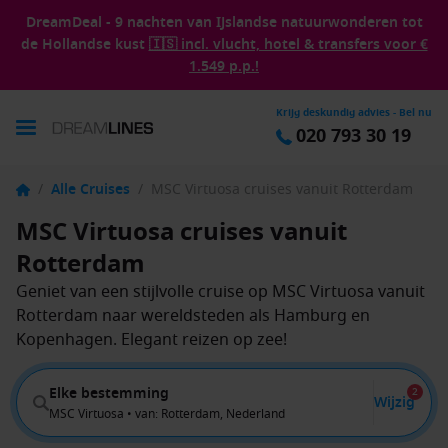
DreamDeal - 9 nachten van IJslandse natuurwonderen tot
de Hollandse kust
🇮🇸 incl. vlucht, hotel & transfers voor €
1.549 p.p.!
Krijg deskundig advies - Bel nu
020 793 30 19
/
Alle Cruises
/
MSC Virtuosa cruises vanuit Rotterdam
MSC Virtuosa cruises vanuit
Rotterdam
Geniet van een stijlvolle cruise op MSC Virtuosa vanuit
Rotterdam naar wereldsteden als Hamburg en
Kopenhagen. Elegant reizen op zee!
Elke bestemming
2
Wijzig
MSC Virtuosa • van: Rotterdam, Nederland