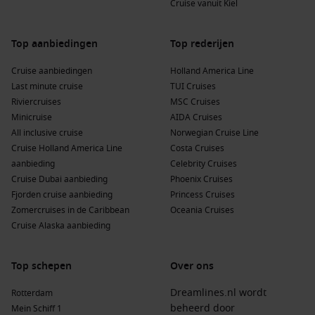
populairste schepen is voor zowel families als koppels.
Cruise vanuit Kiel
Bel onze cruisespecialisten vandaag nog voor een
Top aanbiedingen
Top rederijen
persoonlijke offerte en profiteer van exclusieve aanbiedingen
voor jouw ideale cruise.
Cruise aanbiedingen
Holland America Line
Last minute cruise
TUI Cruises
Riviercruises
MSC Cruises
Minicruise
AIDA Cruises
All inclusive cruise
Norwegian Cruise Line
Cruise Holland America Line
Costa Cruises
aanbieding
Celebrity Cruises
Cruise Dubai aanbieding
Phoenix Cruises
Fjorden cruise aanbieding
Princess Cruises
Zomercruises in de Caribbean
Oceania Cruises
Cruise Alaska aanbieding
Top schepen
Over ons
Dreamlines.nl wordt
Rotterdam
beheerd door
Mein Schiff 1