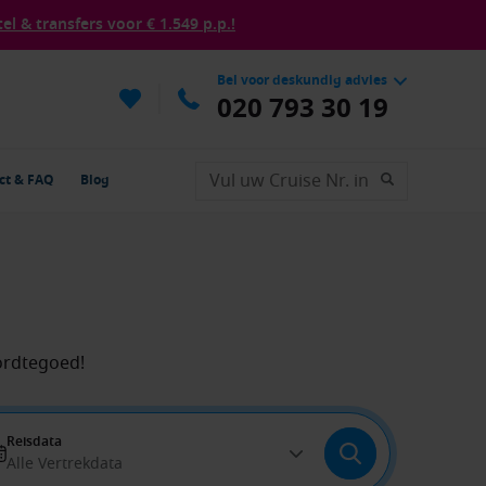
tel & transfers voor € 1.549 p.p.!
Bel voor deskundig advies
020 793 30 19
ct & FAQ
Blog
ordtegoed!
Reisdata
Alle Vertrekdata