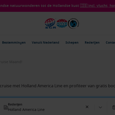
landse natuurwonderen tot de Hollandse kust
🇮🇸 incl. vlucht, ho
Bestemmingen
Vanuit Nederland
Schepen
Rederijen
Conta
Cruise Maand!
cruise met Holland America Line en profiteer van gratis bo
Rederijen
Holland America Line