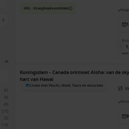
HAL - Vroegboekvoordelen
Vol
€
1
Bin
€ 1
was
Koningsdam – Canada ontmoet Aloha: van de sky
hart van Hawaï
Cruise met Vlucht, Hotel, Tours en excursies
V
97
36
Dre
45
210
3
20
176