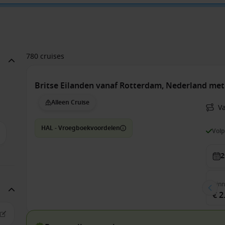
780 cruises
Britse Eilanden vanaf Rotterdam, Nederland me
Alleen Cruise
V
HAL - Vroegboekvoordelen
Vol
2
Bin
€ 2