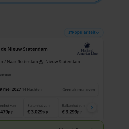
Populariteit
t de Nieuw Statendam
an / Naar Rotterdam
Nieuw Statendam
pension
9 mei 2027
14
Nachten
Geen alternatieven
nenhut
van
Buitenhut
van
Balkonhut
van
Suite
van
.479
€ 3.029
€ 3.299
€ 4.299
p.p.
p.p.
p.p.
p.p.