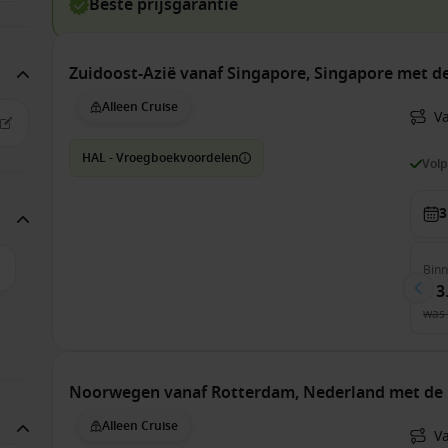
Beste prijsgarantie
Zuidoost-Azië vanaf Singapore, Singapore met 
Alleen Cruise
V
HAL - Vroegboekvoordelen
Vol
3
Bin
€ 3
was
Noorwegen vanaf Rotterdam, Nederland met de
Alleen Cruise
V