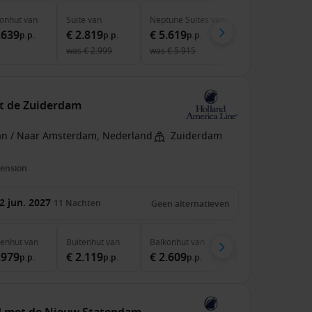
onhut
van
Suite
van
Neptune Suites
van
.639
€ 2.819
€ 5.619
p.p.
p.p.
p.p.
was
€ 2.999
was
€ 5.915
t de Zuiderdam
an / Naar Amsterdam, Nederland
Zuiderdam
pension
2 jun. 2027
11
Nachten
Geen alternatieven
nenhut
van
Buitenhut
van
Balkonhut
van
Suite
van
.979
€ 2.119
€ 2.609
€ 4.059
p.p.
p.p.
p.p.
p.p.