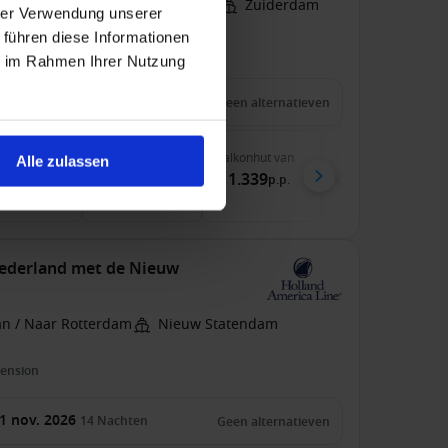
an / Naar Amsterdam, Nederland
Zuiderdam
hrer Verwendung unserer
 führen diese Informationen
pension
ie im Rahmen Ihrer Nutzung
 mei 2027
7
Nachten
Geen alternatieven
nenhut
van
Buitenhut
van
Balkonhut
van
Suite
van
Alle zulassen
99
€ 1.149
€ 1.339
€ 2.099
p.p.
p.p.
p.p.
p.p.
€ 1.074
Nederland met de Nieuw
an / Naar Rotterdam
Nieuw Statendam
pension
1 nov. 2026
14
Nachten
Geen alternatieven