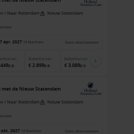
nd met de Nieuw Statendam
an / Naar Rotterdam
Nieuw Statendam
pension
7 apr. 2027
14
Nachten
Geen alternatieven
nenhut
van
Buitenhut
van
Balkonhut
van
.449
€ 2.899
€ 3.089
p.p.
p.p.
p.p.
nd met de Nieuw Statendam
an / Naar Rotterdam
Nieuw Statendam
pension
 okt. 2027
14
Nachten
Geen alternatieven