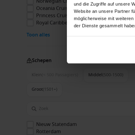
Norwegian Cruise Line
und die Zugriffe auf unsere 
Oceania Cruises
Website an unsere Partner fü
Princess Cruises
möglicherweise mit weiteren
Royal Caribbean
der Dienste gesammelt habe
Toon alles
Schepen
Klein
(< 500 Passagiers)
Middel
(500-1500)
Groot
(1501+)
Nieuw Statendam
Rotterdam