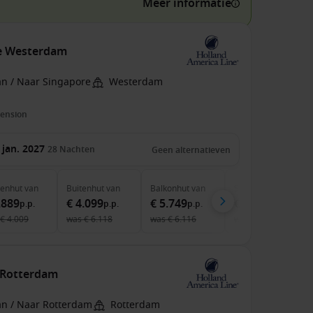
Meer informatie
de Westerdam
an / Naar Singapore
Westerdam
pension
 jan. 2027
28
Nachten
Geen alternatieven
nenhut
van
Buitenhut
van
Balkonhut
van
Suite
van
.889
€ 4.099
€ 5.749
€ 7.899
p.p.
p.p.
p.p.
p.p.
€ 4.009
was
€ 6.118
was
€ 6.116
was
€ 8.060
 Rotterdam
an / Naar Rotterdam
Rotterdam