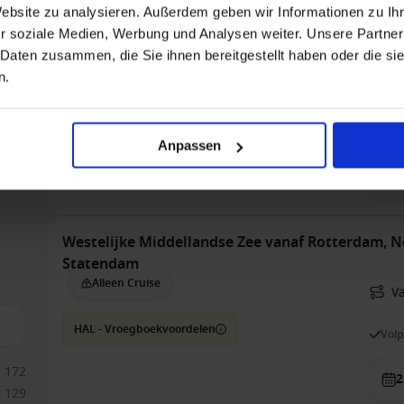
575
V
Website zu analysieren. Außerdem geben wir Informationen zu I
645
r soziale Medien, Werbung und Analysen weiter. Unsere Partner
HAL - Vroegboekvoordelen
1181
Vol
 Daten zusammen, die Sie ihnen bereitgestellt haben oder die s
930
n.
1
Bin
Anpassen
€ 9
was
Westelijke Middellandse Zee vanaf Rotterdam, 
Statendam
Alleen Cruise
V
HAL - Vroegboekvoordelen
Vol
172
2
129