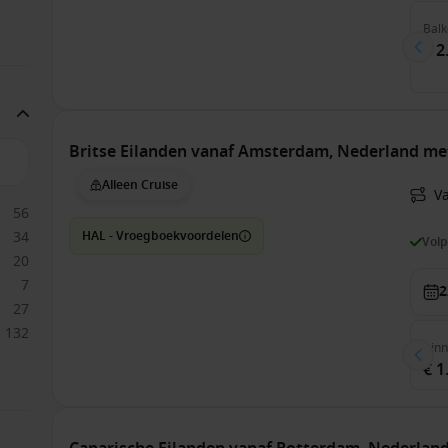
Balk
€ 2
Britse Eilanden vanaf Amsterdam, Nederland me
Alleen Cruise
V
56
34
HAL - Vroegboekvoordelen
Vol
20
7
2
27
132
Bin
€ 1