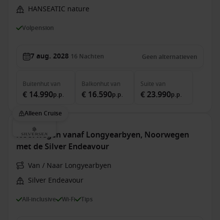
HANSEATIC nature
Volpension
7 aug. 2028
16
Nachten
Geen alternatieven
Buitenhut
van
Balkonhut
van
Suite
van
€ 14.990
€ 16.590
€ 23.990
p.p.
p.p.
p.p.
Alleen Cruise
Noorwegen vanaf Longyearbyen, Noorwegen
met de Silver Endeavour
Van / Naar Longyearbyen
Silver Endeavour
All-inclusive
Wi-Fi
Tips