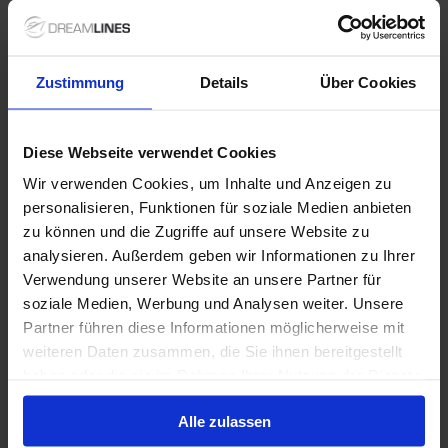
Suite
van
€ 18.800
p.p.
Zustimmung
Details
Über Cookies
Alleen Cruise
Noorwegen vanaf Longyearbyen, Noorwegen
met de Silver Endeavour
Diese Webseite verwendet Cookies
Wir verwenden Cookies, um Inhalte und Anzeigen zu
Van Longyearbyen Naar Tromsø
personalisieren, Funktionen für soziale Medien anbieten
Silver Endeavour
zu können und die Zugriffe auf unsere Website zu
analysieren. Außerdem geben wir Informationen zu Ihrer
All-inclusive
Wi-Fi
Tips
Verwendung unserer Website an unsere Partner für
soziale Medien, Werbung und Analysen weiter. Unsere
1 jul. 2027
1 alternatieven
9
Nachten
Partner führen diese Informationen möglicherweise mit
weiteren Daten zusammen, die Sie ihnen bereitgestellt
Suite
van
haben oder die sie im Rahmen Ihrer Nutzung der Dienste
€ 19.400
p.p.
gesammelt haben.
Alle zulassen
Alleen Cruise