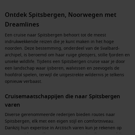
Ontdek Spitsbergen, Noorwegen met
Dreamlines
Een
cruise naar Spitsbergen
behoort tot de meest
indrukwekkende reizen die je kunt maken in het hoge
noorden. Deze bestemming, onderdeel van de Svalbard-
archipel, is beroemd om haar ruige gletsjers, stille fjorden en
unieke wildlife. Tijdens een
Spitsbergen cruise
vaar je door
een landschap waar ijsberen, walvissen en zeevogels de
hoofdrol spelen, terwijl de uitgestrekte wildernis je telkens
opnieuw verbaast.
Cruisemaatschappijen die naar Spitsbergen
varen
Diverse gerenommeerde rederijen bieden routes naar
Spitsbergen, elk met een eigen stijl en comfortniveau.
Dankzij hun expertise in Arctisch varen kun je rekenen op
ervaren gidsen, veilige routes en excursies die passen bij