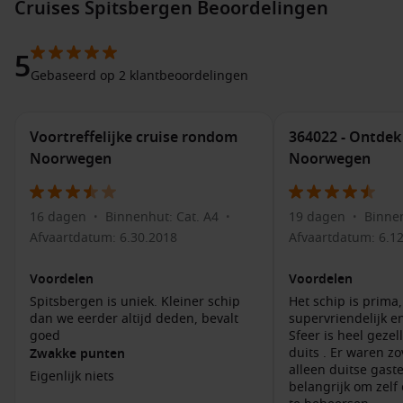
Cruises Spitsbergen Beoordelingen
uiteenlopende interesses.
5
Expeditiemaatschappijen:
Specialistische
Gebaseerd op 2 klantbeoordelingen
expeditierederijen richten zich op kleinschalige schepen
met een focus op natuurbeleving, fotografie en
wildlifewaarneming.
Voortreffelijke cruise rondom
364022 - Ontdek
Luxe cruisemaatschappijen:
Voor wie liever geniet van
Noorwegen
Noorwegen
verfijnde gastronomie en ruime suites zijn er premium
rederijen die Arctische routes aanbieden met een
uitstekende service.
16 dagen
Binnenhut: Cat. A4
19 dagen
Binnen
•
•
•
Middelgrote internationale rederijen:
Deze
Afvaartdatum: 6.30.2018
Afvaartdatum: 6.1
maatschappijen combineren comfort met een afwisselend
programma en bieden een toegankelijke manier om
Voordelen
Voordelen
Spitsbergen te ontdekken.
Spitsbergen is uniek. Kleiner schip
Het schip is prima
dan we eerder altijd deden, bevalt
supervriendelijk en
Scheepsopties voor deze bestemming
goed
Sfeer is heel gezell
duits . Er waren z
Zwakke punten
Omdat Spitsbergen alleen bereikbaar is via schepen die
alleen duitse gast
Eigenlijk niets
geschikt zijn voor poolwateren, zijn de beschikbare opties
belangrijk om zelf 