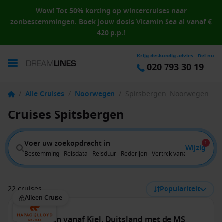
Wow! Tot 50% korting op wintercruises naar
zonbestemmingen.
Boek jouw dosis Vitamin Sea al vanaf €
420 p.p.!
Krijg deskundig advies - Bel nu
020 793 30 19
/
Alle Cruises
/
Noorwegen
/
Spitsbergen, Noorwegen
Cruises Spitsbergen
Voer uw zoekopdracht in
1
Wijzig
Bestemming · Reisdata · Reisduur · Rederijen · Vertrek vanaf
22 cruises
Populariteit
Alleen Cruise
Noorwegen vanaf Kiel, Duitsland met de MS