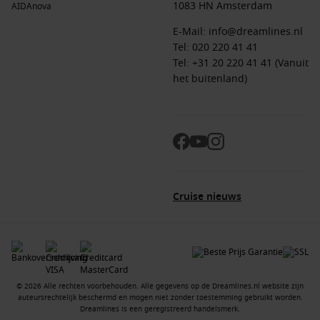
Houd ook rekening met uitgaven aan excursies, warme
1083 HN Amsterdam
AIDAnova
kleding, fooien en eventuele hotelovernachtingen voor of na
E-Mail:
info@dreamlines.nl
de cruise.
Tel:
020 220 41 41
Tel: +31 20 220 41 41 (Vanuit
Alternatieve regio’s
het buitenland)
Liefhebbers van Arctische landschappen en ruige natuur
vinden in andere noordelijke bestemmingen eveneens
prachtige routes:
Noorse fjorden:
Een spectaculair alternatief met
imposante bergwanden, watervallen en pittoreske dorpen.
IJsland:
Rijk aan vulkanische landschappen,
Cruise nieuws
warmwaterbronnen en indrukwekkende kustlijnen.
Groenland:
Een bestemming vol gletsjers, Inuit-cultuur en
verstilde fjorden.
Schotland & de Shetlands:
Robuuste eilanden vol historie
en indrukwekkende natuur.
© 2026 Alle rechten voorbehouden. Alle gegevens op de Dreamlines.nl website zijn
auteursrechtelijk beschermd en mogen niet zonder toestemming gebruikt worden.
Dreamlines is een geregistreerd handelsmerk.