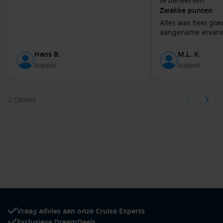
te beheersen.
zorgvuldig geselecteerd. Je kunt kiezen tussen:
Zwakke punten
Alles was heel go
Expeditieschepen:
Kleinere schepen met ijsversterkte
aangename ervari
rompen, ideaal voor wie dichter bij de natuur wil komen en
flexibiliteit in het dagprogramma waardeert.
Hans B.
M.L. K.
Middelgrote schepen:
Iets groter in formaat en daardoor
koppel
koppel
rijker uitgerust, met lounges, wellnessfaciliteiten en
meerdere restaurants.
Premium schepen:
Luxe accommodaties, hoogwaardige
2 Opties
cuisine en comfortabele observatiedekken voor optimale
uitzichten op het Arctische landschap.
Top havens in deze bestemming
Een reis door Svalbard brengt je naar een aantal bijzondere
havens, elk met een eigen karakter en verhaal. Enkele
populaire havens zijn:
Longyearbyen:
De grootste nederzetting van Spitsbergen.
Vraag advies aan onze Cruise Experts
Hier ontdek je musea, wandelroutes en een boeiende
Exclusieve DreamDeals