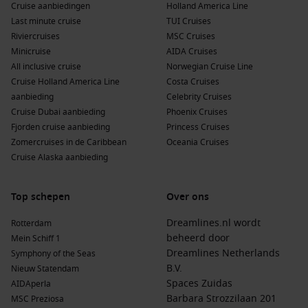
Cruise aanbiedingen
Holland America Line
Hoogseizoen (juni – augustus):
Tijdens de
Last minute cruise
TUI Cruises
middernachtzon zijn de meeste aanbiedingen gericht op
Riviercruises
MSC Cruises
wildlife-spotten en uitgebreide expeditieroutes.
Minicruise
AIDA Cruises
Naseizoen (september):
Vaak scherp geprijsde reizen, met
All inclusive cruise
Norwegian Cruise Line
kans op vroege noorderlichtverschijningen en rustiger
Cruise Holland America Line
Costa Cruises
havens.
aanbieding
Celebrity Cruises
Cruise Dubai aanbieding
Phoenix Cruises
Kosten van cruisen naar deze bestemming
Fjorden cruise aanbieding
Princess Cruises
Zomercruises in de Caribbean
Oceania Cruises
De prijs voor een cruise naar Spitsbergen hangt af van het
Cruise Alaska aanbieding
type reis, de hutcategorie en de gekozen rederij. Reken
globaal op:
Top schepen
Over ons
Standaard expeditiecruises:
€1.500 – €4.000 per persoon
voor een week.
Dreamlines.nl wordt
Rotterdam
beheerd door
Mein Schiff 1
Middenklasse cruises:
€2.000 – €5.500 per persoon.
Dreamlines Netherlands
Symphony of the Seas
Luxe expedities:
Vanaf €6.500, afhankelijk van inclusieve
B.V.
Nieuw Statendam
excursies en specialistische programma’s.
Spaces Zuidas
AIDAperla
Barbara Strozzilaan 201
MSC Preziosa