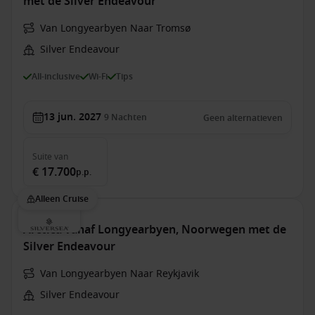
met de Silver Endeavour
Van Longyearbyen Naar Tromsø
Silver Endeavour
All-inclusive
Wi-Fi
Tips
13 jun. 2027
9
Nachten
Geen alternatieven
Suite
van
€ 17.700
p.p.
Alleen Cruise
Arctica vanaf Longyearbyen, Noorwegen met de
Silver Endeavour
Van Longyearbyen Naar Reykjavik
Silver Endeavour