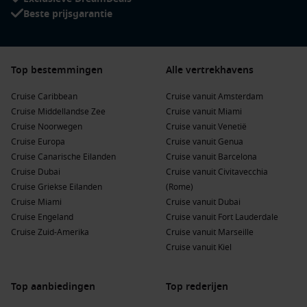
geschiedenis van mijnbouw en poolonderzoek.
Beste prijsgarantie
Ny-Ålesund:
Een van ’s werelds meest noordelijke
gemeenschappen, bekend om wetenschappelijke
onderzoeksstations en serene Arctische natuur.
Top bestemmingen
Alle vertrekhavens
Pyramiden:
Een voormalige Sovjet-
mijnwerkersnederzetting die vandaag de dag fungeert als
Cruise Caribbean
Cruise vanuit Amsterdam
fascinerende historische locatie.
Cruise Middellandse Zee
Cruise vanuit Miami
Cruise Noorwegen
Barentsburg:
Een levendig, Russisch getint dorp dat
Cruise vanuit Venetië
Cruise Europa
uitnodigt tot bijzondere culturele ontmoetingen.
Cruise vanuit Genua
Cruise Canarische Eilanden
Cruise vanuit Barcelona
Cruise Dubai
Cruise vanuit Civitavecchia
Seizoensgebonden aanbiedingen voor deze
Cruise Griekse Eilanden
(Rome)
bestemming
Cruise Miami
Cruise vanuit Dubai
Het Arctische seizoen is kort, maar elk deel van het jaar heeft
Cruise Engeland
Cruise vanuit Fort Lauderdale
zijn eigen charme én aantrekkelijke aanbiedingen:
Cruise Zuid-Amerika
Cruise vanuit Marseille
Cruise vanuit Kiel
Voorseizoen (mei – begin juni):
Een periode met gunstige
tarieven en spectaculaire ijsformaties. Ideaal voor
Top aanbiedingen
Top rederijen
natuurliefhebbers.