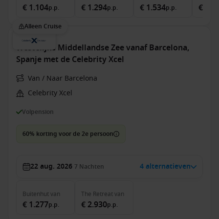
€ 1.104
€ 1.294
€ 1.534
€ 2.4
p.p.
p.p.
p.p.
Alleen Cruise
Westelijke Middellandse Zee vanaf Barcelona,
Spanje met de Celebrity Xcel
Van / Naar Barcelona
Celebrity Xcel
Volpension
60% korting voor de 2e persoon
22 aug. 2026
4 alternatieven
7
Nachten
Buitenhut
van
The Retreat
van
€ 1.277
€ 2.930
p.p.
p.p.