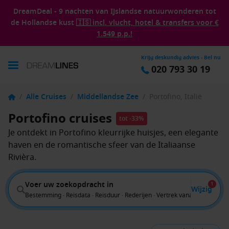
DreamDeal - 9 nachten van IJslandse natuurwonderen tot
de Hollandse kust
🇮🇸 incl. vlucht, hotel & transfers voor €
1.549 p.p.!
Krijg deskundig advies - Bel nu
020 793 30 19
/
Alle Cruises
/
Middellandse Zee
/
Portofino, Italië
Portofino cruises
tot -33%
Je ontdekt in Portofino kleurrijke huisjes, een elegante
haven en de romantische sfeer van de Italiaanse
Rivièra.
Voer uw zoekopdracht in
1
Wijzig
Bestemming · Reisdata · Reisduur · Rederijen · Vertrek vanaf