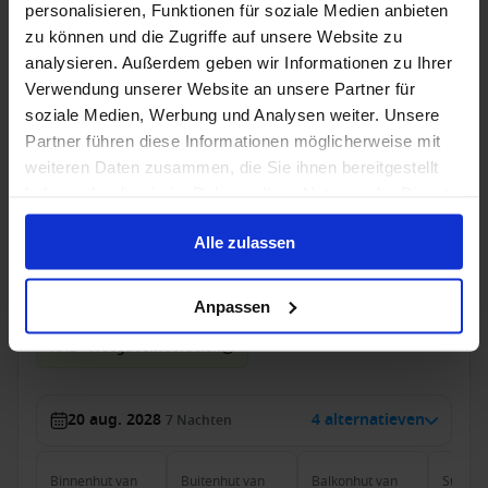
personalisieren, Funktionen für soziale Medien anbieten
zu können und die Zugriffe auf unsere Website zu
Suite
van
analysieren. Außerdem geben wir Informationen zu Ihrer
€ 5.040
p.p.
Verwendung unserer Website an unsere Partner für
Alleen Cruise
soziale Medien, Werbung und Analysen weiter. Unsere
Partner führen diese Informationen möglicherweise mit
Westelijke Middellandse Zee vanaf Civitavecchia
weiteren Daten zusammen, die Sie ihnen bereitgestellt
(Rome), Italië met de Nieuw Amsterdam
haben oder die sie im Rahmen Ihrer Nutzung der Dienste
gesammelt haben.
Van Civitavecchia (Rome) Naar Barcelona
Alle zulassen
Nieuw Amsterdam
Volpension
Anpassen
HAL - Vroegboekvoordelen
20 aug. 2028
4 alternatieven
7
Nachten
Binnenhut
van
Buitenhut
van
Balkonhut
van
Suite
v