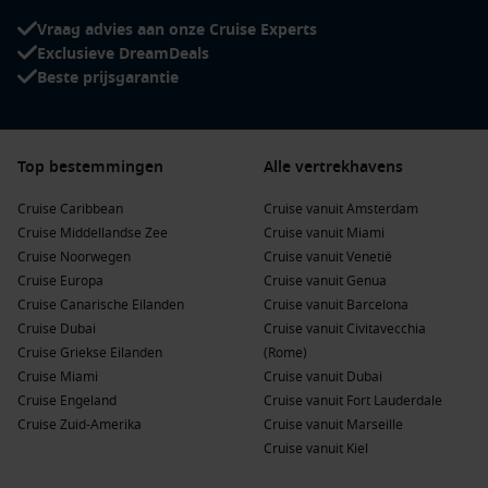
Ruime veranda-hutten met zeezicht
Vraag advies aan onze Cruise Experts
Kleinschalige spa- en wellnessfaciliteiten
Exclusieve DreamDeals
Specialiteitenrestaurants met Italiaanse en internationale
Beste prijsgarantie
keuken
Inclusieve drankpakketten of volledig all-inclusive
concepten
Top bestemmingen
Alle vertrekhavens
Hier draait het niet om waterparken of grote theaters, maar
Cruise Caribbean
Cruise vanuit Amsterdam
om comfort, rust en hoogwaardige service.
Cruise Middellandse Zee
Cruise vanuit Miami
Cruise Noorwegen
Cruise vanuit Venetië
Top havens in deze bestemming
Cruise Europa
Cruise vanuit Genua
Cruise Canarische Eilanden
Cruise vanuit Barcelona
De haven van
Portofino
ligt direct aan het dorpsplein, de
Cruise Dubai
Cruise vanuit Civitavecchia
beroemde Piazzetta. Vanaf hier ontdek je eenvoudig de
Cruise Griekse Eilanden
(Rome)
hoogtepunten:
Cruise Miami
Cruise vanuit Dubai
Cruise Engeland
Cruise vanuit Fort Lauderdale
Chiesa di San Giorgio
– Een charmante kerk op een heuvel
Cruise Zuid-Amerika
Cruise vanuit Marseille
met uitzicht over de baai.
Cruise vanuit Kiel
Castello Brown
– Een historisch fort met panoramisch