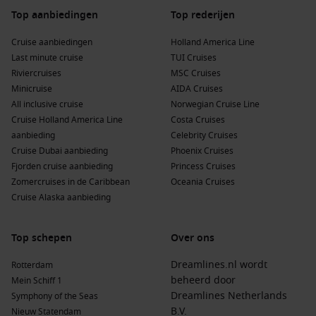
uitzicht over de Ligurische kust.
Top aanbiedingen
Top rederijen
Parco Naturale Regionale di Portofino
– Wandelroutes
door mediterrane natuur met spectaculaire uitzichten.
Cruise aanbiedingen
Holland America Line
Last minute cruise
TUI Cruises
Boottochten langs de kust
– Ontdek verborgen baaien en
Riviercruises
MSC Cruises
het helderblauwe water van de Riviera.
Minicruise
AIDA Cruises
All inclusive cruise
Norwegian Cruise Line
Daarnaast kun je eenvoudig uitstapjes maken naar Santa
Cruise Holland America Line
Costa Cruises
Margherita Ligure of het kleurrijke Cinque Terre.
aanbieding
Celebrity Cruises
Cruise Dubai aanbieding
Phoenix Cruises
Seizoensgebonden aanbiedingen voor deze
Fjorden cruise aanbieding
Princess Cruises
bestemming
Zomercruises in de Caribbean
Oceania Cruises
Cruise Alaska aanbieding
Het cruiseseizoen in
Portofino
loopt voornamelijk van april tot
en met oktober.
Top schepen
Over ons
Lente (april – juni)
: Aangename temperaturen en minder
Dreamlines.nl wordt
Rotterdam
drukte. Ideaal voor wandelingen en sightseeing.
beheerd door
Mein Schiff 1
Zomer (juli – augustus)
: Warme dagen, levendige
Dreamlines Netherlands
Symphony of the Seas
terrassen en een bruisende sfeer.
B.V.
Nieuw Statendam