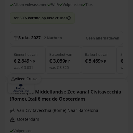
Alleen volwassenen
Wi-Fi
Volpension
Tips
tot 50% korting op luxe cruises
3 okt. 2027
12
Nachten
Geen alternatieven
Binnenhut
van
Buitenhut
van
Balkonhut
van
Suite
v
€ 2.849
€ 3.059
€ 5.469
€ 7.1
p.p.
p.p.
p.p.
was
€ 3.031
was
€ 3.325
was
€ 
Alleen Cruise
Westelijke Middellandse Zee vanaf Civitavecchia
(Rome), Italië met de Oosterdam
Van Civitavecchia (Rome) Naar Barcelona
Oosterdam
Volpension