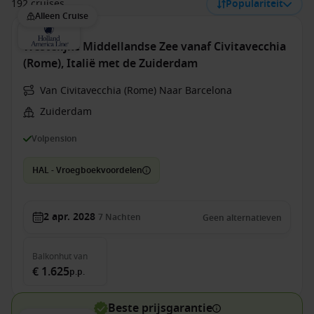
192 cruises
Populariteit
Alleen Cruise
Westelijke Middellandse Zee vanaf Civitavecchia
(Rome), Italië met de Zuiderdam
Van Civitavecchia (Rome) Naar Barcelona
Zuiderdam
Volpension
HAL - Vroegboekvoordelen
2 apr. 2028
7
Nachten
Geen alternatieven
Balkonhut
van
€ 1.625
p.p.
Beste prijsgarantie