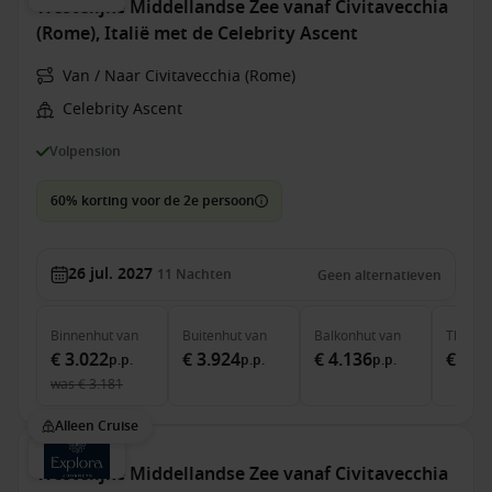
Westelijke Middellandse Zee vanaf Civitavecchia
(Rome), Italië met de Celebrity Ascent
Van / Naar Civitavecchia (Rome)
Celebrity Ascent
Volpension
60% korting voor de 2e persoon
26 jul. 2027
11
Nachten
Geen alternatieven
Binnenhut
van
Buitenhut
van
Balkonhut
van
The Ret
€ 3.022
€ 3.924
€ 4.136
€ 9.8
p.p.
p.p.
p.p.
was
€ 3.181
Alleen Cruise
Westelijke Middellandse Zee vanaf Civitavecchia