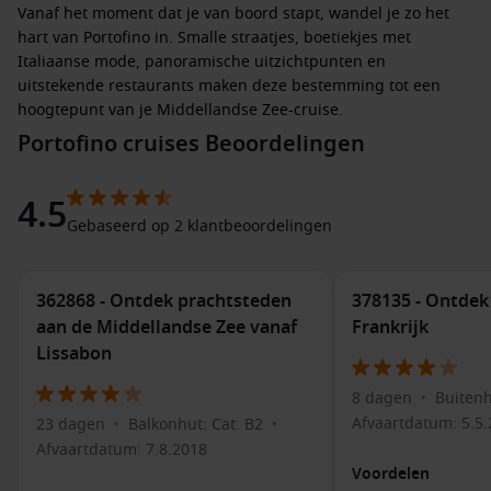
Vanaf het moment dat je van boord stapt, wandel je zo het
hart van
Portofino
in. Smalle straatjes, boetiekjes met
Italiaanse mode, panoramische uitzichtpunten en
uitstekende restaurants maken deze bestemming tot een
hoogtepunt van je Middellandse Zee-cruise.
Portofino cruises Beoordelingen
Cruisemaatschappijen die naar Portofino
varen
4.5
Gebaseerd op 2 klantbeoordelingen
Door de beperkte aanlegmogelijkheden doen voornamelijk
premium- en luxerederijen
Portofino
aan. Je reist in stijl en
geniet van een ontspannen vaarschema met langere
362868 - Ontdek prachtsteden
378135 - Ontdek 
verblijven in de haven.
aan de Middellandse Zee vanaf
Frankrijk
Lissabon
Celebrity Cruises
– Moderne schepen met verfijnde
gastronomie en stijlvolle hutten.
8 dagen
Buitenh
•
Holland America Line
– Klassieke cruises met persoonlijke
Afvaartdatum: 5.5
23 dagen
Balkonhut: Cat. B2
•
•
service en veel aandacht voor cultuur.
Afvaartdatum: 7.8.2018
Seabourn
en
Silversea
– All-inclusive luxe met kleine
Voordelen