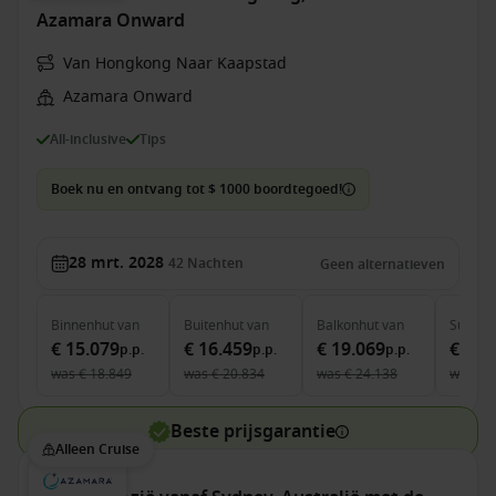
Azamara Onward
Van Hongkong Naar Kaapstad
Azamara Onward
All-inclusive
Tips
Boek nu en ontvang tot $ 1000 boordtegoed!
28 mrt. 2028
42
Nachten
Geen alternatieven
Binnenhut
van
Buitenhut
van
Balkonhut
van
Suite
v
€ 15.079
€ 16.459
€ 19.069
€ 29.
p.p.
p.p.
p.p.
was
€ 18.849
was
€ 20.834
was
€ 24.138
was
€ 
Beste prijsgarantie
Alleen Cruise