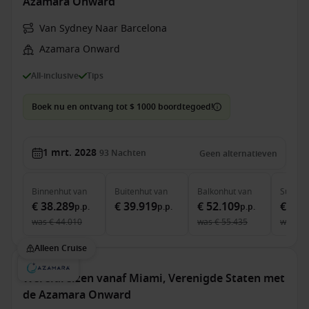
Azamara Onward
Van Sydney Naar Barcelona
Azamara Onward
All-inclusive
Tips
Boek nu en ontvang tot $ 1000 boordtegoed!
1 mrt. 2028
93
Nachten
Geen alternatieven
Binnenhut
van
Buitenhut
van
Balkonhut
van
Suite
v
€ 38.289
€ 39.919
€ 52.109
€ 76.
p.p.
p.p.
p.p.
was
€ 44.010
was
€ 55.435
was
€ 
Alleen Cruise
Wereldreizen vanaf Miami, Verenigde Staten met
de Azamara Onward