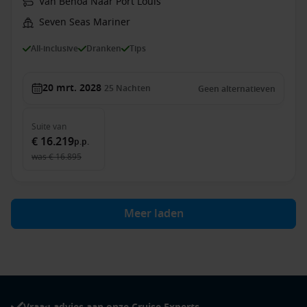
Van Benoa Naar Port Louis
Seven Seas Mariner
All-inclusive
Dranken
Tips
20 mrt. 2028
25
Nachten
Geen alternatieven
Suite
van
€ 16.219
p.p.
was
€ 16.895
Meer laden