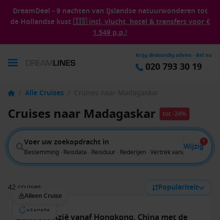
DreamDeal - 9 nachten van IJslandse natuurwonderen tot
de Hollandse kust
🇮🇸 incl. vlucht, hotel & transfers voor €
1.549 p.p.!
Krijg deskundig advies - Bel nu
020 793 30 19
/
Alle Cruises
/
Cruises naar Madagaskar
Cruises naar Madagaskar
tot -24%
Voer uw zoekopdracht in
1
Wijzig
Bestemming · Reisdata · Reisduur · Rederijen · Vertrek vanaf
42 cruises
Populariteit
Alleen Cruise
Zuidoost-Azië vanaf Hongkong, China met de