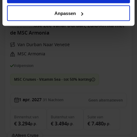
€ 32.499
€ 50.999
€ 79.999
p.p.
p.p.
p.p.
Alleen Cruise
Anpassen
Middellandse Zee vanaf Durban, Zuid-Afrika met
de MSC Armonia
Van Durban Naar Venetië
MSC Armonia
Volpension
MSC Cruises - Vitamin Sea - tot 50% korting
1 apr. 2027
31
Nachten
Geen alternatieven
Binnenhut
van
Buitenhut
van
Suite
van
€ 3.294
€ 3.494
€ 7.480
p.p.
p.p.
p.p.
Alleen Cruise