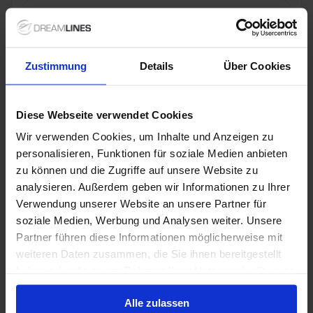
19 dec. 2027
188
Nachten
Geen alternatieven
Buitenhut
van
Balkonhut
van
Suite
van
Zustimmung
Details
Über Cookies
€ 42.999
€ 64.499
€ 99.999
p.p.
p.p.
p.p.
Alleen Cruise
Diese Webseite verwendet Cookies
Wereldreizen vanaf Hamburg, Duitsland met de
Wir verwenden Cookies, um Inhalte und Anzeigen zu
Artania
personalisieren, Funktionen für soziale Medien anbieten
zu können und die Zugriffe auf unsere Website zu
Van Hamburg Naar Bremerhaven
analysieren. Außerdem geben wir Informationen zu Ihrer
Artania
Verwendung unserer Website an unsere Partner für
Volpension
soziale Medien, Werbung und Analysen weiter. Unsere
Partner führen diese Informationen möglicherweise mit
weiteren Daten zusammen, die Sie ihnen bereitgestellt
23 dec. 2027
180
Nachten
Geen alternatieven
haben oder die sie im Rahmen Ihrer Nutzung der Dienste
gesammelt haben.
Buitenhut
van
Balkonhut
van
Suite
van
Alle zulassen