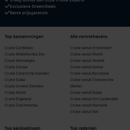
Vraag advies aan onze Cruise Experts
Exclusieve DreamDeals
Beste prijsgarantie
Top bestemmingen
Alle vertrekhavens
Cruise Caribbean
Cruise vanuit Amsterdam
Cruise Middellandse Zee
Cruise vanuit Miami
Cruise Noorwegen
Cruise vanuit Venetië
Cruise Europa
Cruise vanuit Genua
Cruise Canarische Eilanden
Cruise vanuit Barcelona
Cruise Dubai
Cruise vanuit Civitavecchia
Cruise Griekse Eilanden
(Rome)
Cruise Miami
Cruise vanuit Dubai
Cruise Engeland
Cruise vanuit Fort Lauderdale
Cruise Zuid-Amerika
Cruise vanuit Marseille
Cruise vanuit Kiel
Top aanbiedingen
Top rederijen