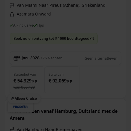
Van Miami Naar Pireus (Athene), Griekenland
Azamara Onward
All-inclusive
Tips
Boek nu en ontvang tot $ 1000 boordtegoed!
5 jan. 2028
176
Nachten
Geen alternatieven
Buitenhut
van
Suite
van
€ 54.329
€ 92.069
p.p.
p.p.
was
€ 55.438
Alleen Cruise
Wereldreizen vanaf Hamburg, Duitsland met de
Amera
Van Hamburg Naar Bremerhaven