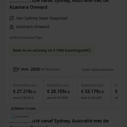
Zuidoost-Azië vanaf Sydney, Australië met de
Azamara Onward
Van Sydney Naar Kaapstad
Azamara Onward
All-inclusive
Tips
Boek nu en ontvang tot $ 1000 boordtegoed!
1 mrt. 2028
69
Nachten
Geen alternatieven
Binnenhut
van
Buitenhut
van
Balkonhut
van
Suite
v
€ 27.219
€ 28.159
€ 33.179
€ 49.
p.p.
p.p.
p.p.
was
€ 35.814
was
€ 31.999
was
€ 44.239
was
€ 
Alleen Cruise
Zuidoost-Azië vanaf Sydney, Australië met de