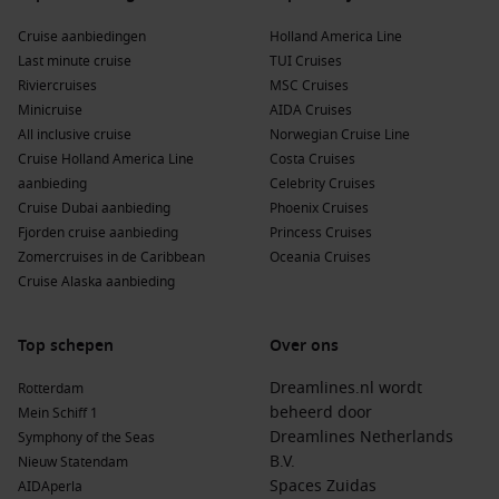
Cruise aanbiedingen
Holland America Line
Last minute cruise
TUI Cruises
Riviercruises
MSC Cruises
Minicruise
AIDA Cruises
All inclusive cruise
Norwegian Cruise Line
Cruise Holland America Line
Costa Cruises
aanbieding
Celebrity Cruises
Cruise Dubai aanbieding
Phoenix Cruises
Fjorden cruise aanbieding
Princess Cruises
Zomercruises in de Caribbean
Oceania Cruises
Cruise Alaska aanbieding
Top schepen
Over ons
Dreamlines.nl wordt
Rotterdam
beheerd door
Mein Schiff 1
Dreamlines Netherlands
Symphony of the Seas
B.V.
Nieuw Statendam
Spaces Zuidas
AIDAperla