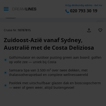
Krijg deskundig advies - Bel nu
020 793 30 19
1 / 46
Cruise Nr.
:
18787815
Zuidoost-Azië vanaf Sydney,
Australië met de Costa Deliziosa
Golfsimulator en outdoor putting green aan boord: golfen
op volle zee — uniek bij Costa
Samsara Spa van 3.500 m² over twee dekken, met
thalassotherapiebad en complete wellnesswereld
Pooldek met uitschuifbaar glazen dak en bioscoopscherm
— weer of geen weer, altijd buitengevoel