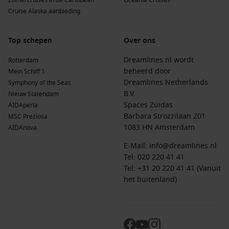
Zomercruises in de Caribbean
Oceania Cruises
Cruise Alaska aanbieding
Top schepen
Over ons
Dreamlines.nl wordt
Rotterdam
beheerd door
Mein Schiff 1
Dreamlines Netherlands
Symphony of the Seas
B.V.
Nieuw Statendam
Spaces Zuidas
AIDAperla
Barbara Strozzilaan 201
MSC Preziosa
1083 HN Amsterdam
AIDAnova
E-Mail:
info@dreamlines.nl
Tel:
020 220 41 41
Tel: +31 20 220 41 41 (Vanuit
het buitenland)