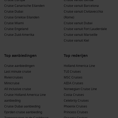
Cruise Europa
Cruise vanuit Genua
Cruise Canarische Eilanden
Cruise vanuit Barcelona
Cruise Dubai
Cruise vanuit Civitavecchia
Cruise Griekse Eilanden
(Rome)
Cruise Miami
Cruise vanuit Dubai
Cruise Engeland
Cruise vanuit Fort Lauderdale
Cruise Zuid-Amerika
Cruise vanuit Marseille
Cruise vanuit Kiel
Top aanbiedingen
Top rederijen
Cruise aanbiedingen
Holland America Line
Last minute cruise
TUI Cruises
Riviercruises
MSC Cruises
Minicruise
AIDA Cruises
All inclusive cruise
Norwegian Cruise Line
Cruise Holland America Line
Costa Cruises
aanbieding
Celebrity Cruises
Cruise Dubai aanbieding
Phoenix Cruises
Fjorden cruise aanbieding
Princess Cruises