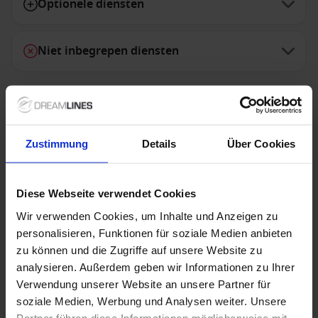
Optionele diensten
Niet inbegrepen diensten
Speciale aanbiedingen
Zustimmung
Details
Über Cookies
Costa Cruises - tot € 400 op wintercruises
Diese Webseite verwendet Cookies
26/27
Wir verwenden Cookies, um Inhalte und Anzeigen zu
Ontsnap deze winter naar de zon met de Costa Winter
personalisieren, Funktionen für soziale Medien anbieten
Escape. Profiteer tijdelijk van tot € 400 korting op
zu können und die Zugriffe auf unsere Website zu
geselecteerde cruises van Costa Cruises. Kies uit
*Voorwaarden:
analysieren. Außerdem geben wir Informationen zu Ihrer
prachtige bestemmingen zoals de Middellandse Zee,
De Winter Escape-actie is geldig op geselecteerde
de Canarische Eilanden en de Caribbean en geniet
Verwendung unserer Website an unsere Partner für
cruises van Costa Cruises en boekbaar t/m 18
van een onvergetelijke wintercruise voor een extra
soziale Medien, Werbung und Analysen weiter. Unsere
scherpe prijs!
augustus 2026. Je profiteert van een korting tot € 400
Partner führen diese Informationen möglicherweise mit