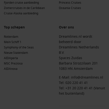
Fjorden cruise aanbieding
Princess Cruises
Zomercruises in de Caribbean
Oceania Cruises
Cruise Alaska aanbieding
Top schepen
Over ons
Dreamlines.nl wordt
Rotterdam
beheerd door
Mein Schiff 1
Dreamlines Netherlands
Symphony of the Seas
B.V.
Nieuw Statendam
Spaces Zuidas
AIDAperla
Barbara Strozzilaan 201
MSC Preziosa
1083 HN Amsterdam
AIDAnova
E-Mail:
info@dreamlines.nl
Tel:
020 220 41 41
Tel: +31 20 220 41 41 (Vanuit
het buitenland)