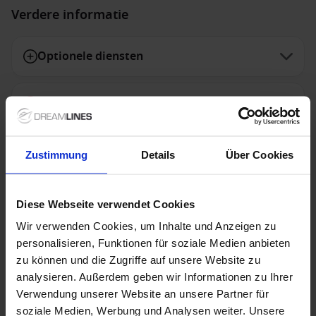
Verdere informatie
Optionele diensten
Niet inbegrepen diensten
Zustimmung
Details
Über Cookies
Speciale aanbiedingen
Diese Webseite verwendet Cookies
Wir verwenden Cookies, um Inhalte und Anzeigen zu
Holland America Line - TOP 10 afvaarten
personalisieren, Funktionen für soziale Medien anbieten
zu können und die Zugriffe auf unsere Website zu
De TOP 10 cruises van Holland America Line zijn nu
analysieren. Außerdem geben wir Informationen zu Ihrer
tijdelijk extra scherp geprijsd! Deze selectie van
Verwendung unserer Website an unsere Partner für
toproutes brengt je naar indrukwekkende
*TOP 10 aanbiedingen dienen bij bevestiging volledig
soziale Medien, Werbung und Analysen weiter. Unsere
bestemmingen, van de ruige kliffen van de Britse