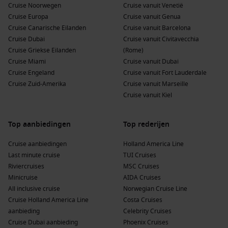
Cruise Noorwegen
Cruise vanuit Venetië
Cruise Europa
Cruise vanuit Genua
Cruise Canarische Eilanden
Cruise vanuit Barcelona
Cruise Dubai
Cruise vanuit Civitavecchia
Cruise Griekse Eilanden
(Rome)
Cruise Miami
Cruise vanuit Dubai
Cruise Engeland
Cruise vanuit Fort Lauderdale
Cruise Zuid-Amerika
Cruise vanuit Marseille
Cruise vanuit Kiel
Top aanbiedingen
Top rederijen
Cruise aanbiedingen
Holland America Line
Last minute cruise
TUI Cruises
Riviercruises
MSC Cruises
Minicruise
AIDA Cruises
All inclusive cruise
Norwegian Cruise Line
Cruise Holland America Line
Costa Cruises
aanbieding
Celebrity Cruises
Cruise Dubai aanbieding
Phoenix Cruises