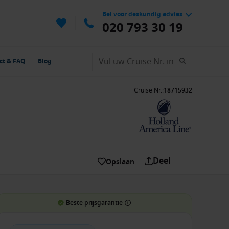
Bel voor deskundig advies
020 793 30 19
ct & FAQ
Blog
Cruise Nr.
:
18715932
Deel
Opslaan
Beste prijsgarantie