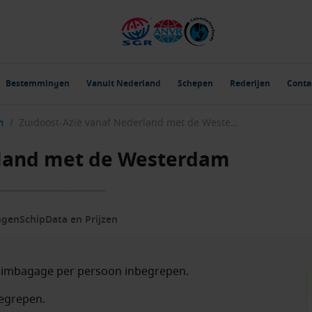
Bestemmingen
Vanuit Nederland
Schepen
Rederijen
Conta
m
/
Zuidoost-Azië vanaf Nederland met de Westerdam
rland met de Westerdam
ngen
Schip
Data en Prijzen
ruimbagage per persoon inbegrepen.
begrepen.