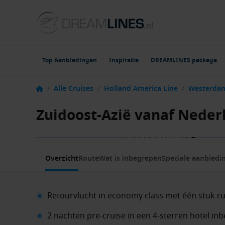
Top Aanbiedingen
Inspiratie
DREAMLINES package
/
Alle Cruises
/
Holland America Line
/
Westerda
Zuidoost-Azië vanaf Nede
1 / 12
Overzicht
Route
Wat is inbegrepen
Speciale aanbiedi
Retourvlucht in economy class met één stuk 
2 nachten pre-cruise in een 4-sterren hotel in