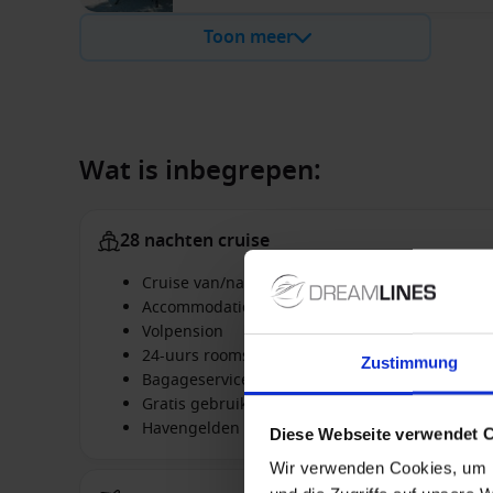
Toon meer
Wat is inbegrepen:
28 nachten cruise
Cruise van/naar Singapore met de Westerdam
Accommodatie in de geboekte hut
Volpension
24-uurs roomservice
Zustimmung
Bagageservice bij het in- & ontschepen
Gratis gebruik van de faciliteiten aan boord, z
Havengelden
Diese Webseite verwendet 
Wir verwenden Cookies, um I