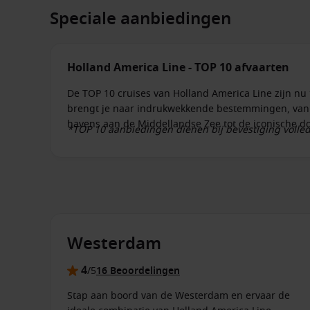
Speciale aanbiedingen
Holland America Line - TOP 10 afvaarten
De TOP 10 cruises van Holland America Line zijn nu t
brengt je naar indrukwekkende bestemmingen, van d
havens aan de Middellandse Zee tot de iconische d
*TOP 10 aanbiedingen dienen bij bevestiging volled
annuleringskosten. Deze actie is, indien beschikba
tussen 30 juli en 13 augustus 2026 op geselecteerd
acties/promoties/aanbiedingen. De vermelde tariev
en zijn inclusief belastingen, havengelden en heffi
p.p.p.n bijgeboekt worden. De rederij behoudt zich 
prijzen en/of promoties te verhogen of in te trekken
Westerdam
4
/5
16 Beoordelingen
Stap aan boord van de Westerdam en ervaar de