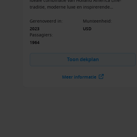
ideale combinatie van Holland America Line-
traditie, moderne luxe en inspirerende
bestemmingen. Geniet van verfijnde gastronomie,
livemuziek en ontspanning in een elegant decor.
Gerenoveerd in
:
Munteenheid
:
2023
USD
Passagiers
:
1964
Toon dekplan
Meer informatie