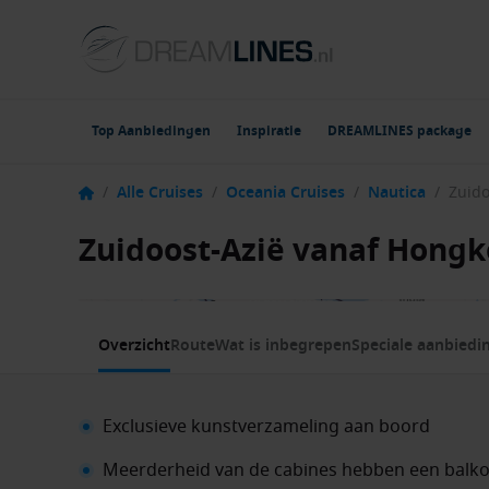
Top Aanbiedingen
Inspiratie
DREAMLINES package
/
Alle Cruises
/
Oceania Cruises
/
Nautica
/
Zuidoost-Azië vanaf Hongk
1 / 21
Overzicht
Route
Wat is inbegrepen
Speciale aanbiedi
Exclusieve kunstverzameling aan boord
Meerderheid van de cabines hebben een balk