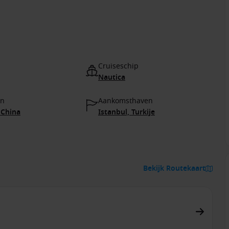
Cruiseschip
Nautica
en
Aankomsthaven
China
Istanbul, Turkije
Bekijk Routekaart