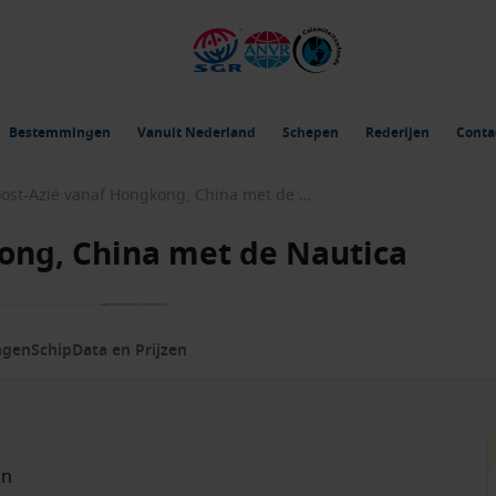
Bestemmingen
Vanuit Nederland
Schepen
Rederijen
Conta
Zuidoost-Azië vanaf Hongkong, China met de Nautica
ong, China met de Nautica
ngen
Schip
Data en Prijzen
on