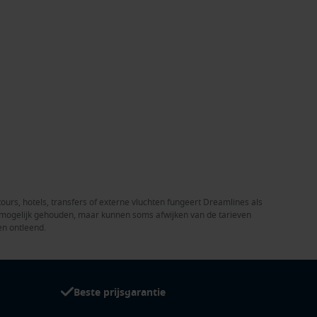
tours, hotels, transfers of externe vluchten fungeert Dreamlines als
el mogelijk gehouden, maar kunnen soms afwijken van de tarieven
en ontleend.
Beste prijsgarantie