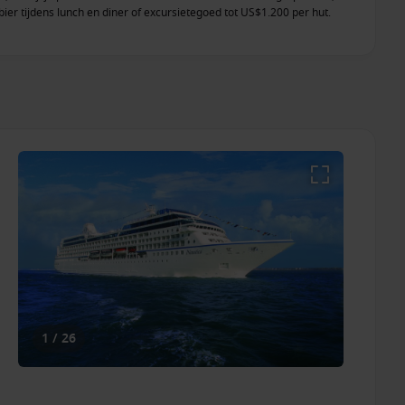
 bier tijdens lunch en diner of excursietegoed tot US$1.200 per hut.
nia Cruises en boekbaar van 1 juli 2026 t/m 8 september 2026.
t en hutcategorie. De hoogte van het excursietegoed varieert per
rld Included-programma kiezen gasten in dezelfde hut dezelfde extra
excursietegoed. Niet alle promoties zijn combineerbaar en
 verwerkt in de getoonde cruiseprijs. Oceania Cruises behoudt zich het
nt zonder voorafgaande kennisgeving te wijzigen of in te trekken.
1 / 26