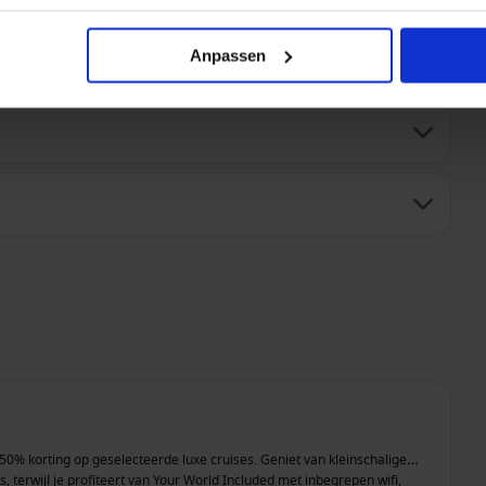
Anpassen
ot 50% korting op geselecteerde luxe cruises. Geniet van kleinschalige
terwijl je profiteert van Your World Included met inbegrepen wifi,