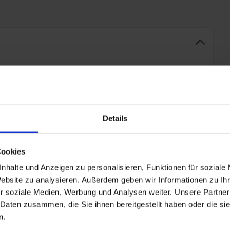
o Water & gastronomisch ijs
fet, lunch, Afternoon Tea/Coffee, 4-gangendiner,
eerste dag en eindigend met ontbijt op de laatste dag
Details
Cookies
nhalte und Anzeigen zu personalisieren, Funktionen für soziale
Website zu analysieren. Außerdem geben wir Informationen zu I
in vele havens
r soziale Medien, Werbung und Analysen weiter. Unsere Partner
 Daten zusammen, die Sie ihnen bereitgestellt haben oder die s
n.
+ All Inclusive toevoegen