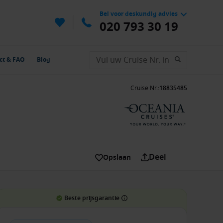
Bel voor deskundig advies
020 793 30 19
ct & FAQ
Blog
Cruise Nr.
:
18835485
Deel
Opslaan
Beste prijsgarantie