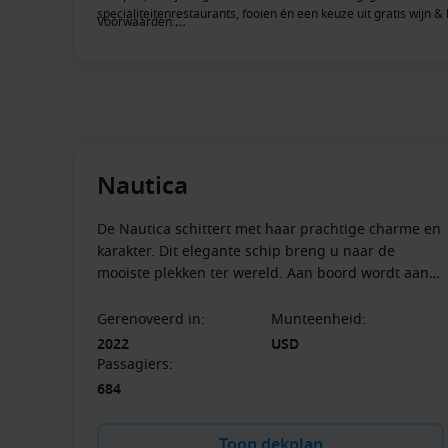
specialiteitenrestaurants, fooien én een keuze uit gratis wijn &
Voorwaarden:
*
De aanbieding is geldig op geselecteerde afvaarten van Ocea
Kortingen tot 50% zijn afhankelijk van beschikbaarheid, afvaar
reisduur en bedraagt tot US$1.200 per hut. Binnen het Your Wo
inbegrepen optie: gratis wijn & bier tijdens lunch en diner of 
beschikbaarheid kan per cruise verschillen. De korting is reeds
recht voor om prijzen, promoties en voorwaarden op ieder mome
Nautica
De Nautica schittert met haar prachtige charme en
karakter. Dit elegante schip breng u naar de
mooiste plekken ter wereld. Aan boord wordt aan
de hoogste normen voldaan en zult u genoeg
entertainment ervaren.
Gerenoveerd in
:
Munteenheid
:
2022
USD
Passagiers
:
684
Toon dekplan