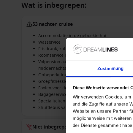
Wat is inbegrepen:
53 nachten cruise
Accommodatie in de geboekte hut
Wasservice
Frisdrank, koffie, thee, Sappen, smoothies, Ver
Roomservice in alle suites en hutten
Volpension aan boord van het schip (ontbijtbuf
middernachtsnack), beginnend met diner op de 
Zustimmung
Onbeperkt internet
Groepfitnesslessen
Fooien voor de bemanning
Diese Webseite verwendet 
Bagageservice bij het in- & ontschepen
Wir verwenden Cookies, um I
Specialiteitenrestaurants
und die Zugriffe auf unsere 
Shuttlebus van de haven naar het stadcentrum 
Website an unsere Partner fü
möglicherweise mit weiteren
der Dienste gesammelt habe
Niet inbegrepen bij alles