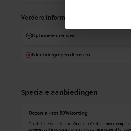
Verdere informatie
Optionele diensten
Niet inbegrepen diensten
Speciale aanbiedingen
Oceania - tot 50% korting
Ontdek de wereld van Oceania Cruises
met tijdelijk t
schepen, verfijnde gastronomie en bestemmingsgerichte routes, 