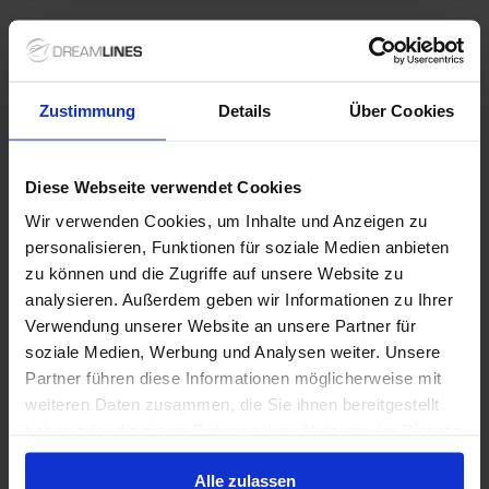
Speciale aanbiedingen
Zustimmung
Details
Über Cookies
MSC Cruises - gezinvakanties
Diese Webseite verwendet Cookies
Maak samen onvergetelijke herinneringen aan boord
Wir verwenden Cookies, um Inhalte und Anzeigen zu
van MSC Cruises. Dankzij uitgebreide kidsclubs,
personalisieren, Funktionen für soziale Medien anbieten
spectaculaire waterparken, entertainment voor alle
zu können und die Zugriffe auf unsere Website zu
leeftijden en ruime familiehutten is er voor ieder
gezinslid iets te beleven. Terwijl de kinderen zich
analysieren. Außerdem geben wir Informationen zu Ihrer
vermaken, genieten ouders van ontspanning,
Verwendung unserer Website an unsere Partner für
1 / 29
gastronomie en de Italiaanse gastvrijheid waar MSC
soziale Medien, Werbung und Analysen weiter. Unsere
Cruises om bekendstaat. Ontdek ze nu allemaal!
Partner führen diese Informationen möglicherweise mit
MSC Meraviglia
weiteren Daten zusammen, die Sie ihnen bereitgestellt
haben oder die sie im Rahmen Ihrer Nutzung der Dienste
4
/5
53 Beoordelingen
gesammelt haben.
Alle zulassen