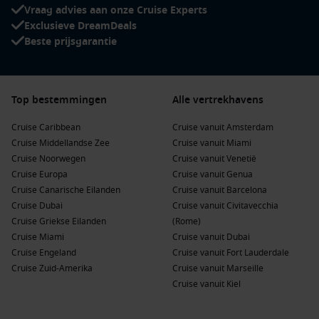
Vraag advies aan onze Cruise Experts
Exclusieve DreamDeals
Beste prijsgarantie
Top bestemmingen
Alle vertrekhavens
Cruise Caribbean
Cruise vanuit Amsterdam
Cruise Middellandse Zee
Cruise vanuit Miami
Cruise Noorwegen
Cruise vanuit Venetië
Cruise Europa
Cruise vanuit Genua
Cruise Canarische Eilanden
Cruise vanuit Barcelona
Cruise Dubai
Cruise vanuit Civitavecchia
Cruise Griekse Eilanden
(Rome)
Cruise Miami
Cruise vanuit Dubai
Cruise Engeland
Cruise vanuit Fort Lauderdale
Cruise Zuid-Amerika
Cruise vanuit Marseille
Cruise vanuit Kiel