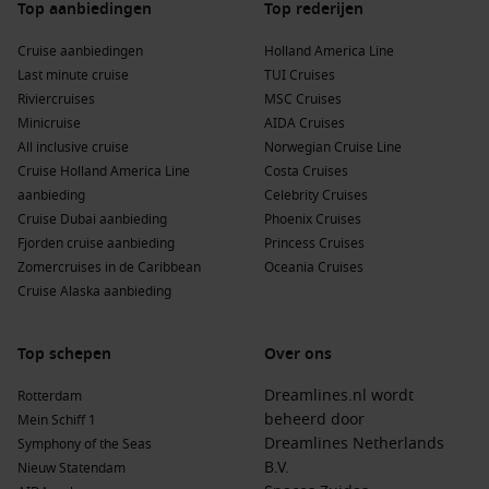
Top aanbiedingen
Top rederijen
Cruise aanbiedingen
Holland America Line
Last minute cruise
TUI Cruises
Riviercruises
MSC Cruises
Minicruise
AIDA Cruises
All inclusive cruise
Norwegian Cruise Line
Cruise Holland America Line
Costa Cruises
aanbieding
Celebrity Cruises
Cruise Dubai aanbieding
Phoenix Cruises
Fjorden cruise aanbieding
Princess Cruises
Zomercruises in de Caribbean
Oceania Cruises
Cruise Alaska aanbieding
Top schepen
Over ons
Dreamlines.nl wordt
Rotterdam
beheerd door
Mein Schiff 1
Dreamlines Netherlands
Symphony of the Seas
B.V.
Nieuw Statendam