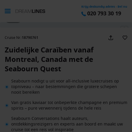
Krijg deskundig advies - Bel nu
020 793 30 19
1 / 47
Cruise Nr.
:
18790761
Zuidelijke Caraïben vanaf
Montreal, Canada met de
Seabourn Quest
Seabourn nodigt u uit voor all-inclusive luxecruises op
topniveau – naar bestemmingen die grotere schepen
nooit bereiken
Van gratis kaviaar tot onbeperkte champagne en premium
spirits – pure verwennerij tijdens de hele reis
Seabourn Conversations haalt auteurs,
ontdekkingsreizigers en experts aan boord en maakt uw
cruise tot een reis vol inspiratie