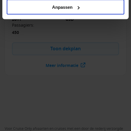
Anpassen
Bouwjaar
:
Munteenheid
:
2011
USD
Passagiers
:
450
Toon dekplan
Meer informatie
Voor Cruise Only afvaarten en cruises met een door de rederij verzorgde