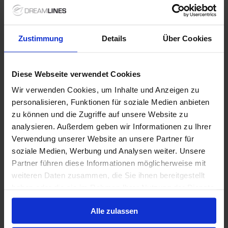
Verdere informatie
Zustimmung
Details
Über Cookies
Optionele diensten
Diese Webseite verwendet Cookies
Wir verwenden Cookies, um Inhalte und Anzeigen zu
Niet inbegrepen diensten
personalisieren, Funktionen für soziale Medien anbieten
zu können und die Zugriffe auf unsere Website zu
analysieren. Außerdem geben wir Informationen zu Ihrer
Verwendung unserer Website an unsere Partner für
1 / 35
soziale Medien, Werbung und Analysen weiter. Unsere
Partner führen diese Informationen möglicherweise mit
weiteren Daten zusammen, die Sie ihnen bereitgestellt
Seabourn Quest
haben oder die sie im Rahmen Ihrer Nutzung der Dienste
gesammelt haben.
De Seabourn Quest, het zusterschip van de Odyssey
Alle zulassen
en Sojourn, nodigt u uit om de wereld luxueus en
ontspannen te bereizen.