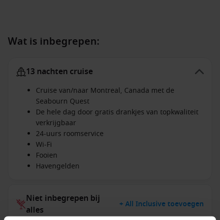
Wat is inbegrepen:
13 nachten cruise
Cruise van/naar Montreal, Canada met de
Seabourn Quest
De hele dag door gratis drankjes van topkwaliteit
verkrijgbaar
24-uurs roomservice
Wi-Fi
Fooien
Havengelden
Niet inbegrepen bij
+ All Inclusive toevoegen
alles