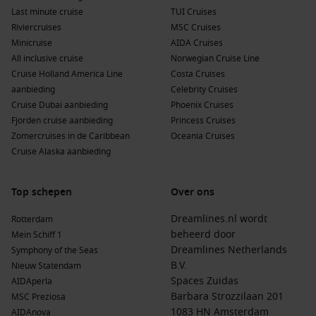
Last minute cruise
TUI Cruises
Riviercruises
MSC Cruises
Minicruise
AIDA Cruises
All inclusive cruise
Norwegian Cruise Line
Cruise Holland America Line
Costa Cruises
aanbieding
Celebrity Cruises
Cruise Dubai aanbieding
Phoenix Cruises
Fjorden cruise aanbieding
Princess Cruises
Zomercruises in de Caribbean
Oceania Cruises
Cruise Alaska aanbieding
Top schepen
Over ons
Dreamlines.nl wordt
Rotterdam
beheerd door
Mein Schiff 1
Dreamlines Netherlands
Symphony of the Seas
B.V.
Nieuw Statendam
Spaces Zuidas
AIDAperla
Barbara Strozzilaan 201
MSC Preziosa
1083 HN Amsterdam
AIDAnova