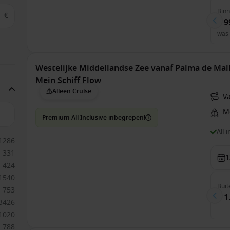
Bin
€
€ 9
was
Westelijke Middellandse Zee vanaf Palma de Mall
Mein Schiff Flow
Alleen Cruise
V
Me
Premium All Inclusive inbegrepen!
All-
1286
331
1
424
1540
Buit
753
€ 1
3426
1020
788