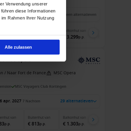
hrer Verwendung unserer
 führen diese Informationen
9 mei 2027
14
Nachten
Geen alternatieven
ie im Rahmen Ihrer Nutzung
nenhut
van
Buitenhut
van
Balkonhut
van
Suite
van
.479
€ 3.029
€ 3.299
€ 4.299
p.p.
p.p.
p.p.
p.p.
Alle zulassen
 de MSC Opera
n / Naar Fort de France
MSC Opera
pension
MSC Voyagers Club Kortingen
6 apr. 2027
29 alternatieven
7
Nachten
nenhut
van
Buitenhut
van
Balkonhut
van
83
€ 813
€ 1.303
p.p.
p.p.
p.p.