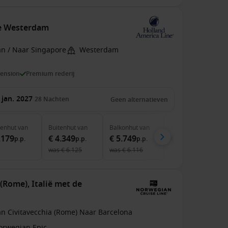
de Westerdam
an / Naar Singapore
Westerdam
pension
Premium rederij
 jan. 2027
28
Nachten
Geen alternatieven
nenhut
van
Buitenhut
van
Balkonhut
van
Suite
van
.179
€ 4.349
€ 5.749
€ 8.199
p.p.
p.p.
p.p.
p.p.
was
€ 6.125
was
€ 6.116
(Rome), Italië met de
an Civitavecchia (Rome) Naar Barcelona
orwegian Epic