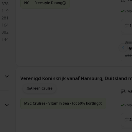
NCL - Freestyle Dining
378
119
Vol
281
164
1
882
144
Bin
€ 6
was
Verenigd Koninkrijk vanaf Hamburg, Duitsland 
Alleen Cruise
V
MSC Cruises - Vitamin Sea - tot 50% korting
Vol
2