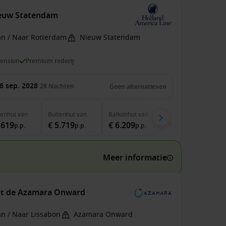
ieuw Statendam
an / Naar Rotterdam
Nieuw Statendam
pension
Premium rederij
6 sep. 2028
28
Nachten
Geen alternatieven
nenhut
van
Buitenhut
van
Balkonhut
van
Suite
van
.619
€ 5.719
€ 6.209
€ 7.749
p.p.
p.p.
p.p.
p.p.
Meer informatie
met de Azamara Onward
an / Naar Lissabon
Azamara Onward