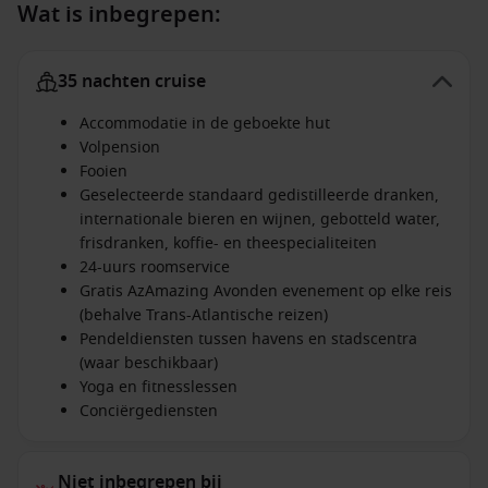
Wat is inbegrepen:
35 nachten cruise
Accommodatie in de geboekte hut
Volpension
Fooien
Geselecteerde standaard gedistilleerde dranken,
internationale bieren en wijnen, gebotteld water,
frisdranken, koffie- en theespecialiteiten
24-uurs roomservice
Gratis AzAmazing Avonden evenement op elke reis
(behalve Trans-Atlantische reizen)
Pendeldiensten tussen havens en stadscentra
(waar beschikbaar)
Yoga en fitnesslessen
Conciërgediensten
Niet inbegrepen bij