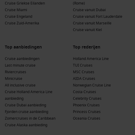
Cruise Griekse Eilanden
(Rome)
Cruise Miami
Cruise vanuit Dubai
Cruise Engeland
Cruise vanuit Fort Lauderdale
Cruise Zuid-Amerika
Cruise vanuit Marseille
Cruise vanuit Kiel
Top aanbiedingen
Top rederijen
Cruise aanbiedingen
Holland America Line
Last minute cruise
TUI Cruises
Riviercruises
MSC Cruises
Minicruise
AIDA Cruises
All inclusive cruise
Norwegian Cruise Line
Cruise Holland America Line
Costa Cruises
aanbieding
Celebrity Cruises
Cruise Dubai aanbieding
Phoenix Cruises
Fjorden cruise aanbieding
Princess Cruises
Zomercruises in de Caribbean
Oceania Cruises
Cruise Alaska aanbieding