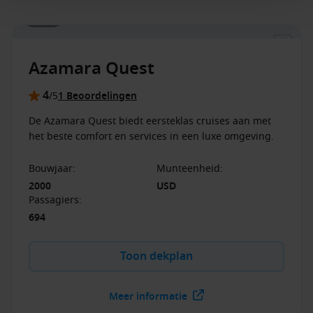
garantiehutten. Niet combineerbaar met Last Minute
1 / 16
Voyages en Interline Rates.
Azamara Quest
4
/5
1 Beoordelingen
De Azamara Quest biedt eersteklas cruises aan met
het beste comfort en services in een luxe omgeving.
Bouwjaar
:
Munteenheid
:
2000
USD
Passagiers
:
694
Toon dekplan
Meer informatie