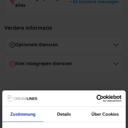
+ All Inclusive toevoegen
alles
Verdere informatie
Optionele diensten
Niet inbegrepen diensten
Speciale aanbiedingen
Zustimmung
Details
Über Cookies
Azamara - Ontvang tot $ 1000 boordtegoed