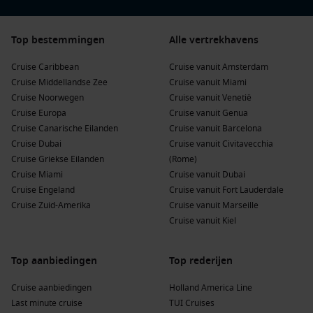
Top bestemmingen
Alle vertrekhavens
Cruise Caribbean
Cruise vanuit Amsterdam
Cruise Middellandse Zee
Cruise vanuit Miami
Cruise Noorwegen
Cruise vanuit Venetië
Cruise Europa
Cruise vanuit Genua
Cruise Canarische Eilanden
Cruise vanuit Barcelona
Cruise Dubai
Cruise vanuit Civitavecchia
Cruise Griekse Eilanden
(Rome)
Cruise Miami
Cruise vanuit Dubai
Cruise Engeland
Cruise vanuit Fort Lauderdale
Cruise Zuid-Amerika
Cruise vanuit Marseille
Cruise vanuit Kiel
Top aanbiedingen
Top rederijen
Cruise aanbiedingen
Holland America Line
Last minute cruise
TUI Cruises