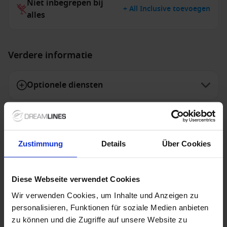
Niet inbegrepen bij
+ All Inclusive toevoegen
alles
Verdere informatie
Optionele diensten
Niet inbegrepen diensten
Zustimmung
Details
Über Cookies
Speciale aanbiedingen
Diese Webseite verwendet Cookies
Wir verwenden Cookies, um Inhalte und Anzeigen zu
personalisieren, Funktionen für soziale Medien anbieten
Costa Cruises - tot € 400 op wintercruises
zu können und die Zugriffe auf unsere Website zu