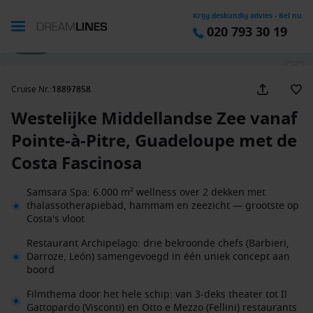
Krijg deskundig advies - Bel nu
020 793 30 19
1 / 30
Cruise Nr.
:
18897858
Westelijke Middellandse Zee vanaf
Pointe-à-Pitre, Guadeloupe met de
Costa Fascinosa
Samsara Spa: 6.000 m² wellness over 2 dekken met
thalassotherapiebad, hammam en zeezicht — grootste op
Costa's vloot
Restaurant Archipelago: drie bekroonde chefs (Barbieri,
Darroze, León) samengevoegd in één uniek concept aan
boord
Filmthema door het hele schip: van 3-deks theater tot Il
Gattopardo (Visconti) en Otto e Mezzo (Fellini) restaurants