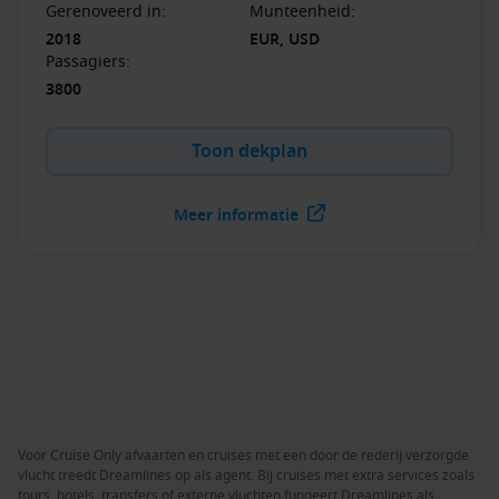
bewonderen.
Gerenoveerd in
:
Munteenheid
:
2018
EUR, USD
Passagiers
:
3800
Toon dekplan
Meer informatie
Voor Cruise Only afvaarten en cruises met een door de rederij verzorgde
vlucht treedt Dreamlines op als agent. Bij cruises met extra services zoals
tours, hotels, transfers of externe vluchten fungeert Dreamlines als