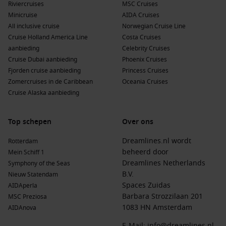
Riviercruises
MSC Cruises
Minicruise
AIDA Cruises
All inclusive cruise
Norwegian Cruise Line
Cruise Holland America Line
Costa Cruises
aanbieding
Celebrity Cruises
Cruise Dubai aanbieding
Phoenix Cruises
Fjorden cruise aanbieding
Princess Cruises
Zomercruises in de Caribbean
Oceania Cruises
Cruise Alaska aanbieding
Top schepen
Over ons
Dreamlines.nl wordt
Rotterdam
beheerd door
Mein Schiff 1
Dreamlines Netherlands
Symphony of the Seas
B.V.
Nieuw Statendam
Spaces Zuidas
AIDAperla
Barbara Strozzilaan 201
MSC Preziosa
1083 HN Amsterdam
AIDAnova
E-Mail:
info@dreamlines.nl