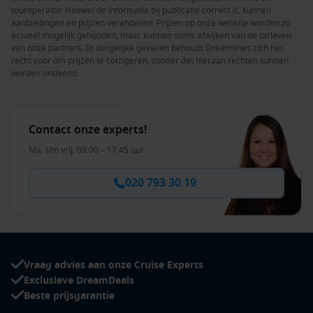
touroperator. Hoewel de informatie bij publicatie correct is, kunnen
aanbiedingen en prijzen veranderen. Prijzen op onze website worden zo
actueel mogelijk gehouden, maar kunnen soms afwijken van de tarieven
van onze partners. In dergelijke gevallen behoudt Dreamlines zich het
recht voor om prijzen te corrigeren, zonder dat hieraan rechten kunnen
worden ontleend.
Contact onze experts!
Ma. t/m vrij. 09:00 – 17:45 uur
020 793 30 19
Vraag advies aan onze Cruise Experts
Exclusieve DreamDeals
Beste prijsgarantie