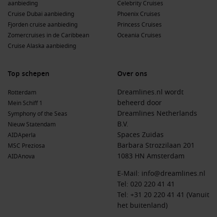
aanbieding
Celebrity Cruises
Cruise Dubai aanbieding
Phoenix Cruises
Fjorden cruise aanbieding
Princess Cruises
Zomercruises in de Caribbean
Oceania Cruises
Cruise Alaska aanbieding
Top schepen
Over ons
Dreamlines.nl wordt
Rotterdam
beheerd door
Mein Schiff 1
Dreamlines Netherlands
Symphony of the Seas
B.V.
Nieuw Statendam
Spaces Zuidas
AIDAperla
Barbara Strozzilaan 201
MSC Preziosa
1083 HN Amsterdam
AIDAnova
E-Mail:
info@dreamlines.nl
Tel:
020 220 41 41
Tel: +31 20 220 41 41 (Vanuit
het buitenland)