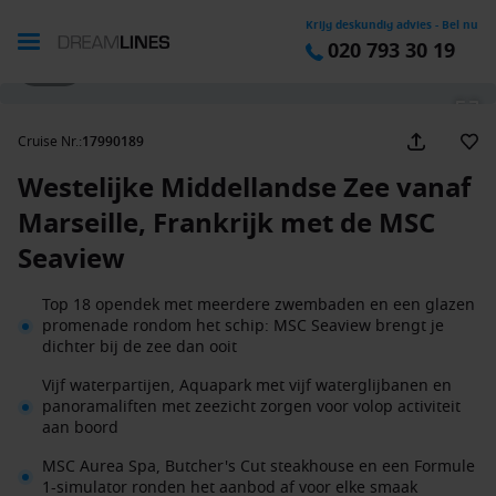
Krijg deskundig advies - Bel nu
020 793 30 19
1 / 29
Cruise Nr.
:
17990189
Westelijke Middellandse Zee vanaf
Marseille, Frankrijk met de MSC
Seaview
Top 18 opendek met meerdere zwembaden en een glazen
promenade rondom het schip: MSC Seaview brengt je
dichter bij de zee dan ooit
Vijf waterpartijen, Aquapark met vijf waterglijbanen en
panoramaliften met zeezicht zorgen voor volop activiteit
aan boord
MSC Aurea Spa, Butcher's Cut steakhouse en een Formule
1-simulator ronden het aanbod af voor elke smaak