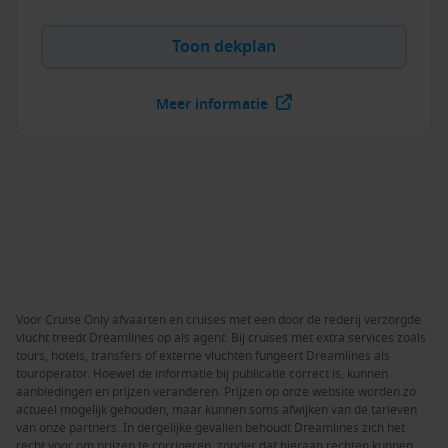
Toon dekplan
Meer informatie
Voor Cruise Only afvaarten en cruises met een door de rederij verzorgde
vlucht treedt Dreamlines op als agent. Bij cruises met extra services zoals
tours, hotels, transfers of externe vluchten fungeert Dreamlines als
touroperator. Hoewel de informatie bij publicatie correct is, kunnen
aanbiedingen en prijzen veranderen. Prijzen op onze website worden zo
actueel mogelijk gehouden, maar kunnen soms afwijken van de tarieven
van onze partners. In dergelijke gevallen behoudt Dreamlines zich het
recht voor om prijzen te corrigeren, zonder dat hieraan rechten kunnen