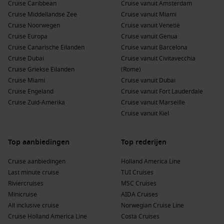
Cruise Caribbean
Cruise vanuit Amsterdam
Cruise Middellandse Zee
Cruise vanuit Miami
Cruise Noorwegen
Cruise vanuit Venetië
Cruise Europa
Cruise vanuit Genua
Cruise Canarische Eilanden
Cruise vanuit Barcelona
Cruise Dubai
Cruise vanuit Civitavecchia
Cruise Griekse Eilanden
(Rome)
Cruise Miami
Cruise vanuit Dubai
Cruise Engeland
Cruise vanuit Fort Lauderdale
Cruise Zuid-Amerika
Cruise vanuit Marseille
Cruise vanuit Kiel
Top aanbiedingen
Top rederijen
Cruise aanbiedingen
Holland America Line
Last minute cruise
TUI Cruises
Riviercruises
MSC Cruises
Minicruise
AIDA Cruises
All inclusive cruise
Norwegian Cruise Line
Cruise Holland America Line
Costa Cruises