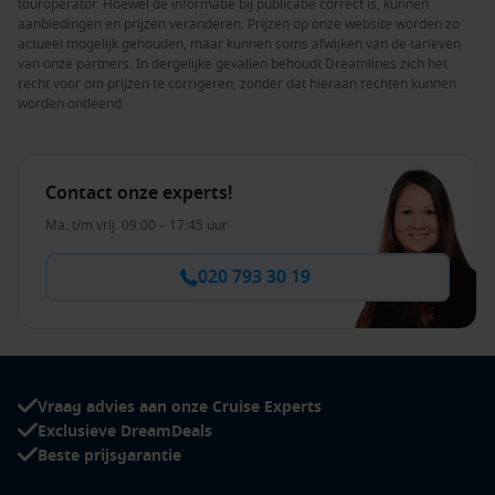
touroperator. Hoewel de informatie bij publicatie correct is, kunnen
aanbiedingen en prijzen veranderen. Prijzen op onze website worden zo
actueel mogelijk gehouden, maar kunnen soms afwijken van de tarieven
van onze partners. In dergelijke gevallen behoudt Dreamlines zich het
recht voor om prijzen te corrigeren, zonder dat hieraan rechten kunnen
worden ontleend.
Contact onze experts!
Ma. t/m vrij. 09:00 – 17:45 uur
020 793 30 19
Vraag advies aan onze Cruise Experts
Exclusieve DreamDeals
Beste prijsgarantie