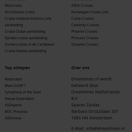
Minicruise
AIDA Cruises
All inclusive cruise
Norwegian Cruise Line
Cruise Holland America Line
Costa Cruises
aanbieding
Celebrity Cruises
Cruise Dubai aanbieding
Phoenix Cruises
Fjorden cruise aanbieding
Princess Cruises
Zomercruises in de Caribbean
Oceania Cruises
Cruise Alaska aanbieding
Top schepen
Over ons
Dreamlines.nl wordt
Rotterdam
beheerd door
Mein Schiff 1
Dreamlines Netherlands
Symphony of the Seas
B.V.
Nieuw Statendam
Spaces Zuidas
AIDAperla
Barbara Strozzilaan 201
MSC Preziosa
1083 HN Amsterdam
AIDAnova
E-Mail:
info@dreamlines.nl