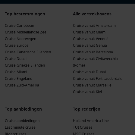
Top bestemmingen
Alle vertrekhavens
Cruise Caribbean
Cruise vanuit Amsterdam
Cruise Middellandse Zee
Cruise vanuit Miami
Cruise Noorwegen
Cruise vanuit Venetië
Cruise Europa
Cruise vanuit Genua
Cruise Canarische Eilanden
Cruise vanuit Barcelona
Cruise Dubai
Cruise vanuit Civitavecchia
Cruise Griekse Eilanden
(Rome)
Cruise Miami
Cruise vanuit Dubai
Cruise Engeland
Cruise vanuit Fort Lauderdale
Cruise Zuid-Amerika
Cruise vanuit Marseille
Cruise vanuit Kiel
Top aanbiedingen
Top rederijen
Cruise aanbiedingen
Holland America Line
Last minute cruise
TUI Cruises
Riviercruises
MSC Cruises