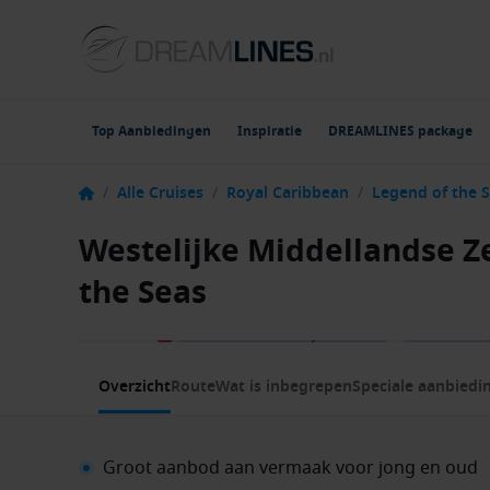
Top Aanbiedingen
Inspiratie
DREAMLINES package
/
Alle Cruises
/
Royal Caribbean
/
Legend of the 
Westelijke Middellandse Z
the Seas
1 / 9
Overzicht
Route
Wat is inbegrepen
Speciale aanbiedi
Groot aanbod aan vermaak voor jong en oud