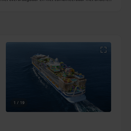
an behoudt zich het recht voor om acties op elk moment
, exacte voordelen per afvaart en persoonlijk advies kun je contact
pen bij het vinden van de beste Royal Caribbean-cruise.
1 / 19