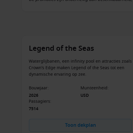
aanbiedingen, tenzij anders vermeld. Royal Caribbe
te wijzigen of te beëindigen.
Voor actuele beschikbaarheid
opnemen met onze ervaren cruise consultants, die je graag hel
Legend of the Seas
Waterglijbanen, een infinity pool en attracties zoals
Crown’s Edge maken Legend of the Seas tot een
dynamische ervaring op zee.
Bouwjaar
:
Munteenheid
:
2026
USD
Passagiers
:
7514
Toon dekplan