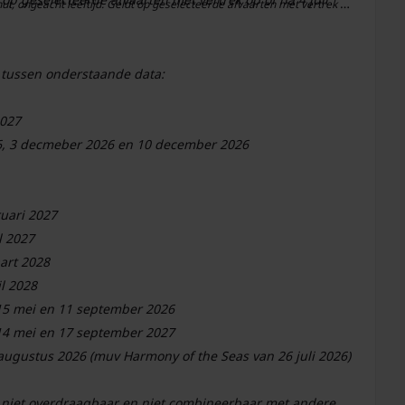
 op geselecteerde afvaarten met vertrek op of na 4 juli
hut, ongeacht leeftijd. Geldt op geselecteerde afvaarten met vertrek op
 tussen onderstaande data:
2027
26, 3 decmeber 2026 en 10 december 2026
ruari 2027
l 2027
art 2028
il 2028
 15 mei en 11 september 2026
 14 mei en 17 september 2027
- Zomer afvaarten vertrekkend tussen 21 mei en 25 augustus 2026 (muv Harmony of the Seas van 26 juli 2026)
 niet overdraagbaar en niet combineerbaar met andere