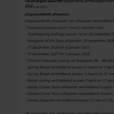
en toeslagen zijn niet inbegrepen. Geldt uitsluitend
- 3e en 4e gast vanaf €99:
voor de 3e, 4e (of meer) gast in de 
2026.
of na 4 juli 2026.
Uitgezonderde afvaarten:
Uitgezonderde afvaarten zijn afvaarten vertrekkend
- Thanksgiving Sailings tussen 19 en 27 november 2026
- Thanksgiving Sailings tussen 18 en 26 november 
- Navigator of the Seas afvaarten: 29 november 20
- 17 december 2026 en 4 januari 2027
- 16 december 2027 en 5 januari 2028
- Chinese new year sailing on Navigator 04 – 08 feb
- Spring Break vertrekkend tussen 5 maart en 1 apri
- Spring Break vertrekkend tussen 3 maart en 31 ma
- Easter sailing vertrekkend tussen 7 april en 17 apr
- Alaska Cruise Tours afvaarten vertrekkend tussen
- Alaska Cruise Tours afvaarten vertrekkend tussen
De promoties zijn onderhevig aan beschikbaarheid,