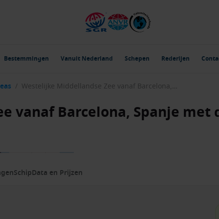
Bestemmingen
Vanuit Nederland
Schepen
Rederijen
Conta
Seas
/
Westelijke Middellandse Zee vanaf Barcelona, Spanje met de Legend of the Seas
ee vanaf Barcelona, Spanje met 
ngen
Schip
Data en Prijzen