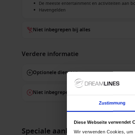
De meeste entertainment en activiteiten aan b
Havengelden
Niet inbegrepen bij alles
Verdere informatie
Optionele diensten
Niet inbegrepen diensten
Zustimmung
Diese Webseite verwendet 
Speciale aanbiedingen
Wir verwenden Cookies, um I