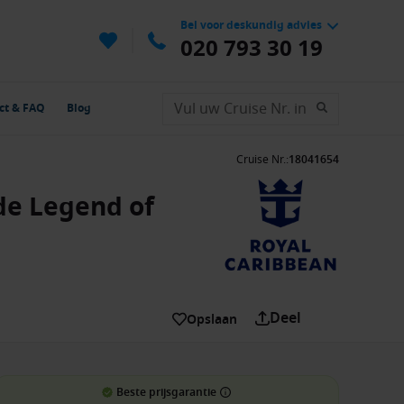
Bel voor deskundig advies
020 793 30 19
ct & FAQ
Blog
Cruise Nr.
:
18041654
de Legend of
Deel
Opslaan
Beste prijsgarantie