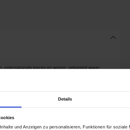
, internationale bieren en wijnen, gebotteld water,
is (behalve Trans-Atlantische reizen)
(waar beschikbaar)
Details
Cookies
+ All Inclusive toevoegen
nhalte und Anzeigen zu personalisieren, Funktionen für soziale