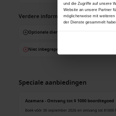
und die Zugriffe auf unsere 
Website an unsere Partner fü
Verdere informatie
möglicherweise mit weiteren
der Dienste gesammelt habe
Optionele diensten
Niet inbegrepen diensten
Speciale aanbiedingen
Azamara - Ontvang tot $ 1000 boordtegoed
Boek vóór 30 september 2026 en ontvang tot $1000