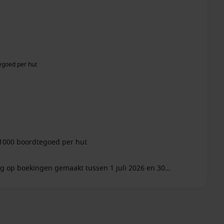
egoed per hut
$1000 boordtegoed per hut
ig op boekingen gemaakt tussen 1 juli 2026 en 30
.Geldig op alle hutcategorieën behalve garantiehutten.
rline Rates.