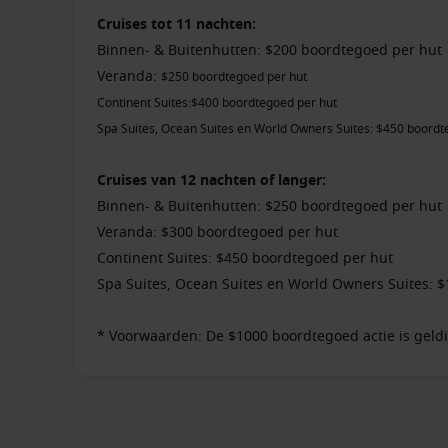
Cruises tot 11 nachten:
Binnen- & Buitenhutten: $200 boordtegoed per hut
Veranda:
$250 boordtegoed per hut
Continent Suites:$400 boordtegoed per hut
Spa Suites, Ocean Suites en World Owners Suites: $450 boordt
Cruises van 12 nachten of langer:
Binnen- & Buitenhutten: $250 boordtegoed per hut
Veranda: $300 boordtegoed per hut
Continent Suites: $450 boordtegoed per hut
Spa Suites, Ocean Suites en World Owners Suites: 
* Voorwaarden: De $1000 boordtegoed actie is geld
september 2026 met vertrek vanaf 2 september 2026
Niet combineerbaar met Last Minute Voyages en Inte