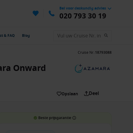
Bel voor deskundig advies
020 793 30 19
ct & FAQ
Blog
Cruise Nr.
:
18793088
mara Onward
Deel
Opslaan
Beste prijsgarantie