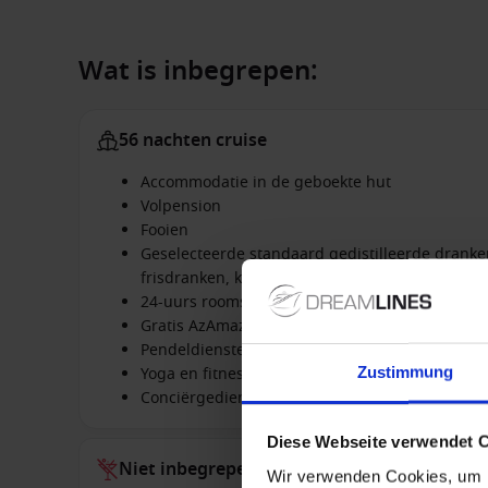
Wat is inbegrepen:
56 nachten cruise
Accommodatie in de geboekte hut
Volpension
Fooien
Geselecteerde standaard gedistilleerde dranken
frisdranken, koffie- en theespecialiteiten
24-uurs roomservice
Gratis AzAmazing Avonden evenement op elke re
Pendeldiensten tussen havens en stadscentra 
Zustimmung
Yoga en fitnesslessen
Conciërgediensten
Diese Webseite verwendet 
Niet inbegrepen bij alles
Wir verwenden Cookies, um I