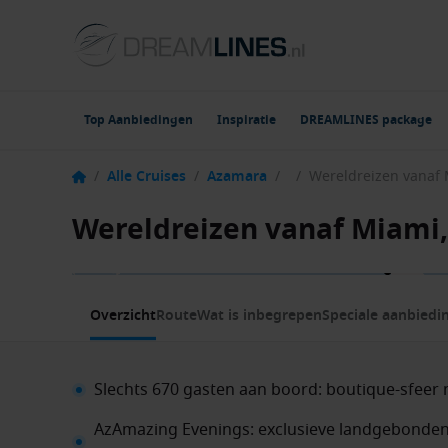
Top Aanbiedingen
Inspiratie
DREAMLINES package
/
Alle Cruises
/
Azamara
/
/
Wereldreizen vanaf Miami
1 / 14
Overzicht
Route
Wat is inbegrepen
Speciale aanbiedi
Slechts 670 gasten aan boord: boutique-sfeer
AzAmazing Evenings: exclusieve landgebonden 