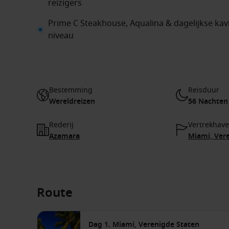
reizigers
Prime C Steakhouse, Aqualina & dagelijkse ka
niveau
Bestemming
Reisduur
Wereldreizen
56 Nachten
Rederij
Vertrekhav
Azamara
Miami, Ver
Route
Dag 1. Miami, Verenigde Staten