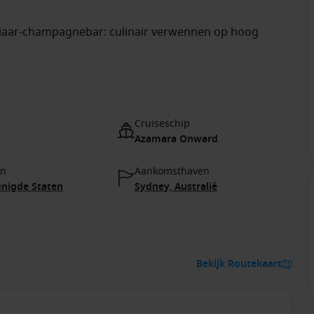
viaar-champagnebar: culinair verwennen op hoog
Cruiseschip
Azamara Onward
en
Aankomsthaven
enigde Staten
Sydney, Australië
Bekijk Routekaart