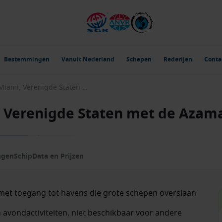
Bestemmingen
Vanuit Nederland
Schepen
Rederijen
Conta
Wereldreizen vanaf Miami, Verenigde Staten met de Azamara Onward
, Verenigde Staten met de Aza
ngen
Schip
Data en Prijzen
 met toegang tot havens die grote schepen overslaan
avondactiviteiten, niet beschikbaar voor andere