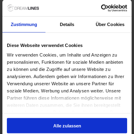
Speciale aanbiedingen
Zustimmung
Details
Über Cookies
NCL - Freestyle Dining
Diese Webseite verwendet Cookies
Met Freestyle Dining geniet je van ultieme vrijheid
tijdens je cruise. Je bepaalt zelf waar, wanneer en met
Wir verwenden Cookies, um Inhalte und Anzeigen zu
wie je dineert, zonder vaste dinertijden of
personalisieren, Funktionen für soziale Medien anbieten
toegewezen tafel. Kies uit een uitgebreid aanbod aan
zu können und die Zugriffe auf unsere Website zu
restaurants en geniet iedere avond van een nieuwe
culinaire ervaring, helemaal op jouw eigen tempo.
analysieren. Außerdem geben wir Informationen zu Ihrer
1 / 21
Verwendung unserer Website an unsere Partner für
soziale Medien, Werbung und Analysen weiter. Unsere
Partner führen diese Informationen möglicherweise mit
Norwegian Viva
weiteren Daten zusammen, die Sie ihnen bereitgestellt
4.2
haben oder die sie im Rahmen Ihrer Nutzung der Dienste
/5
2 Beoordelingen
gesammelt haben.
Cruise naar de Caribbean of the Middellandse Zee
Alle zulassen
aan boord van de gloednieuwe Norwegian Viva, Prima