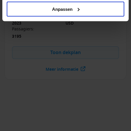
Klasse.
Anpassen
Bouwjaar
:
Munteenheid
:
2023
USD
Passagiers
:
3195
Toon dekplan
Meer informatie