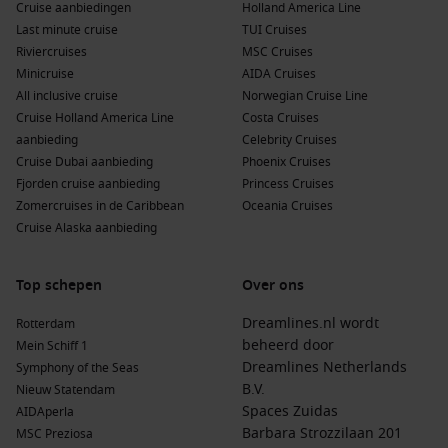
Cruise aanbiedingen
Holland America Line
Last minute cruise
TUI Cruises
Riviercruises
MSC Cruises
Minicruise
AIDA Cruises
All inclusive cruise
Norwegian Cruise Line
Cruise Holland America Line
Costa Cruises
aanbieding
Celebrity Cruises
Cruise Dubai aanbieding
Phoenix Cruises
Fjorden cruise aanbieding
Princess Cruises
Zomercruises in de Caribbean
Oceania Cruises
Cruise Alaska aanbieding
Top schepen
Over ons
Dreamlines.nl wordt
Rotterdam
beheerd door
Mein Schiff 1
Dreamlines Netherlands
Symphony of the Seas
B.V.
Nieuw Statendam
Spaces Zuidas
AIDAperla
Barbara Strozzilaan 201
MSC Preziosa