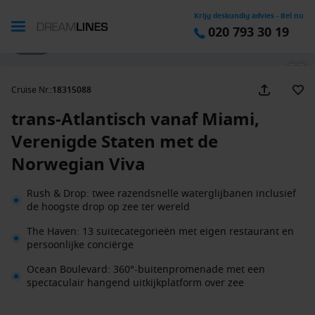
Krijg deskundig advies - Bel nu
020 793 30 19
1 / 27
Cruise Nr.
:
18315088
trans-Atlantisch vanaf Miami,
Verenigde Staten met de
Norwegian Viva
Rush & Drop: twee razendsnelle waterglijbanen inclusief
de hoogste drop op zee ter wereld
The Haven: 13 suitecategorieën met eigen restaurant en
persoonlijke conciërge
Ocean Boulevard: 360°-buitenpromenade met een
spectaculair hangend uitkijkplatform over zee