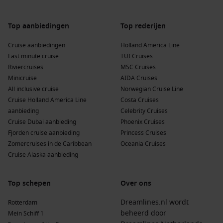
Top aanbiedingen
Top rederijen
Cruise aanbiedingen
Holland America Line
Last minute cruise
TUI Cruises
Riviercruises
MSC Cruises
Minicruise
AIDA Cruises
All inclusive cruise
Norwegian Cruise Line
Cruise Holland America Line
Costa Cruises
aanbieding
Celebrity Cruises
Cruise Dubai aanbieding
Phoenix Cruises
Fjorden cruise aanbieding
Princess Cruises
Zomercruises in de Caribbean
Oceania Cruises
Cruise Alaska aanbieding
Top schepen
Over ons
Dreamlines.nl wordt
Rotterdam
beheerd door
Mein Schiff 1