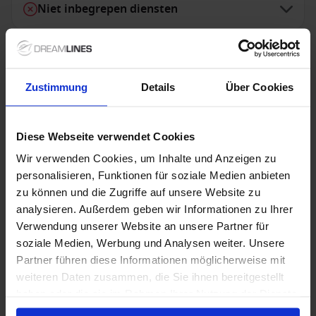
Niet inbegrepen diensten
Zustimmung
Details
Über Cookies
Speciale aanbiedingen
Diese Webseite verwendet Cookies
NCL - Freestyle Dining
Wir verwenden Cookies, um Inhalte und Anzeigen zu
Met Freestyle Dining geniet je van ultieme vrijheid
personalisieren, Funktionen für soziale Medien anbieten
tijdens je cruise. Je bepaalt zelf waar, wanneer en met
zu können und die Zugriffe auf unsere Website zu
wie je dineert, zonder vaste dinertijden of
analysieren. Außerdem geben wir Informationen zu Ihrer
toegewezen tafel. Kies uit een uitgebreid aanbod aan
restaurants en geniet iedere avond van een nieuwe
Verwendung unserer Website an unsere Partner für
culinaire ervaring, helemaal op jouw eigen tempo.
1 / 23
soziale Medien, Werbung und Analysen weiter. Unsere
Partner führen diese Informationen möglicherweise mit
weiteren Daten zusammen, die Sie ihnen bereitgestellt
Norwegian Gem
haben oder die sie im Rahmen Ihrer Nutzung der Dienste
gesammelt haben.