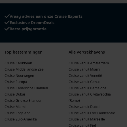
Vraag advies aan onze Cruise Experts
Exclusieve DreamDeals
Beste prijsgarantie
Top bestemmingen
Alle vertrekhavens
Cruise Caribbean
Cruise vanuit Amsterdam
Cruise Middellandse Zee
Cruise vanuit Miami
Cruise Noorwegen
Cruise vanuit Venetië
Cruise Europa
Cruise vanuit Genua
Cruise Canarische Eilanden
Cruise vanuit Barcelona
Cruise Dubai
Cruise vanuit Civitavecchia
Cruise Griekse Eilanden
(Rome)
Cruise Miami
Cruise vanuit Dubai
Cruise Engeland
Cruise vanuit Fort Lauderdale
Cruise Zuid-Amerika
Cruise vanuit Marseille
Cruise vanuit Kiel