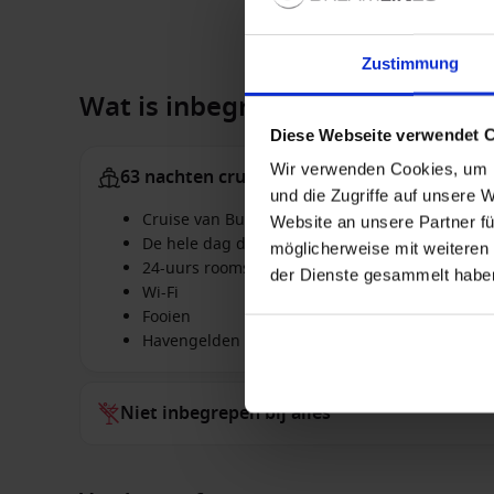
Zustimmung
Wat is inbegrepen:
Diese Webseite verwendet 
Wir verwenden Cookies, um I
63 nachten cruise
und die Zugriffe auf unsere 
Cruise van Buenos Aires, Argentinië naar Sou
Website an unsere Partner fü
De hele dag door gratis drankjes van topkwalite
möglicherweise mit weiteren
24-uurs roomservice
der Dienste gesammelt habe
Wi-Fi
Fooien
Havengelden
Niet inbegrepen bij alles