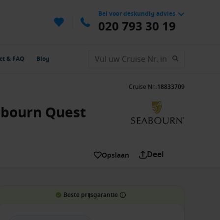
Bel voor deskundig advies
020 793 30 19
ct & FAQ
Blog
Cruise Nr.
:
18833709
eabourn Quest
Deel
Opslaan
Beste prijsgarantie