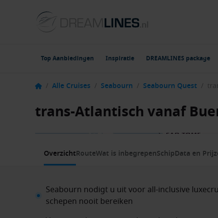
Top Aanbiedingen
Inspiratie
DREAMLINES package
/
Alle Cruises
/
Seabourn
/
Seabourn Quest
/
trans-Atlantisch vanaf Bu
1 / 23
Overzicht
Route
Wat is inbegrepen
Schip
Data en Prij
Seabourn nodigt u uit voor all-inclusive luxe
schepen nooit bereiken