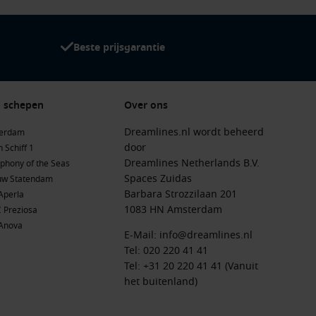
Beste prijsgarantie
 schepen
Over ons
Dreamlines.nl wordt beheerd
terdam
door
 Schiff 1
Dreamlines Netherlands B.V.
phony of the Seas
Spaces Zuidas
uw Statendam
Barbara Strozzilaan 201
Aperla
1083 HN Amsterdam
 Preziosa
Anova
E-Mail:
info@dreamlines.nl
Tel:
020 220 41 41
Tel: +31 20 220 41 41 (Vanuit
het buitenland)