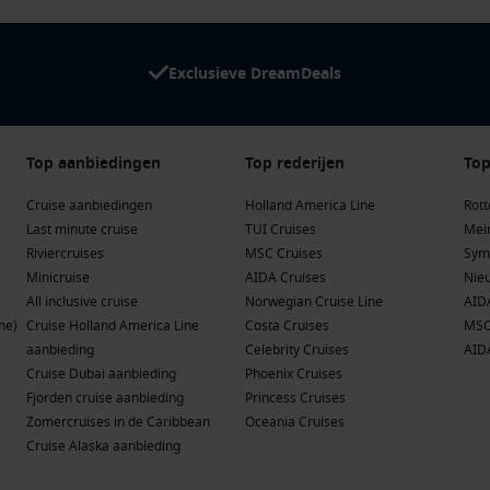
Exclusieve DreamDeals
Top aanbiedingen
Top rederijen
Top
Cruise aanbiedingen
Holland America Line
Rot
Last minute cruise
TUI Cruises
Mein
Riviercruises
MSC Cruises
Sym
Minicruise
AIDA Cruises
Nie
All inclusive cruise
Norwegian Cruise Line
AID
me)
Cruise Holland America Line
Costa Cruises
MSC
aanbieding
Celebrity Cruises
AID
Cruise Dubai aanbieding
Phoenix Cruises
Fjorden cruise aanbieding
Princess Cruises
Zomercruises in de Caribbean
Oceania Cruises
Cruise Alaska aanbieding