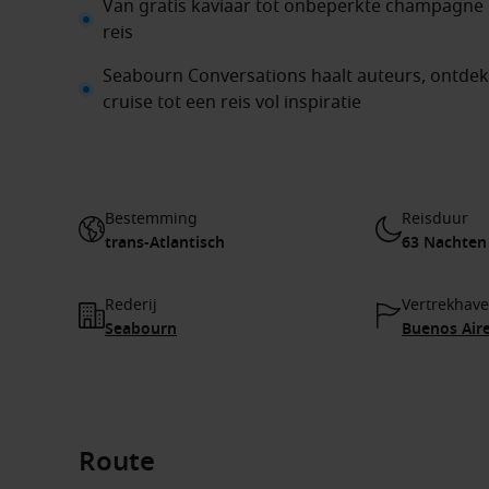
Van gratis kaviaar tot onbeperkte champagne e
reis
Seabourn Conversations haalt auteurs, ontdek
cruise tot een reis vol inspiratie
Bestemming
Reisduur
trans-Atlantisch
63 Nachten
Rederij
Vertrekhav
Seabourn
Buenos Aire
Route