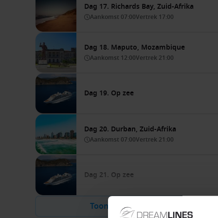
Dag 17. Richards Bay, Zuid-Afrika
Aankomst
07:00
Vertrek
17:00
Dag 18. Maputo, Mozambique
Aankomst
12:00
Vertrek
21:00
Dag 19. Op zee
Dag 20. Durban, Zuid-Afrika
Aankomst
07:00
Vertrek
21:00
Dag 21. Op zee
Toon meer