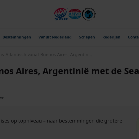
Bestemmingen
Vanuit Nederland
Schepen
Rederijen
Conta
trans-Atlantisch vanaf Buenos Aires, Argentinië met de Seabourn Quest
enos Aires, Argentinië met de S
zen
cruises op topniveau – naar bestemmingen die grotere