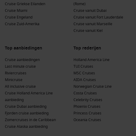
Cruise Griekse Eilanden
(Rome)
Cruise Miami
Cruise vanuit Dubai
Cruise Engeland
Cruise vanuit Fort Lauderdale
Cruise Zuid-Amerika
Cruise vanuit Marseille
Cruise vanuit Kiel
Top aanbiedingen
Top rederijen
Cruise aanbiedingen
Holland America Line
Last minute cruise
TUI Cruises
Riviercruises
MSC Cruises
Minicruise
AIDA Cruises
All inclusive cruise
Norwegian Cruise Line
Cruise Holland America Line
Costa Cruises
aanbieding
Celebrity Cruises
Cruise Dubai aanbieding
Phoenix Cruises
Fjorden cruise aanbieding
Princess Cruises
Zomercruises in de Caribbean
Oceania Cruises
Cruise Alaska aanbieding