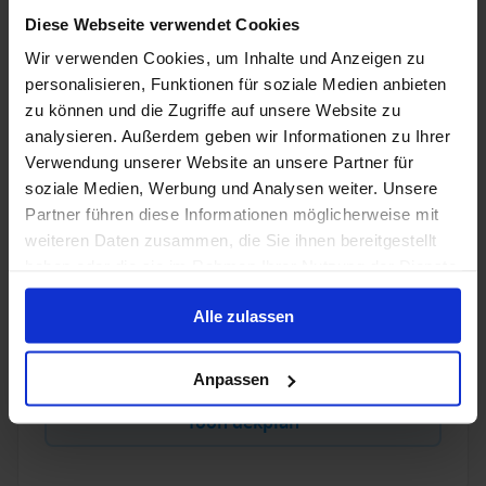
Diese Webseite verwendet Cookies
Wir verwenden Cookies, um Inhalte und Anzeigen zu
1 / 1
personalisieren, Funktionen für soziale Medien anbieten
zu können und die Zugriffe auf unsere Website zu
Alisa
analysieren. Außerdem geben wir Informationen zu Ihrer
Verwendung unserer Website an unsere Partner für
Geniet van ontspannen riviercruises aan boord van de
soziale Medien, Werbung und Analysen weiter. Unsere
Alisa. Stijlvol comfort, persoonlijke sfeer en
Partner führen diese Informationen möglicherweise mit
afwisselende indrukken maken elke reis bijzonder.
weiteren Daten zusammen, die Sie ihnen bereitgestellt
haben oder die sie im Rahmen Ihrer Nutzung der Dienste
Gerenoveerd in
:
Munteenheid
:
gesammelt haben.
2023
EUR
Alle zulassen
Passagiers
:
190
Anpassen
Toon dekplan