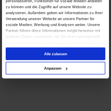
personalisieren, Funktionen für soziale Medien anbieten
Met 88 hutten nodigt de VIVA ONE tot 176 passagiers
uit om te genieten van momenten van welzijn aan
zu können und die Zugriffe auf unsere Website zu
boord. Het interieurontwerp is goed doordacht - de
analysieren. Außerdem geben wir Informationen zu Ihrer
open ruimtes vloeien harmonieus in elkaar over en
Verwendung unserer Website an unsere Partner für
laten het schip zeer ruim en ruimtelijk overkomen.
Bouwjaar
:
Munteenheid
:
soziale Medien, Werbung und Analysen weiter. Unsere
2021
EUR
Partner führen diese Informationen möglicherweise mit
Passagiers
:
weiteren Daten zusammen, die Sie ihnen bereitgestellt
190
haben oder die sie im Rahmen Ihrer Nutzung der Dienste
gesammelt haben.
Alle zulassen
Toon dekplan
Anpassen
Meer informatie