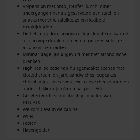
Volpension met ontbijtbuffet, lunch, diner
(meergangenmenu's geserveerd aan tafel) en
snacks met vrije tafelkeuze en flexibele
maaltijdtijden.
De hele dag door hoogwaardige, koude en warme
alcoholvrije dranken en een uitgelezen selectie
alcoholische dranken
Minibar dagelijks bijgevuld met niet-alcoholische
dranken
High Tea: selectie van huisgemaakte scones met
clotted cream en jam, sandwiches, cupcakes,
chocolaatjes, macarons, exclusieve theesoorten en
andere lekkernijen (eenmaal per reis)
Geselecteerde schoonheidsproducten van
RITUALS
Welkom Cava in de cabine
Wi-Fi
Fooien
Havengelden