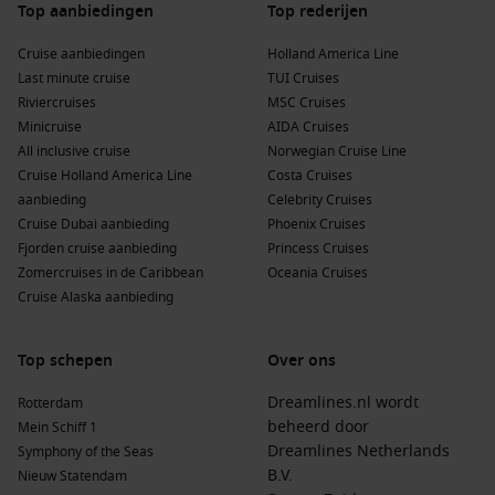
Top aanbiedingen
Top rederijen
Cruise aanbiedingen
Holland America Line
Last minute cruise
TUI Cruises
Riviercruises
MSC Cruises
Minicruise
AIDA Cruises
All inclusive cruise
Norwegian Cruise Line
Cruise Holland America Line
Costa Cruises
aanbieding
Celebrity Cruises
Cruise Dubai aanbieding
Phoenix Cruises
Fjorden cruise aanbieding
Princess Cruises
Zomercruises in de Caribbean
Oceania Cruises
Cruise Alaska aanbieding
Top schepen
Over ons
Dreamlines.nl wordt
Rotterdam
beheerd door
Mein Schiff 1
Dreamlines Netherlands
Symphony of the Seas
B.V.
Nieuw Statendam