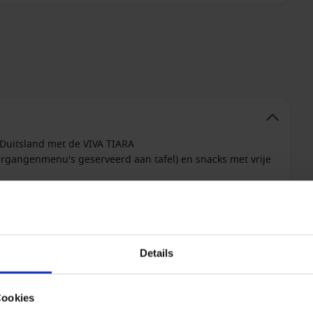
 Duitsland met de VIVA TIARA
ergangenmenu's geserveerd aan tafel) en snacks met vrije
 alcoholvrije dranken en een uitgelezen selectie
che dranken
t clotted cream en jam, sandwiches, cupcakes,
 en andere lekkernijen (eenmaal per reis)
Details
UALS
Cookies