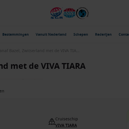
Bestemmingen
Vanuit Nederland
Schepen
Rederijen
Conta
Rijn vanaf Bazel, Zwitserland met de VIVA TIARA
and met de VIVA TIARA
zen
Cruiseschip
VIVA TIARA