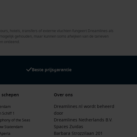
tours, hotels, transfers of externe vluchten fungeert Dreamlines als
el mogelijk gehouden, maar kunnen soms afwijken van de tarieven
en ontleend.
Beste prijsgarantie
 schepen
Over ons
Dreamlines.nl wordt beheerd
terdam
door
 Schiff 1
Dreamlines Netherlands B.V.
phony of the Seas
Spaces Zuidas
uw Statendam
Barbara Strozzilaan 201
Aperla