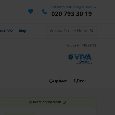
Bel voor deskundig advies
020 793 30 19
ct & FAQ
Blog
Cruise Nr.
:
18355128
Deel
Opslaan
Beste prijsgarantie