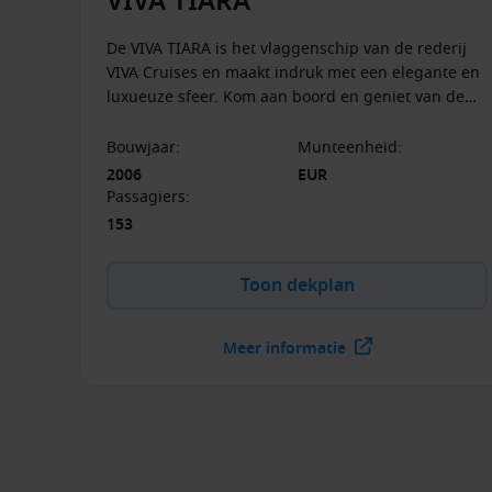
VIVA TIARA
De VIVA TIARA is het vlaggenschip van de rederij
VIVA Cruises en maakt indruk met een elegante en
luxueuze sfeer. Kom aan boord en geniet van de
prachtige landschappen langs de mooiste rivieren
van Europa en het gevarieerde aanbod van dit
Bouwjaar
:
Munteenheid
:
schip - van de wellnessruimte tot de panoramische
2006
EUR
salon tot de scheepsboetiek.
Passagiers
:
153
Toon dekplan
Meer informatie