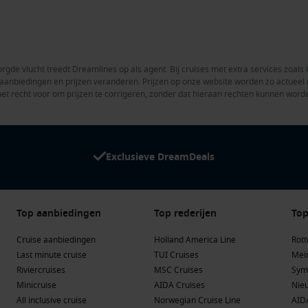
rgde vlucht treedt Dreamlines op als agent. Bij cruises met extra services zoals 
en aanbiedingen en prijzen veranderen. Prijzen op onze website worden zo actue
het recht voor om prijzen te corrigeren, zonder dat hieraan rechten kunnen word
Exclusieve DreamDeals
Top aanbiedingen
Top rederijen
Top
Cruise aanbiedingen
Holland America Line
Rot
Last minute cruise
TUI Cruises
Mein
Riviercruises
MSC Cruises
Sym
Minicruise
AIDA Cruises
Nie
All inclusive cruise
Norwegian Cruise Line
AID