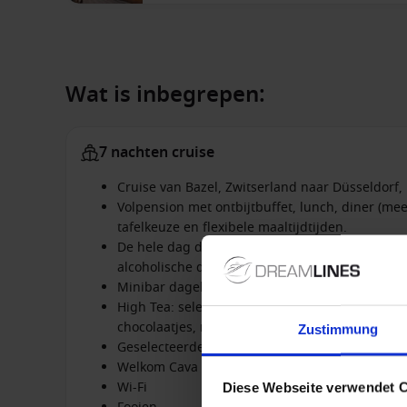
Wat is inbegrepen:
7 nachten cruise
Cruise van Bazel, Zwitserland naar Düsseldorf,
Volpension met ontbijtbuffet, lunch, diner (me
tafelkeuze en flexibele maaltijdtijden.
De hele dag door hoogwaardige, koude en warme
alcoholische dranken
Minibar dagelijks bijgevuld met niet-alcoholis
High Tea: selectie van huisgemaakte scones me
chocolaatjes, macarons, exclusieve theesoorten
Zustimmung
Geselecteerde schoonheidsproducten van RIT
Welkom Cava in de cabine
Wi-Fi
Diese Webseite verwendet 