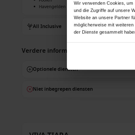
Fooien
Wir verwenden Cookies, um I
Havengelden
und die Zugriffe auf unsere 
Website an unsere Partner fü
möglicherweise mit weiteren
All Inclusive
der Dienste gesammelt habe
Verdere informatie
Optionele diensten
Niet inbegrepen diensten