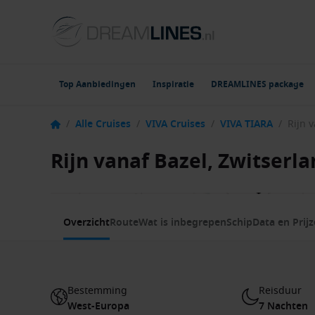
Top Aanbiedingen
Inspiratie
DREAMLINES package
/
Alle Cruises
/
VIVA Cruises
/
VIVA TIARA
/
Rijn vanaf Bazel, Zwitserl
1 / 9
Overzicht
Route
Wat is inbegrepen
Schip
Data en Prij
Bestemming
Reisduur
West-Europa
7 Nachten