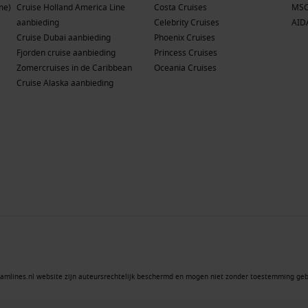
me)
Cruise Holland America Line
Costa Cruises
MSC
aanbieding
Celebrity Cruises
AID
Cruise Dubai aanbieding
Phoenix Cruises
Fjorden cruise aanbieding
Princess Cruises
Zomercruises in de Caribbean
Oceania Cruises
Cruise Alaska aanbieding
amlines.nl website zijn auteursrechtelijk beschermd en mogen niet zonder toestemming geb