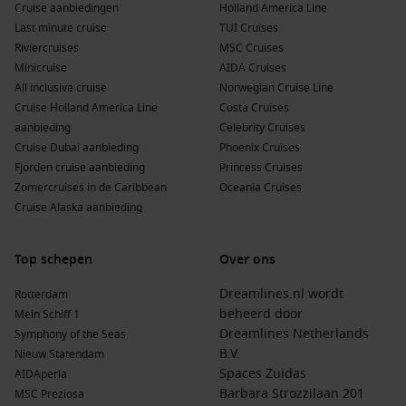
Cruise aanbiedingen
Holland America Line
Last minute cruise
TUI Cruises
Riviercruises
MSC Cruises
Minicruise
AIDA Cruises
All inclusive cruise
Norwegian Cruise Line
Cruise Holland America Line
Costa Cruises
aanbieding
Celebrity Cruises
Cruise Dubai aanbieding
Phoenix Cruises
Fjorden cruise aanbieding
Princess Cruises
Zomercruises in de Caribbean
Oceania Cruises
Cruise Alaska aanbieding
Top schepen
Over ons
Dreamlines.nl wordt
Rotterdam
beheerd door
Mein Schiff 1
Dreamlines Netherlands
Symphony of the Seas
B.V.
Nieuw Statendam
Spaces Zuidas
AIDAperla
Barbara Strozzilaan 201
MSC Preziosa