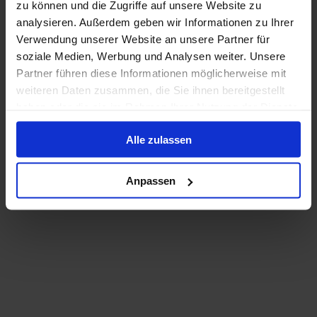
zu können und die Zugriffe auf unsere Website zu
bestemmingen, van pittoreske Europese havens tot
bruisende wereldsteden. Ontspan in elegante hutten,
analysieren. Außerdem geben wir Informationen zu Ihrer
geniet van uitstekende restaurants en laat je
Gerenoveerd in
:
Munteenheid
:
Verwendung unserer Website an unsere Partner für
verrassen door entertainment en wellness. Elke cruise
2021
EUR
soziale Medien, Werbung und Analysen weiter. Unsere
is een ontdekkingsreis vol onvergetelijke momenten.
Passagiers
:
Partner führen diese Informationen möglicherweise mit
1000
weiteren Daten zusammen, die Sie ihnen bereitgestellt
haben oder die sie im Rahmen Ihrer Nutzung der Dienste
gesammelt haben.
Toon dekplan
Alle zulassen
Meer informatie
Anpassen