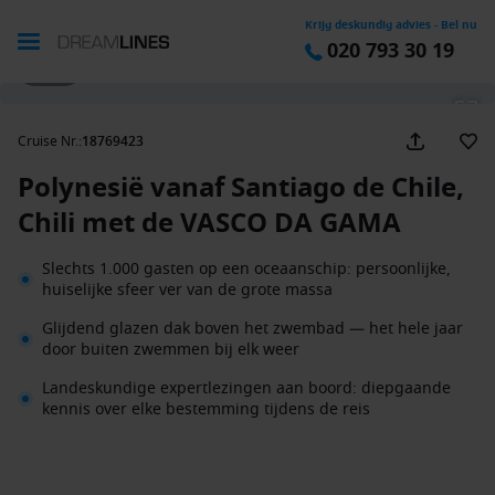
Krijg deskundig advies - Bel nu
020 793 30 19
1 / 27
Cruise Nr.
:
18769423
Polynesië vanaf Santiago de Chile,
Chili met de VASCO DA GAMA
Slechts 1.000 gasten op een oceaanschip: persoonlijke,
huiselijke sfeer ver van de grote massa
Glijdend glazen dak boven het zwembad — het hele jaar
door buiten zwemmen bij elk weer
Landeskundige expertlezingen aan boord: diepgaande
kennis over elke bestemming tijdens de reis