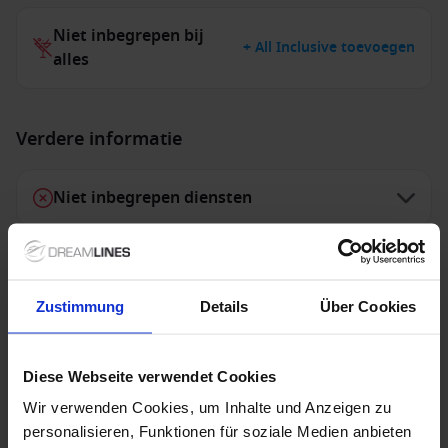
Niet inbegrepen bij
+ All Inclusive toevoegen
alles
Verdere informatie
Niet inbegrepen diensten
1 / 18
Zustimmung
Details
Über Cookies
VASCO DA GAMA
Diese Webseite verwendet Cookies
Wir verwenden Cookies, um Inhalte und Anzeigen zu
Vaar mee op Vasco da Gama en beleef luxe, comfort
personalisieren, Funktionen für soziale Medien anbieten
en avontuur op zee. Ontdek adembenemende