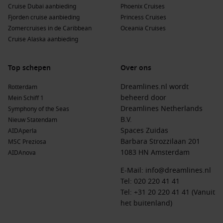
Cruise Dubai aanbieding
Phoenix Cruises
Fjorden cruise aanbieding
Princess Cruises
Zomercruises in de Caribbean
Oceania Cruises
Cruise Alaska aanbieding
Top schepen
Over ons
Dreamlines.nl wordt
Rotterdam
beheerd door
Mein Schiff 1
Dreamlines Netherlands
Symphony of the Seas
B.V.
Nieuw Statendam
Spaces Zuidas
AIDAperla
Barbara Strozzilaan 201
MSC Preziosa
1083 HN Amsterdam
AIDAnova
E-Mail:
info@dreamlines.nl
Tel:
020 220 41 41
Tel: +31 20 220 41 41 (Vanuit
het buitenland)