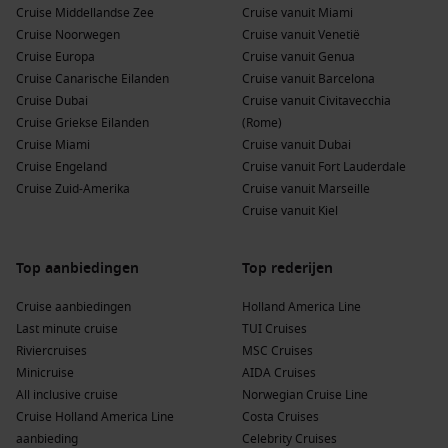
Cruise Middellandse Zee
Cruise vanuit Miami
Cruise Noorwegen
Cruise vanuit Venetië
Cruise Europa
Cruise vanuit Genua
Cruise Canarische Eilanden
Cruise vanuit Barcelona
Cruise Dubai
Cruise vanuit Civitavecchia
Cruise Griekse Eilanden
(Rome)
Cruise Miami
Cruise vanuit Dubai
Cruise Engeland
Cruise vanuit Fort Lauderdale
Cruise Zuid-Amerika
Cruise vanuit Marseille
Cruise vanuit Kiel
Top aanbiedingen
Top rederijen
Cruise aanbiedingen
Holland America Line
Last minute cruise
TUI Cruises
Riviercruises
MSC Cruises
Minicruise
AIDA Cruises
All inclusive cruise
Norwegian Cruise Line
Cruise Holland America Line
Costa Cruises
aanbieding
Celebrity Cruises