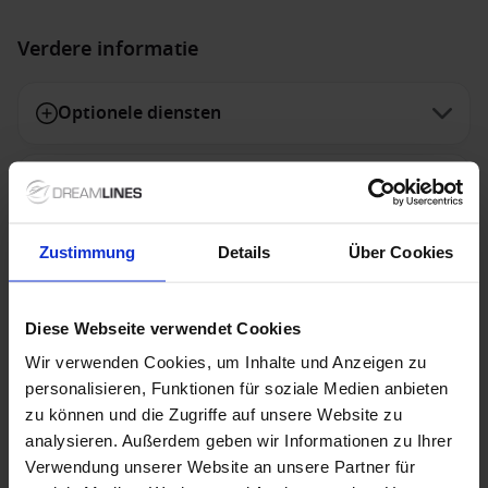
Verdere informatie
Optionele diensten
Niet inbegrepen diensten
Zustimmung
Details
Über Cookies
Speciale aanbiedingen
Diese Webseite verwendet Cookies
Wir verwenden Cookies, um Inhalte und Anzeigen zu
personalisieren, Funktionen für soziale Medien anbieten
Holland America Line - TOP 10 afvaarten
zu können und die Zugriffe auf unsere Website zu
De TOP 10 cruises van Holland America Line zijn nu
analysieren. Außerdem geben wir Informationen zu Ihrer
tijdelijk extra scherp geprijsd! Deze selectie van
Verwendung unserer Website an unsere Partner für
toproutes brengt je naar indrukwekkende