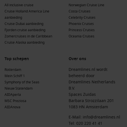
All inclusive cruise
Norwegian Cruise Line
Cruise Holland America Line
Costa Cruises
aanbieding
Celebrity Cruises
Cruise Dubai aanbieding
Phoenix Cruises
Fjorden cruise aanbieding
Princess Cruises
Zomercruises in de Caribbean
Oceania Cruises
Cruise Alaska aanbieding
Top schepen
Over ons
Dreamlines.nl wordt
Rotterdam
beheerd door
Mein Schiff 1
Dreamlines Netherlands
Symphony of the Seas
B.V.
Nieuw Statendam
Spaces Zuidas
AIDAperla
Barbara Strozzilaan 201
MSC Preziosa
1083 HN Amsterdam
AIDAnova
E-Mail:
info@dreamlines.nl
Tel:
020 220 41 41