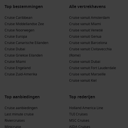
Top bestemmingen
Alle vertrekhavens
Cruise Caribbean
Cruise vanuit Amsterdam
Cruise Middellandse Zee
Cruise vanuit Miami
Cruise Noorwegen
Cruise vanuit Venetië
Cruise Europa
Cruise vanuit Genua
Cruise Canarische Eilanden
Cruise vanuit Barcelona
Cruise Dubai
Cruise vanuit Civitavecchia
Cruise Griekse Eilanden
(Rome)
Cruise Miami
Cruise vanuit Dubai
Cruise Engeland
Cruise vanuit Fort Lauderdale
Cruise Zuid-Amerika
Cruise vanuit Marseille
Cruise vanuit Kiel
Top aanbiedingen
Top rederijen
Cruise aanbiedingen
Holland America Line
Last minute cruise
TUI Cruises
Riviercruises
MSC Cruises
Minicruise
AIDA Cruises