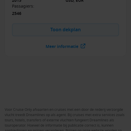
2015
USD, EUR
Passagiers
:
2546
Toon dekplan
Meer informatie
Voor Cruise Only afvaarten en cruises met een door de rederij verzorgde
vlucht treedt Dreamlines op als agent. Bij cruises met extra services zoals
tours, hotels, transfers of externe vluchten fungeert Dreamlines als
touroperator. Hoewel de informatie bij publicatie correct is, kunnen
aanbiedingen en prijzen veranderen. Prijzen op onze website worden zo