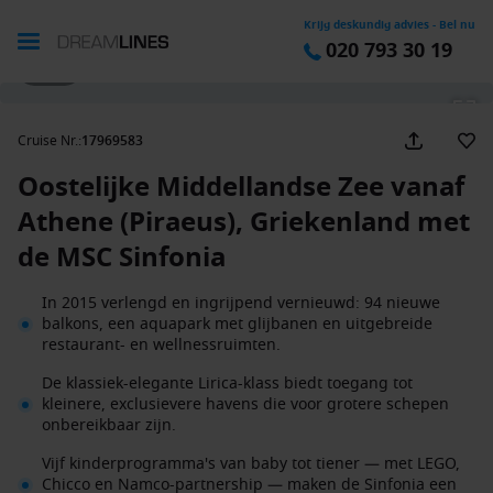
Krijg deskundig advies - Bel nu
020 793 30 19
1 / 43
Cruise Nr.
:
17969583
Oostelijke Middellandse Zee vanaf
Athene (Piraeus), Griekenland met
de MSC Sinfonia
In 2015 verlengd en ingrijpend vernieuwd: 94 nieuwe
balkons, een aquapark met glijbanen en uitgebreide
restaurant- en wellnessruimten.
De klassiek-elegante Lirica-klass biedt toegang tot
kleinere, exclusievere havens die voor grotere schepen
onbereikbaar zijn.
Vijf kinderprogramma's van baby tot tiener — met LEGO,
Chicco en Namco-partnership — maken de Sinfonia een