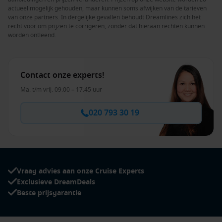
actueel mogelijk gehouden, maar kunnen soms afwijken van de tarieven
van onze partners. In dergelijke gevallen behoudt Dreamlines zich het
recht voor om prijzen te corrigeren, zonder dat hieraan rechten kunnen
worden ontleend.
Contact onze experts!
Ma. t/m vrij. 09:00 – 17:45 uur
020 793 30 19
Vraag advies aan onze Cruise Experts
Exclusieve DreamDeals
Beste prijsgarantie